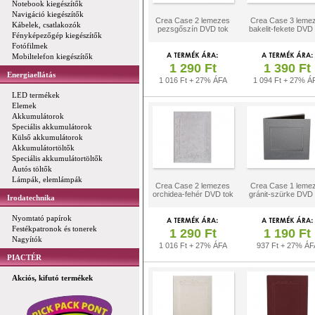
Notebook kiegészítők
Navigáció kiegészítők
Crea Case 2 lemezes
Crea Case 3 leme
Kábelek, csatlakozók
pezsgőszín DVD tok
bakelit-fekete DVD
Fényképezőgép kiegészítők
Fotófilmek
Mobiltelefon kiegészítők
1 290 Ft
1 390 Ft
Energiaellátás
1 016 Ft + 27% ÁFA
1 094 Ft + 27% Á
LED termékek
Elemek
Akkumulátorok
Speciális akkumulátorok
Külső akkumulátorok
Akkumulátortöltők
Speciális akkumulátortöltők
Autós töltők
Lámpák, elemlámpák
Crea Case 2 lemezes
Crea Case 1 leme
orchidea-fehér DVD tok
gránit-szürke DVD 
Irodatechnika
Nyomtató papírok
Festékpatronok és tonerek
1 290 Ft
1 190 Ft
Nagyítók
1 016 Ft + 27% ÁFA
937 Ft + 27% ÁF
PIACTÉR
Akciós, kifutó termékek