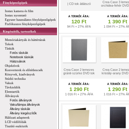
Crea Case 3 leme
Fényképezőgépek
| CD tok átlátszó
orchidea-fehér DVD
Instax kamera és film
Instax nyomtató
Egyszer használatos fényképezőgépek
120 Ft
1 390 Ft
Fixfókuszos fényképezőgépek
94 Ft + 27% ÁFA
1 094 Ft + 27% Á
Kiegészítők, tartozékok
Memóriakártyák és háttértárak
Tokok
Táskák
Fotós táskák
Notebook táskák
Hátizsákok
Objektívek
Crea Case 2 lemezes
Crea Case 2 leme
Konverterek és előtétlencsék
gránit-szürke DVD tok
kristály-arany DVD
Könyvek, kiadványok
Stúdió technika
Vakuk
Távkioldók
1 290 Ft
1 290 Ft
Elemtartók
1 016 Ft + 27% ÁFA
1 016 Ft + 27% Á
Állványok
Fotós állványok
Vaku/lámpa állványok
Állvány táskák
Állvány kiegészítők
Hálózati adapterek
LCD védőfóliák
Tisztító eszközök