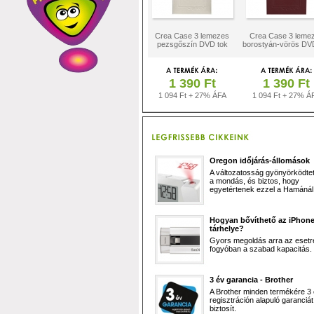
Crea Case 3 lemezes
Crea Case 3 leme
pezsgőszín DVD tok
borostyán-vörös DV
1 390 Ft
1 390 Ft
1 094 Ft + 27% ÁFA
1 094 Ft + 27% Á
Oregon időjárás-állomások
A változatosság gyönyörködtet,
a mondás, és biztos, hogy
egyetértenek ezzel a Hamánál 
Hogyan bővíthető az iPhon
tárhelye?
Gyors megoldás arra az esetr
fogyóban a szabad kapacitás.
3 év garancia - Brother
A Brother minden termékére 3
regisztráción alapuló garanciát
biztosít.