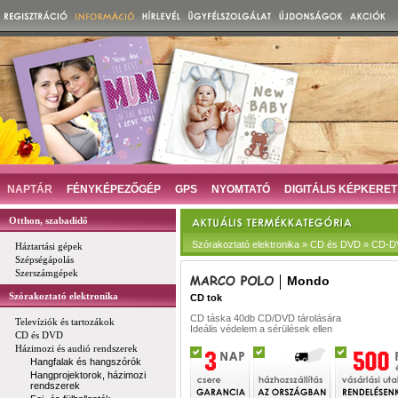
NAPTÁR
FÉNYKÉPEZŐGÉP
GPS
NYOMTATÓ
DIGITÁLIS KÉPKERET
Otthon, szabadidő
Szórakoztató elektronika » CD és DVD » CD-
Háztartási gépek
Szépségápolás
Szerszámgépek
Mondo
Szórakoztató elektronika
CD tok
CD táska 40db CD/DVD tárolására
Televíziók és tartozákok
Ideális védelem a sérülések ellen
CD és DVD
Házimozi és audió rendszerek
Hangfalak és hangszórók
Hangprojektorok, házimozi
rendszerek