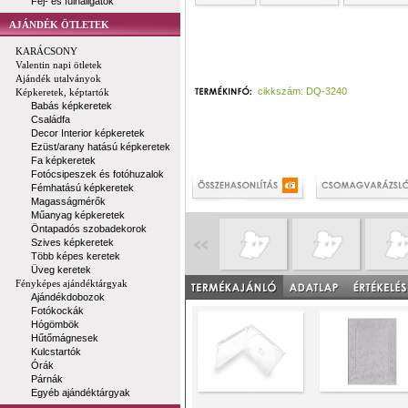
Fej- és fülhallgatók
AJÁNDÉK ÖTLETEK
KARÁCSONY
Valentin napi ötletek
Ajándék utalványok
cikkszám: DQ-3240
Képkeretek, képtartók
Babás képkeretek
Családfa
Decor Interior képkeretek
Ezüst/arany hatású képkeretek
Fa képkeretek
Fotócsipeszek és fotóhuzalok
Fémhatású képkeretek
Magasságmérők
Műanyag képkeretek
Öntapadós szobadekorok
Szives képkeretek
Több képes keretek
Üveg keretek
Fényképes ajándéktárgyak
Ajándékdobozok
Fotókockák
Hógömbök
Hűtőmágnesek
Kulcstartók
Órák
Párnák
Egyéb ajándéktárgyak