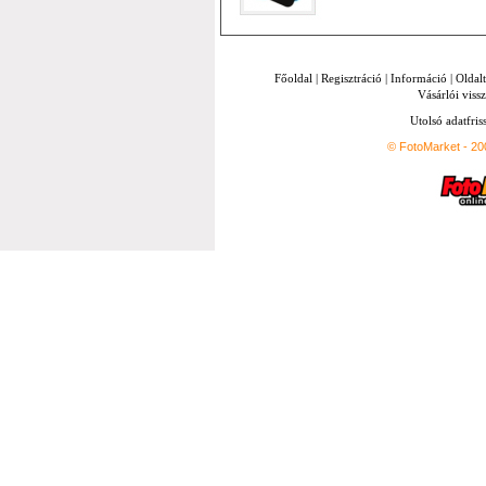
Főoldal
|
Regisztráció
|
Információ
|
Oldal
Vásárlói vissz
Utolsó adatfris
© FotoMarket - 2