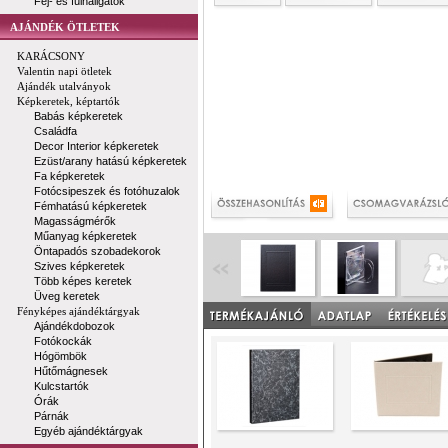
Fej- és fülhallgatók
AJÁNDÉK ÖTLETEK
KARÁCSONY
Valentin napi ötletek
Ajándék utalványok
Képkeretek, képtartók
Babás képkeretek
Családfa
Decor Interior képkeretek
Ezüst/arany hatású képkeretek
Fa képkeretek
Fotócsipeszek és fotóhuzalok
Fémhatású képkeretek
Magasságmérők
Műanyag képkeretek
Öntapadós szobadekorok
Szives képkeretek
Több képes keretek
Üveg keretek
Fényképes ajándéktárgyak
Ajándékdobozok
Fotókockák
Hógömbök
Hűtőmágnesek
Kulcstartók
Órák
Párnák
Egyéb ajándéktárgyak