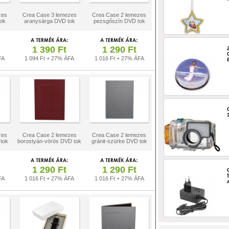
zes
Crea Case 3 lemezes
Crea Case 2 lemezes
ok
aranysárga DVD tok
pezsgőszín DVD tok
1 390 Ft
1 290 Ft
FA
1 094 Ft + 27% ÁFA
1 016 Ft + 27% ÁFA
zes
Crea Case 2 lemezes
Crea Case 2 lemezes
 tok
borostyán-vörös DVD tok
gránit-szürke DVD tok
1 290 Ft
1 290 Ft
FA
1 016 Ft + 27% ÁFA
1 016 Ft + 27% ÁFA