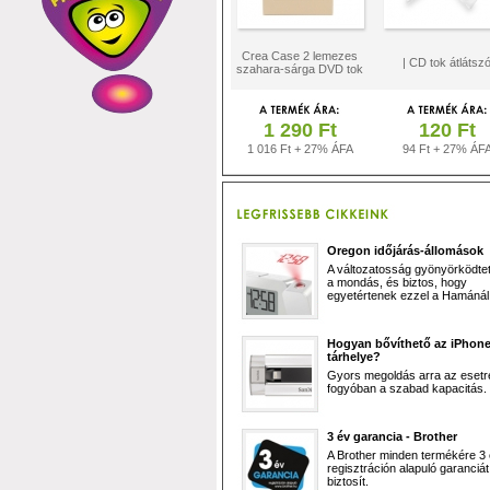
Crea Case 2 lemezes
| CD tok átlátsz
szahara-sárga DVD tok
1 290 Ft
120 Ft
1 016 Ft + 27% ÁFA
94 Ft + 27% ÁF
Oregon időjárás-állomások
A változatosság gyönyörködtet,
a mondás, és biztos, hogy
egyetértenek ezzel a Hamánál 
Hogyan bővíthető az iPhon
tárhelye?
Gyors megoldás arra az esetr
fogyóban a szabad kapacitás.
3 év garancia - Brother
A Brother minden termékére 3
regisztráción alapuló garanciát
biztosít.