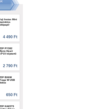
Fuji Instax Mini
Sprinkles
fotópapír
4 490 Ft
ZEP PY382
Wynn Heart
10*15 képtartó
2 790 Ft
ZEP BX6W
Praga W USB
doboz
650 Ft
ZEP KA657S
Andria Silver