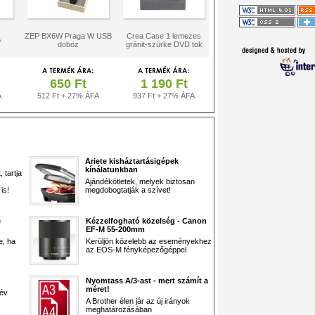
ZEP BX6W Praga W USB
Crea Case 1 lemezes
ó
doboz
gránit-szürke DVD tok
650 Ft
1 190 Ft
A
512 Ft + 27% ÁFA
937 Ft + 27% ÁFA
Ariete kisháztartásigépek
kínálatunkban
 tartja
Ajándékötletek, melyek biztosan
is!
megdobogtatják a szívet!
e
Kézzelfogható közelség - Canon
EF-M 55-200mm
e, ha
Kerüljön közelebb az eseményekhez
az EOS-M fényképezőgéppel
Nyomtass A/3-ast - mert számít a
méret!
 év
A Brother élen jár az új irányok
meghatározásában