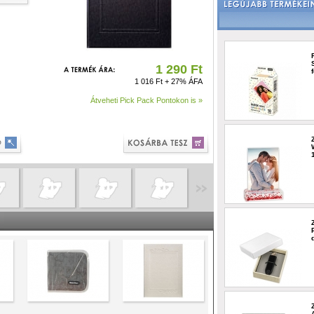
1 290 Ft
1 016 Ft + 27% ÁFA
Átveheti Pick Pack Pontokon is »