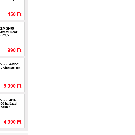
450 Ft
ZEP GH55
Crystal Rock
6,5*6,5
990 Ft
Canon AW-DC
30 vízalatti tok
9 990 Ft
Canon ACK-
500 hálózati
adapter
4 990 Ft