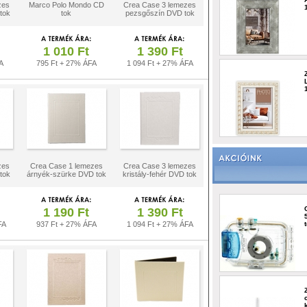
zes
Marco Polo Mondo CD
Crea Case 3 lemezes
tok
tok
pezsgőszín DVD tok
1 010 Ft
1 390 Ft
A
795 Ft + 27% ÁFA
1 094 Ft + 27% ÁFA
zes
Crea Case 1 lemezes
Crea Case 3 lemezes
tok
árnyék-szürke DVD tok
kristály-fehér DVD tok
1 190 Ft
1 390 Ft
FA
937 Ft + 27% ÁFA
1 094 Ft + 27% ÁFA