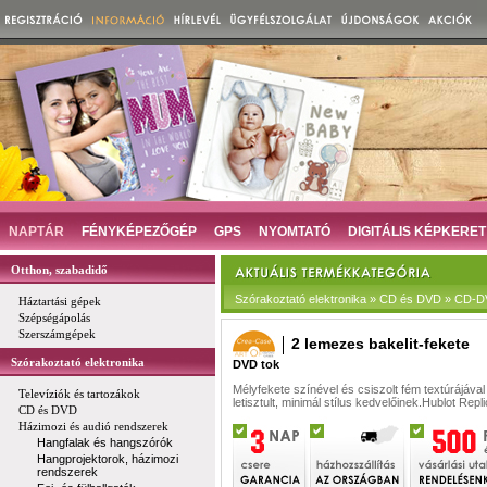
NAPTÁR
FÉNYKÉPEZŐGÉP
GPS
NYOMTATÓ
DIGITÁLIS KÉPKERET
Otthon, szabadidő
Szórakoztató elektronika » CD és DVD » CD-
Háztartási gépek
Szépségápolás
Szerszámgépek
2 lemezes bakelit-fekete
Szórakoztató elektronika
DVD tok
Mélyfekete színével és csiszolt fém textúrájával
Televíziók és tartozákok
letisztult, minimál stílus kedvelőinek.
Hublot Repli
CD és DVD
Házimozi és audió rendszerek
Hangfalak és hangszórók
Hangprojektorok, házimozi
rendszerek