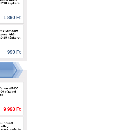
13*18 képkeret
1 890 Ft
ZEP MK546W
Lecce fehér
10*15 képkeret
990 Ft
Canon WP-DC
500 vízalatti
tok
9 990 Ft
ZEP AC69
csillag
karácsonyfadísz