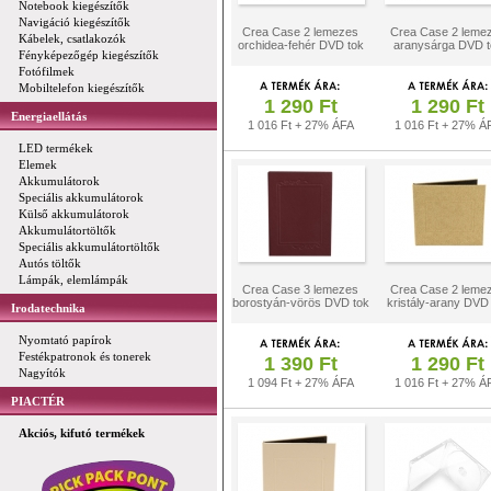
Notebook kiegészítők
Navigáció kiegészítők
Crea Case 2 lemezes
Crea Case 2 leme
Kábelek, csatlakozók
orchidea-fehér DVD tok
aranysárga DVD t
Fényképezőgép kiegészítők
Fotófilmek
Mobiltelefon kiegészítők
1 290 Ft
1 290 Ft
Energiaellátás
1 016 Ft + 27% ÁFA
1 016 Ft + 27% Á
LED termékek
Elemek
Akkumulátorok
Speciális akkumulátorok
Külső akkumulátorok
Akkumulátortöltők
Speciális akkumulátortöltők
Autós töltők
Lámpák, elemlámpák
Crea Case 3 lemezes
Crea Case 2 leme
borostyán-vörös DVD tok
kristály-arany DVD
Irodatechnika
Nyomtató papírok
Festékpatronok és tonerek
1 390 Ft
1 290 Ft
Nagyítók
1 094 Ft + 27% ÁFA
1 016 Ft + 27% Á
PIACTÉR
Akciós, kifutó termékek