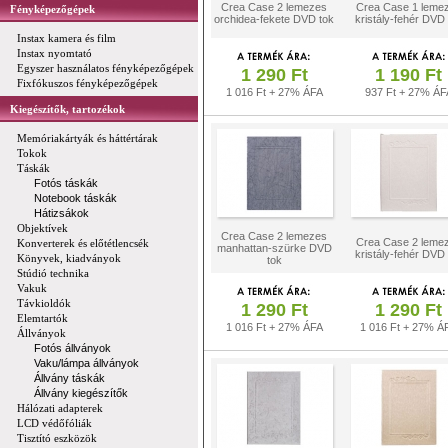
Crea Case 2 lemezes
Crea Case 1 leme
Fényképezőgépek
orchidea-fekete DVD tok
kristály-fehér DVD 
Instax kamera és film
Instax nyomtató
Egyszer használatos fényképezőgépek
1 290 Ft
1 190 Ft
Fixfókuszos fényképezőgépek
1 016 Ft + 27% ÁFA
937 Ft + 27% ÁF
Kiegészítők, tartozékok
Memóriakártyák és háttértárak
Tokok
Táskák
Fotós táskák
Notebook táskák
Hátizsákok
Objektívek
Crea Case 2 lemezes
Crea Case 2 leme
Konverterek és előtétlencsék
manhattan-szürke DVD
kristály-fehér DVD 
Könyvek, kiadványok
tok
Stúdió technika
Vakuk
Távkioldók
1 290 Ft
1 290 Ft
Elemtartók
1 016 Ft + 27% ÁFA
1 016 Ft + 27% Á
Állványok
Fotós állványok
Vaku/lámpa állványok
Állvány táskák
Állvány kiegészítők
Hálózati adapterek
LCD védőfóliák
Tisztító eszközök