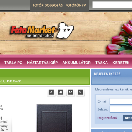
TÁBLA PC
HÁZTARTÁSI GÉP
AKKUMULÁTOR
TÁSKA
KERETEK
DVD, USB tokok
Megrendeléshez kérjük je
E-mail:
 a
ca
Jelszó:
Regisztráció