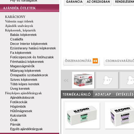
Fej- és fülhallgatók
AJÁNDÉK ÖTLETEK
KARÁCSONY
Valentin napi ötletek
Ajándék utalványok
Képkeretek, képtartók
Babás képkeretek
Családfa
Decor Interior képkeretek
Ezüst/arany hatású képkeretek
Fa képkeretek
Fotócsipeszek és fotóhuzalok
Fémhatású képkeretek
Magasságmérők
Műanyag képkeretek
Öntapadós szobadekorok
Szives képkeretek
Több képes keretek
Üveg keretek
Fényképes ajándéktárgyak
Ajándékdobozok
Fotókockák
Hógömbök
Hűtőmágnesek
Kulcstartók
Órák
Párnák
Egyéb ajándéktárgyak