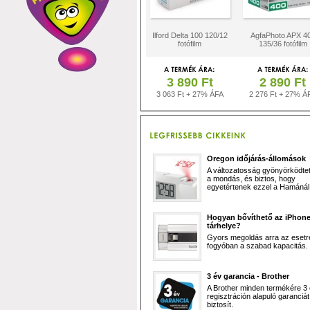
Ilford Delta 100 120/12
AgfaPhoto APX 4
fotófilm
135/36 fotófilm
3 890 Ft
2 890 Ft
3 063 Ft + 27% ÁFA
2 276 Ft + 27% Á
Oregon időjárás-állomások
A változatosság gyönyörködtet,
a mondás, és biztos, hogy
egyetértenek ezzel a Hamánál 
Hogyan bővíthető az iPhon
tárhelye?
Gyors megoldás arra az esetr
fogyóban a szabad kapacitás.
3 év garancia - Brother
A Brother minden termékére 3
regisztráción alapuló garanciát
biztosít.