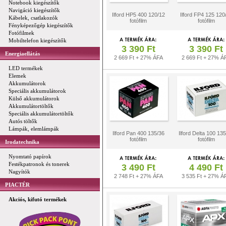
Notebook kiegészítők
Navigáció kiegészítők
Ilford HP5 400 120/12
Ilford FP4 125 120
Kábelek, csatlakozók
fotófilm
fotófilm
Fényképezőgép kiegészítők
Fotófilmek
Mobiltelefon kiegészítők
3 390 Ft
3 390 Ft
Energiaellátás
2 669 Ft + 27% ÁFA
2 669 Ft + 27% Á
LED termékek
Elemek
Akkumulátorok
Speciális akkumulátorok
Külső akkumulátorok
Akkumulátortöltők
Speciális akkumulátortöltők
Autós töltők
Lámpák, elemlámpák
Ilford Pan 400 135/36
Ilford Delta 100 13
fotófilm
fotófilm
Irodatechnika
Nyomtató papírok
Festékpatronok és tonerek
3 490 Ft
4 490 Ft
Nagyítók
2 748 Ft + 27% ÁFA
3 535 Ft + 27% Á
PIACTÉR
Akciós, kifutó termékek