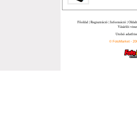
Főoldal
|
Regisztráció
|
Információ
|
Oldal
Vásárlói vissz
Utolsó adatfris
© FotoMarket - 2