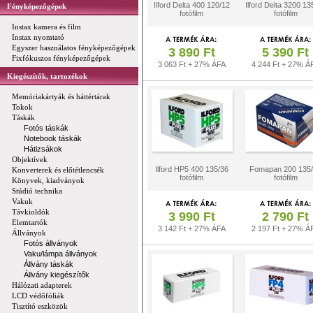
Ilford Delta 400 120/12
Ilford Delta 3200 13
Fényképezőgépek
fotófilm
fotófilm
Instax kamera és film
Instax nyomtató
Egyszer használatos fényképezőgépek
3 890 Ft
5 390 Ft
Fixfókuszos fényképezőgépek
3 063 Ft + 27% ÁFA
4 244 Ft + 27% Á
Kiegészítők, tartozékok
Memóriakártyák és háttértárak
Tokok
Táskák
Fotós táskák
Notebook táskák
Hátizsákok
Objektívek
Ilford HP5 400 135/36
Fomapan 200 135
Konverterek és előtétlencsék
fotófilm
fotófilm
Könyvek, kiadványok
Stúdió technika
Vakuk
Távkioldók
3 990 Ft
2 790 Ft
Elemtartók
3 142 Ft + 27% ÁFA
2 197 Ft + 27% Á
Állványok
Fotós állványok
Vaku/lámpa állványok
Állvány táskák
Állvány kiegészítők
Hálózati adapterek
LCD védőfóliák
Tisztító eszközök