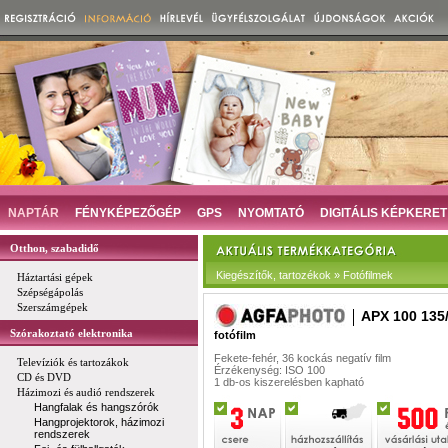
NAPTÁR
FÉNYKÉPEZŐGÉP
GPS
NYOMTATÓ
DIGITÁLIS KÉPKERET
Otthon, szabadidő
Kiegészítők, tartozékok » Fotófilmek
Háztartási gépek
Szépségápolás
Szerszámgépek
APX 100 135
Szórakoztató elektronika
fotófilm
Fekete-fehér, 36 kockás negatív film
Televíziók és tartozákok
Érzékenység: ISO 100
CD és DVD
1 db-os kiszerelésben kapható
Házimozi és audió rendszerek
Hangfalak és hangszórók
Hangprojektorok, házimozi
rendszerek