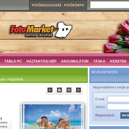
TÁBLA PC
HÁZTARTÁSI GÉP
AKKUMULÁTOR
TÁSKA
KERETEK
yak » Hógömbök
Megrendeléshez kérjük je
E-mail:
Jelszó:
Regisztráció