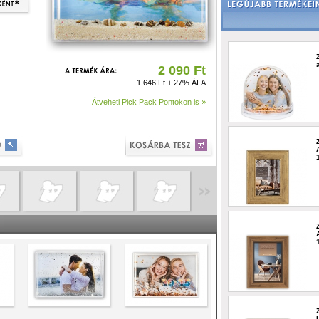
2 090 Ft
1 646 Ft + 27% ÁFA
Átveheti Pick Pack Pontokon is »