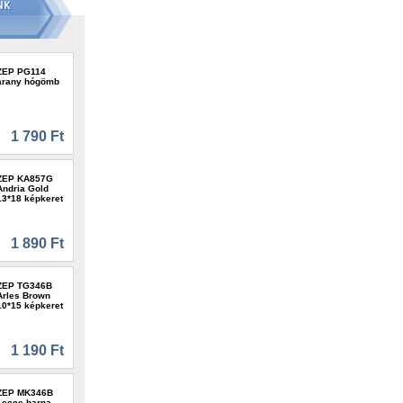
ZEP PG114
arany hógömb
1 790 Ft
ZEP KA857G
Andria Gold
13*18 képkeret
1 890 Ft
ZEP TG346B
Arles Brown
10*15 képkeret
1 190 Ft
ZEP MK346B
Lecce barna