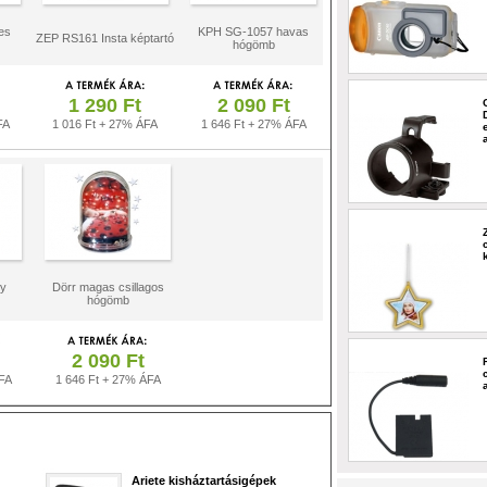
es
KPH SG-1057 havas
ZEP RS161 Insta képtartó
hógömb
1 290 Ft
2 090 Ft
FA
1 016 Ft + 27% ÁFA
1 646 Ft + 27% ÁFA
ny
Dörr magas csillagos
hógömb
2 090 Ft
FA
1 646 Ft + 27% ÁFA
Ariete kisháztartásigépek