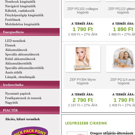
Notebook kiegészítők
Navigáció kiegészítők
ZEP PG102 csillagos
ZEP PG122 glitter
Kábelek, csatlakozók
hógömb
hógömb
Fényképezőgép kiegészítők
Fotófilmek
Mobiltelefon kiegészítők
1 790 Ft
1 890 Ft
Energiaellátás
1 409 Ft + 27% ÁFA
1 488 Ft + 27% Á
LED termékek
Elemek
Akkumulátorok
Speciális akkumulátorok
Külső akkumulátorok
Akkumulátortöltők
Speciális akkumulátortöltők
Autós töltők
Lámpák, elemlámpák
ZEP PY394 Wynn
ZEP PG114 ara
hógömb
hógömb
Irodatechnika
Nyomtató papírok
Festékpatronok és tonerek
2 790 Ft
1 790 Ft
Nagyítók
2 197 Ft + 27% ÁFA
1 409 Ft + 27% Á
PIACTÉR
Akciós, kifutó termékek
Oregon időjárás-állomások