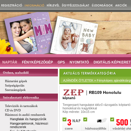
NAPTÁR
FÉNYKÉPEZŐGÉP
GPS
NYOMTATÓ
DIGITÁLIS KÉPKERET
Otthon, szabadidő
AJÁNDÉK ÖTLETEK » Fényképes ajándéktárg
Háztartási gépek
Szépségápolás
Szerszámgépek
RB109 Honolulu
Szórakoztató elektronika
képtartó
Tengerparti hangulatot idéző rázogatós képtartó
Televíziók és tartozákok
homokkal és kagylókkal
CD és DVD
Kép mérete: 10x15 cm
Házimozi és audió rendszerek
Hangfalak és hangszórók
Hangprojektorok, házimozi
rendszerek