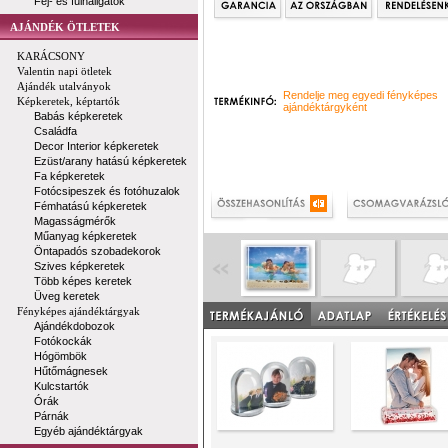
Fej- és fülhallgatók
AJÁNDÉK ÖTLETEK
KARÁCSONY
Valentin napi ötletek
Ajándék utalványok
Rendelje meg egyedi fényképes
Képkeretek, képtartók
ajándéktárgyként
Babás képkeretek
Családfa
Decor Interior képkeretek
Ezüst/arany hatású képkeretek
Fa képkeretek
Fotócsipeszek és fotóhuzalok
Fémhatású képkeretek
Magasságmérők
Műanyag képkeretek
Öntapadós szobadekorok
Szives képkeretek
Több képes keretek
Üveg keretek
Fényképes ajándéktárgyak
Ajándékdobozok
Fotókockák
Hógömbök
Hűtőmágnesek
Kulcstartók
Órák
Párnák
Egyéb ajándéktárgyak