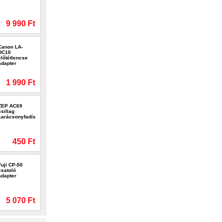
9 990 Ft
Canon LA-
DC10
előtétlencse
adapter
1 990 Ft
ZEP AC69
csillag
karácsonyfadísz
450 Ft
Fuji CP-50
csatoló
adapter
5 070 Ft