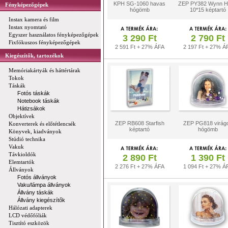
KPH SG-1060 havas
ZEP PY382 Wynn H
Fényképezőgépek
hógömb
10*15 képtartó
Instax kamera és film
Instax nyomtató
Egyszer használatos fényképezőgépek
3 290 Ft
2 790 Ft
Fixfókuszos fényképezőgépek
2 591 Ft + 27% ÁFA
2 197 Ft + 27% Á
Kiegészítők, tartozékok
Memóriakártyák és háttértárak
Tokok
Táskák
Fotós táskák
Notebook táskák
Hátizsákok
Objektívek
ZEP RB608 Starfish
ZEP PG818 virág
Konverterek és előtétlencsék
képtartó
hógömb
Könyvek, kiadványok
Stúdió technika
Vakuk
Távkioldók
2 890 Ft
1 390 Ft
Elemtartók
2 276 Ft + 27% ÁFA
1 094 Ft + 27% Á
Állványok
Fotós állványok
Vaku/lámpa állványok
Állvány táskák
Állvány kiegészítők
Hálózati adapterek
LCD védőfóliák
Tisztító eszközök