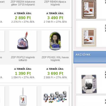
eart
ZEP RB204 képkeret
ZEP RB404 Alpaca
glitter 10*15 képtartó
hógömb
2 890 Ft
3 490 Ft
FA
2 276 Ft + 27% ÁFA
2 748 Ft + 27% ÁFA
os
ZEP PGP12 hógömb
ZEP PGX01 XXL havas
tolltartó
hógömb
1 390 Ft
3 690 Ft
FA
1 094 Ft + 27% ÁFA
2 906 Ft + 27% ÁFA