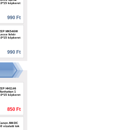
10*15 képkeret
990 Ft
ZEP MK546W
Lecce fehér
10*15 képkeret
990 Ft
ZEP HH1146
Manhattan 1
10*15 képkeret
850 Ft
Canon AW-DC
40 vízalatti tok