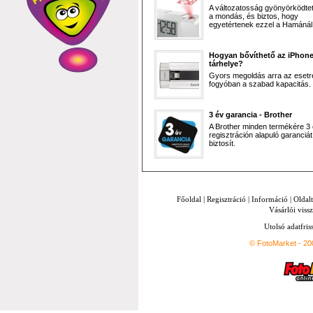
A változatosság gyönyörködtet,
a mondás, és biztos, hogy
egyetértenek ezzel a Hamánál 
Hogyan bővíthető az iPhon
tárhelye?
Gyors megoldás arra az esetr
fogyóban a szabad kapacitás.
3 év garancia - Brother
A Brother minden termékére 3
regisztráción alapuló garanciát
biztosít.
Főoldal
|
Regisztráció
|
Információ
|
Oldal
Vásárlói vissz
Utolsó adatfris
© FotoMarket - 2