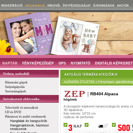
NAPTÁR
FÉNYKÉPEZŐGÉP
GPS
NYOMTATÓ
DIGITÁLIS KÉPKERET
Otthon, szabadidő
AJÁNDÉK ÖTLETEK » Fényképes ajándéktárg
Háztartási gépek
Szépségápolás
Szerszámgépek
RB404 Alpaca
Szórakoztató elektronika
hógömb
A rázogatós képkeret narancssárga és arany cs
Televíziók és tartozákok
3D alpakával.
CD és DVD
Kép mérete: 10*15 cm
Házimozi és audió rendszerek
replicas de perfumes​
Hangfalak és hangszórók
Hangprojektorok, házimozi
rendszerek