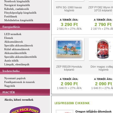
Notebook kiegészítők
Navigáció kiegészítők
KPH SG-1060 havas
ZEP PY382 Wynn H
Kábelek, csatlakozók
hógömb
10*15 képtartó
Fényképezőgép kiegészítők
Fotófilmek
Mobiltelefon kiegészítők
3 290 Ft
2 790 Ft
Energiaellátás
2 591 Ft + 27% ÁFA
2 197 Ft + 27% Á
LED termékek
Elemek
Akkumulátorok
Speciális akkumulátorok
Külső akkumulátorok
Akkumulátortöltők
Speciális akkumulátortöltők
Autós töltők
Lámpák, elemlámpák
ZEP RB109 Honolulu
Dörr magas csilla
képtartó
hógömb
Irodatechnika
Nyomtató papírok
Festékpatronok és tonerek
2 090 Ft
2 090 Ft
Nagyítók
1 646 Ft + 27% ÁFA
1 646 Ft + 27% Á
PIACTÉR
Akciós, kifutó termékek
Oregon időjárás-állomások