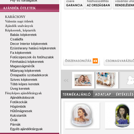
Fej- és fülhallgatók
AJÁNDÉK ÖTLETEK
KARÁCSONY
Valentin napi ötletek
Ajándék utalványok
Képkeretek, képtartók
Babás képkeretek
Családfa
Decor Interior képkeretek
Ezüst/arany hatású képkeretek
Fa képkeretek
Fotócsipeszek és fotóhuzalok
Fémhatású képkeretek
Magasságmérők
Műanyag képkeretek
Öntapadós szobadekorok
Szives képkeretek
Több képes keretek
Üveg keretek
Fényképes ajándéktárgyak
Ajándékdobozok
Fotókockák
Hógömbök
Hűtőmágnesek
Kulcstartók
Órák
Párnák
Egyéb ajándéktárgyak