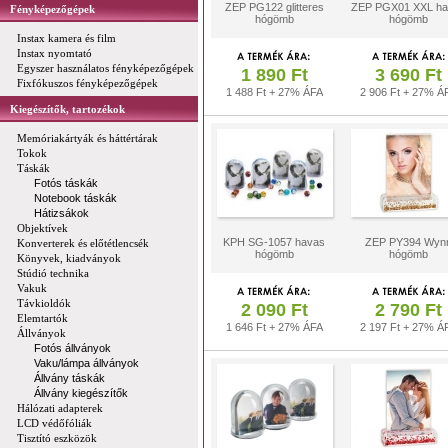
ZEP PG122 glitteres
ZEP PGX01 XXL ha
Fényképezőgépek
hógömb
hógömb
Instax kamera és film
Instax nyomtató
Egyszer használatos fényképezőgépek
1 890 Ft
3 690 Ft
Fixfókuszos fényképezőgépek
1 488 Ft + 27% ÁFA
2 906 Ft + 27% Á
Kiegészítők, tartozékok
Memóriakártyák és háttértárak
Tokok
Táskák
Fotós táskák
Notebook táskák
Hátizsákok
Objektívek
KPH SG-1057 havas
ZEP PY394 Wyn
Konverterek és előtétlencsék
hógömb
hógömb
Könyvek, kiadványok
Stúdió technika
Vakuk
Távkioldók
2 090 Ft
2 790 Ft
Elemtartók
1 646 Ft + 27% ÁFA
2 197 Ft + 27% Á
Állványok
Fotós állványok
Vaku/lámpa állványok
Állvány táskák
Állvány kiegészítők
Hálózati adapterek
LCD védőfóliák
Tisztító eszközök