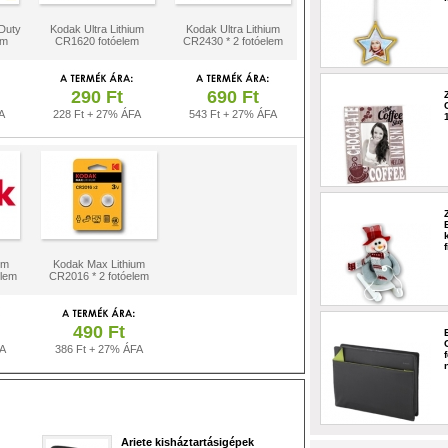
Duty
Kodak Ultra Lithium
Kodak Ultra Lithium
em
CR1620 fotóelem
CR2430 * 2 fotóelem
290 Ft
690 Ft
A
228 Ft + 27% ÁFA
543 Ft + 27% ÁFA
um
Kodak Max Lithium
elem
CR2016 * 2 fotóelem
490 Ft
FA
386 Ft + 27% ÁFA
Ariete kisháztartásigépek