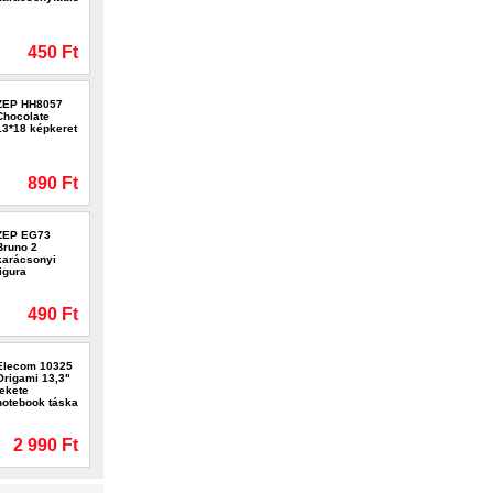
450 Ft
ZEP HH8057
Chocolate
13*18 képkeret
890 Ft
ZEP EG73
Bruno 2
karácsonyi
figura
490 Ft
Elecom 10325
Origami 13,3"
fekete
notebook táska
2 990 Ft