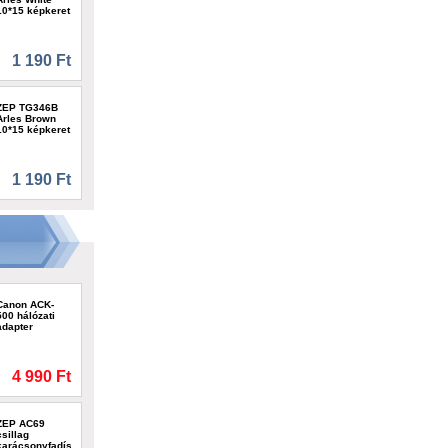
10*15 képkeret
1 190 Ft
ZEP TG346B
Arles Brown
10*15 képkeret
1 190 Ft
Canon ACK-
500 hálózati
adapter
4 990 Ft
ZEP AC69
csillag
karácsonyfadísz