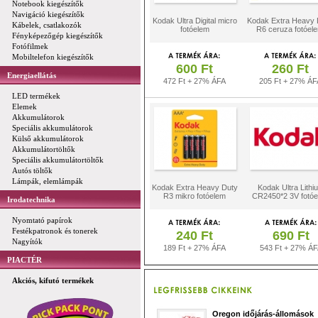
Notebook kiegészítők
Navigáció kiegészítők
Kodak Ultra Digital micro
Kodak Extra Heavy 
Kábelek, csatlakozók
fotóelem
R6 ceruza fotóel
Fényképezőgép kiegészítők
Fotófilmek
Mobiltelefon kiegészítők
600 Ft
260 Ft
Energiaellátás
472 Ft + 27% ÁFA
205 Ft + 27% ÁF
LED termékek
Elemek
Akkumulátorok
Speciális akkumulátorok
Külső akkumulátorok
Akkumulátortöltők
Speciális akkumulátortöltők
Autós töltők
Lámpák, elemlámpák
Kodak Extra Heavy Duty
Kodak Ultra Lithi
R3 mikro fotóelem
CR2450*2 3V fotó
Irodatechnika
Nyomtató papírok
Festékpatronok és tonerek
240 Ft
690 Ft
Nagyítók
189 Ft + 27% ÁFA
543 Ft + 27% Á
PIACTÉR
Akciós, kifutó termékek
Oregon időjárás-állomások