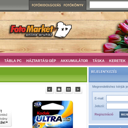
TÁBLA PC
HÁZTARTÁSI GÉP
AKKUMULÁTOR
TÁSKA
KERETEK
Megrendeléshez kérjük je
E-mail:
Jelszó:
Regisztráció