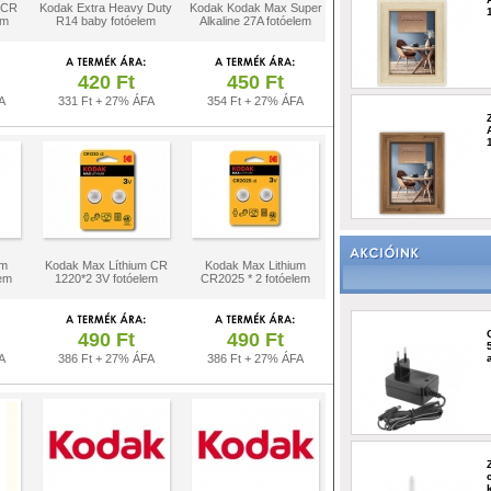
 CR
Kodak Extra Heavy Duty
Kodak Kodak Max Super
em
R14 baby fotóelem
Alkaline 27A fotóelem
420 Ft
450 Ft
A
331 Ft + 27% ÁFA
354 Ft + 27% ÁFA
um
Kodak Max Líthium CR
Kodak Max Lithium
em
1220*2 3V fotóelem
CR2025 * 2 fotóelem
490 Ft
490 Ft
A
386 Ft + 27% ÁFA
386 Ft + 27% ÁFA