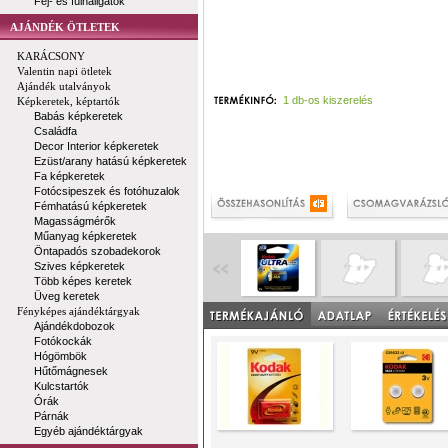
Fej- és fülhallgatók
AJÁNDÉK ÖTLETEK
KARÁCSONY
Valentin napi ötletek
Ajándék utalványok
1 db-os kiszerelés
Képkeretek, képtartók
Babás képkeretek
Családfa
Decor Interior képkeretek
Ezüst/arany hatású képkeretek
Fa képkeretek
Fotócsipeszek és fotóhuzalok
Fémhatású képkeretek
Magasságmérők
Műanyag képkeretek
Öntapadós szobadekorok
Szives képkeretek
Több képes keretek
Üveg keretek
Fényképes ajándéktárgyak
Ajándékdobozok
Fotókockák
Hógömbök
Hűtőmágnesek
Kulcstartók
Órák
Párnák
Egyéb ajándéktárgyak