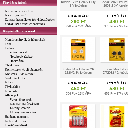
Kodak Extra Heavy Duty
Kodak Max Lithium
Fényképezőgépek
9 V fotóelem
1632*2 3V fotóel
Instax kamera és film
Instax nyomtató
Egyszer használatos fényképezőgépek
290 Ft
480 Ft
Fixfókuszos fényképezőgépek
228 Ft + 27% ÁFA
378 Ft + 27% ÁF
Kiegészítők, tartozékok
Memóriakártyák és háttértárak
Tokok
Táskák
Fotós táskák
Notebook táskák
Hátizsákok
Objektívek
Kodak Max Lithium CR
Kodak Max Lithi
Konverterek és előtétlencsék
1620*2 3V fotóelem
CR2032 * 2 fotóel
Könyvek, kiadványok
Stúdió technika
Vakuk
Távkioldók
450 Ft
580 Ft
Elemtartók
354 Ft + 27% ÁFA
457 Ft + 27% ÁF
Állványok
Fotós állványok
Vaku/lámpa állványok
Állvány táskák
Állvány kiegészítők
Hálózati adapterek
LCD védőfóliák
Tisztító eszközök