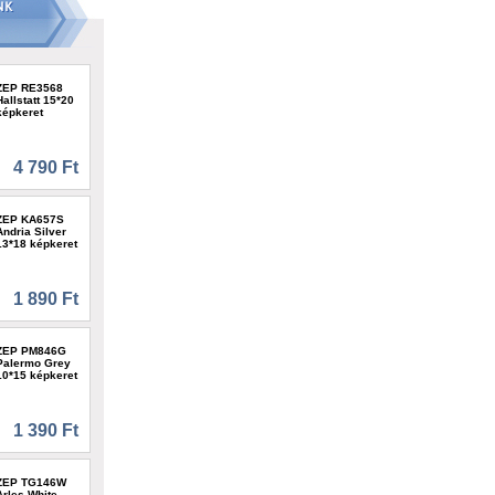
ZEP RE3568
Hallstatt 15*20
képkeret
4 790 Ft
ZEP KA657S
Andria Silver
13*18 képkeret
1 890 Ft
ZEP PM846G
Palermo Grey
10*15 képkeret
1 390 Ft
ZEP TG146W
Arles White