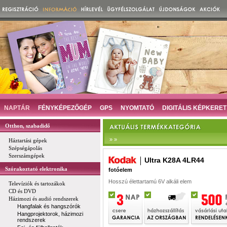
NAPTÁR
FÉNYKÉPEZŐGÉP
GPS
NYOMTATÓ
DIGITÁLIS KÉPKERET
Otthon, szabadidő
» »
Háztartási gépek
Szépségápolás
Szerszámgépek
Ultra K28A 4LR44
Szórakoztató elektronika
fotóelem
Hosszú élettartamú 6V alkáli elem
Televíziók és tartozákok
CD és DVD
Házimozi és audió rendszerek
Hangfalak és hangszórók
Hangprojektorok, házimozi
rendszerek