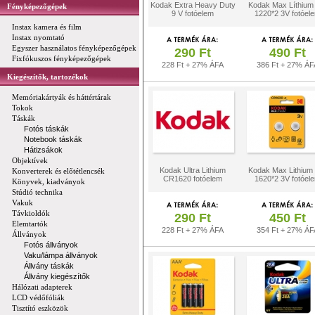
Kodak Extra Heavy Duty
Kodak Max Líthium
Fényképezőgépek
9 V fotóelem
1220*2 3V fotóel
Instax kamera és film
Instax nyomtató
Egyszer használatos fényképezőgépek
290 Ft
490 Ft
Fixfókuszos fényképezőgépek
228 Ft + 27% ÁFA
386 Ft + 27% ÁF
Kiegészítők, tartozékok
Memóriakártyák és háttértárak
Tokok
Táskák
Fotós táskák
Notebook táskák
Hátizsákok
Objektívek
Kodak Ultra Lithium
Kodak Max Lithium
Konverterek és előtétlencsék
CR1620 fotóelem
1620*2 3V fotóel
Könyvek, kiadványok
Stúdió technika
Vakuk
Távkioldók
290 Ft
450 Ft
Elemtartók
228 Ft + 27% ÁFA
354 Ft + 27% ÁF
Állványok
Fotós állványok
Vaku/lámpa állványok
Állvány táskák
Állvány kiegészítők
Hálózati adapterek
LCD védőfóliák
Tisztító eszközök