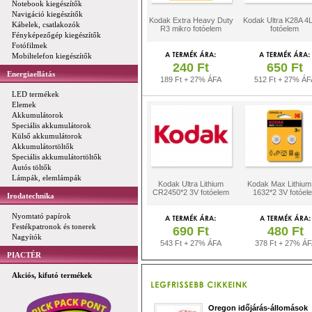
Notebook kiegészítők
Navigáció kiegészítők
Kodak Extra Heavy Duty
Kodak Ultra K28A 4
Kábelek, csatlakozók
R3 mikro fotóelem
fotóelem
Fényképezőgép kiegészítők
Fotófilmek
Mobiltelefon kiegészítők
240 Ft
650 Ft
Energiaellátás
189 Ft + 27% ÁFA
512 Ft + 27% ÁF
LED termékek
Elemek
Akkumulátorok
Speciális akkumulátorok
Külső akkumulátorok
Akkumulátortöltők
Speciális akkumulátortöltők
Autós töltők
Lámpák, elemlámpák
Kodak Ultra Lithium
Kodak Max Lithiu
CR2450*2 3V fotóelem
1632*2 3V fotóel
Irodatechnika
Nyomtató papírok
Festékpatronok és tonerek
690 Ft
480 Ft
Nagyítók
543 Ft + 27% ÁFA
378 Ft + 27% Á
PIACTÉR
Akciós, kifutó termékek
Oregon időjárás-állomások