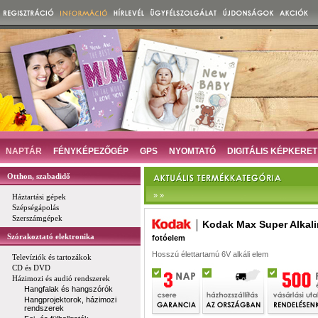
NAPTÁR
FÉNYKÉPEZŐGÉP
GPS
NYOMTATÓ
DIGITÁLIS KÉPKERET
Otthon, szabadidő
» »
Háztartási gépek
Szépségápolás
Szerszámgépek
Kodak Max Super Alkal
Szórakoztató elektronika
fotóelem
Hosszú élettartamú 6V alkáli elem
Televíziók és tartozákok
CD és DVD
Házimozi és audió rendszerek
Hangfalak és hangszórók
Hangprojektorok, házimozi
rendszerek