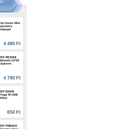
Fuji Instax Mini
Sprinkles
fotópapír
4 490 Ft
ZEP RE3568
Hallstatt 15*20
képkeret
4 790 Ft
ZEP BX6W
Praga W USB
doboz
650 Ft
ZEP PM846G
Palermo Grey