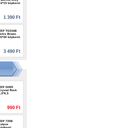
10*15 képkeret
1 390 Ft
ZEP TG334B
Arles Brown
30*40 képkeret
3 490 Ft
ZEP GH55
Crystal Rock
6,5*6,5
990 Ft
ZEP 735B
kutyus
képkeret