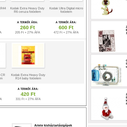
LR44
Kodak Extra Heavy Duty
Kodak Ultra Digital micro
R6 ceruza fotóelem
fotóelem
260 Ft
600 Ft
A
205 Ft + 27% ÁFA
472 Ft + 27% ÁFA
m CR
Kodak Extra Heavy Duty
em
R14 baby fotóelem
420 Ft
FA
331 Ft + 27% ÁFA
Ariete kisháztartásigépek