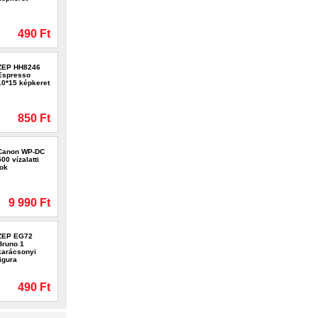
490 Ft
ZEP HH8246
Espresso
10*15 képkeret
850 Ft
Canon WP-DC
500 vízalatti
tok
9 990 Ft
ZEP EG72
Bruno 1
karácsonyi
figura
490 Ft