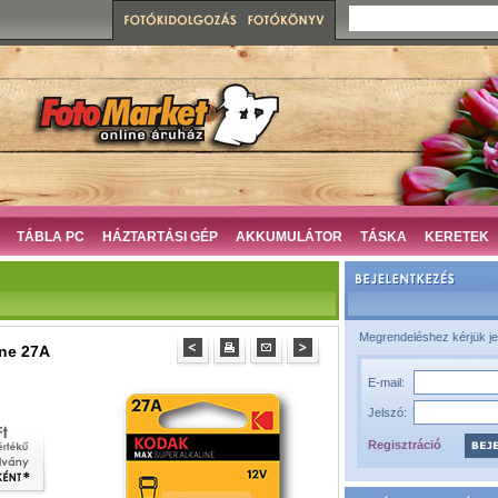
TÁBLA PC
HÁZTARTÁSI GÉP
AKKUMULÁTOR
TÁSKA
KERETEK
Megrendeléshez kérjük je
ine 27A
E-mail:
Jelszó:
Regisztráció