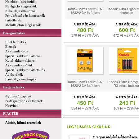
Notebook kiegészítők
Navigáció kiegészítők
Kodak Max Lithium CR
Kodak Ultra Digital 
Kábelek, csatlakozók
1632*2 3V fotóelem
fotóelem
Fényképezőgép kiegészítők
Fotófilmek
Mobiltelefon kiegészítők
480 Ft
600 Ft
Energiaellátás
378 Ft + 27% ÁFA
472 Ft + 27% ÁF
LED termékek
Elemek
Akkumulátorok
Speciális akkumulátorok
Külső akkumulátorok
Akkumulátortöltők
Speciális akkumulátortöltők
Autós töltők
Lámpák, elemlámpák
Kodak Max Lithium CR
Kodak Extra Heavy
1620*2 3V fotóelem
R3 mikro fotóel
Irodatechnika
Nyomtató papírok
Festékpatronok és tonerek
450 Ft
240 Ft
Nagyítók
354 Ft + 27% ÁFA
189 Ft + 27% Á
PIACTÉR
Akciós, kifutó termékek
Oregon időjárás-állomások