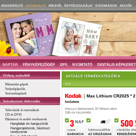
NAPTÁR
FÉNYKÉPEZŐGÉP
GPS
NYOMTATÓ
DIGITÁLIS KÉPKERET
Otthon, szabadidő
» »
Háztartási gépek
Szépségápolás
Szerszámgépek
Max Lithium CR2025 * 2
Szórakoztató elektronika
fotóelem
Hosszú élettartamú 3V líthium elem
Televíziók és tartozákok
2db-os kiszerelés
CD és DVD
Házimozi és audió rendszerek
Hangfalak és hangszórók
Hangprojektorok, házimozi
rendszerek