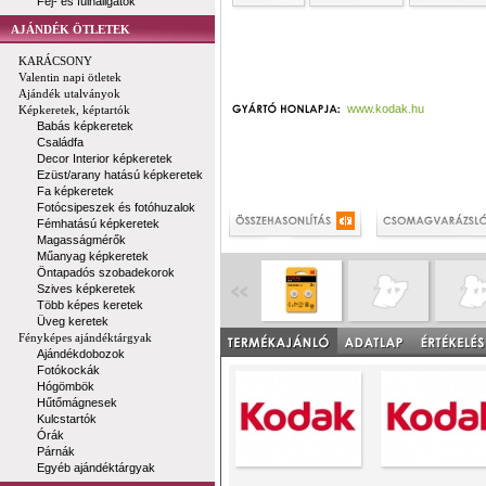
Fej- és fülhallgatók
AJÁNDÉK ÖTLETEK
KARÁCSONY
Valentin napi ötletek
Ajándék utalványok
www.kodak.hu
Képkeretek, képtartók
Babás képkeretek
Családfa
Decor Interior képkeretek
Ezüst/arany hatású képkeretek
Fa képkeretek
Fotócsipeszek és fotóhuzalok
Fémhatású képkeretek
Magasságmérők
Műanyag képkeretek
Öntapadós szobadekorok
Szives képkeretek
Több képes keretek
Üveg keretek
Fényképes ajándéktárgyak
Ajándékdobozok
Fotókockák
Hógömbök
Hűtőmágnesek
Kulcstartók
Órák
Párnák
Egyéb ajándéktárgyak