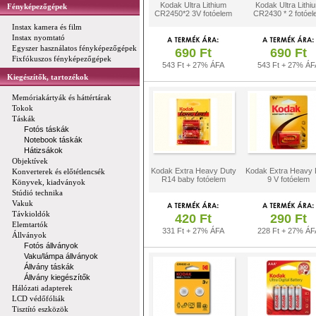
Kodak Ultra Lithium
Kodak Ultra Lithi
Fényképezőgépek
CR2450*2 3V fotóelem
CR2430 * 2 fotóel
Instax kamera és film
Instax nyomtató
Egyszer használatos fényképezőgépek
690 Ft
690 Ft
Fixfókuszos fényképezőgépek
543 Ft + 27% ÁFA
543 Ft + 27% ÁF
Kiegészítők, tartozékok
Memóriakártyák és háttértárak
Tokok
Táskák
Fotós táskák
Notebook táskák
Hátizsákok
Objektívek
Kodak Extra Heavy Duty
Kodak Extra Heavy 
Konverterek és előtétlencsék
R14 baby fotóelem
9 V fotóelem
Könyvek, kiadványok
Stúdió technika
Vakuk
Távkioldók
420 Ft
290 Ft
Elemtartók
331 Ft + 27% ÁFA
228 Ft + 27% ÁF
Állványok
Fotós állványok
Vaku/lámpa állványok
Állvány táskák
Állvány kiegészítők
Hálózati adapterek
LCD védőfóliák
Tisztító eszközök