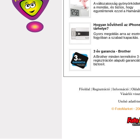
A változatosság gyönyörködtet,
a mondás, és biztos, hogy
egyetértenek ezzel a Hamánál 
Hogyan bővíthető az iPhon
tárhelye?
Gyors megoldás arra az esetr
fogyóban a szabad kapacitás.
3 év garancia - Brother
A Brother minden termékére 3
regisztráción alapuló garanciát
biztosít.
Főoldal
|
Regisztráció
|
Információ
|
Oldal
Vásárlói vissz
Utolsó adatfris
© FotoMarket - 2