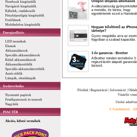
Oregon időjárás-állomások
Notebook kiegészítők
Navigáció kiegészítők
A változatosság gyönyörködtet,
a mondás, és biztos, hogy
Kábelek, csatlakozók
egyetértenek ezzel a Hamánál 
Fényképezőgép kiegészítők
Fotófilmek
Mobiltelefon kiegészítők
Hogyan bővíthető az iPhon
tárhelye?
Energiaellátás
Gyors megoldás arra az esetr
fogyóban a szabad kapacitás.
LED termékek
Elemek
Akkumulátorok
3 év garancia - Brother
Speciális akkumulátorok
A Brother minden termékére 3
Külső akkumulátorok
regisztráción alapuló garanciát
Akkumulátortöltők
biztosít.
Speciális akkumulátortöltők
Autós töltők
Lámpák, elemlámpák
Irodatechnika
Főoldal
|
Regisztráció
|
Információ
|
Oldal
Vásárlói vissz
Nyomtató papírok
Festékpatronok és tonerek
Utolsó adatfris
Nagyítók
© FotoMarket - 2
PIACTÉR
Akciós, kifutó termékek