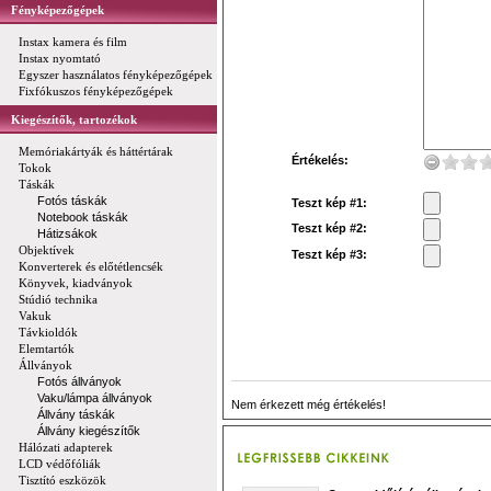
Fényképezőgépek
Instax kamera és film
Instax nyomtató
Egyszer használatos fényképezőgépek
Fixfókuszos fényképezőgépek
Kiegészítők, tartozékok
Memóriakártyák és háttértárak
Értékelés:
Tokok
Táskák
Fotós táskák
Teszt kép #1:
Notebook táskák
Teszt kép #2:
Hátizsákok
Objektívek
Teszt kép #3:
Konverterek és előtétlencsék
Könyvek, kiadványok
Stúdió technika
Vakuk
Távkioldók
Elemtartók
Állványok
Fotós állványok
Vaku/lámpa állványok
Nem érkezett még értékelés!
Állvány táskák
Állvány kiegészítők
Hálózati adapterek
LCD védőfóliák
Tisztító eszközök