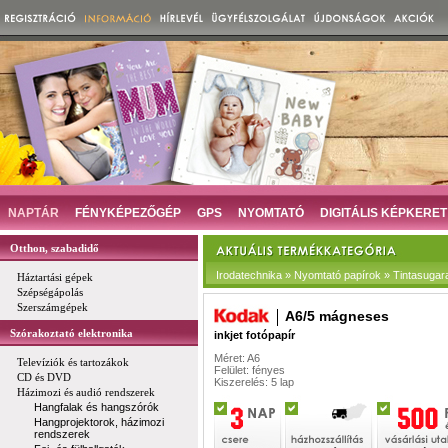
NAPTÁR
FÉNYKÉPEZŐGÉP
GPS
NYOMTATÓ
DIGITÁLIS KÉPKERET
Otthon, szabadidő
Irodatechnika » Nyomtató papírok » Tintasugar
Háztartási gépek
Szépségápolás
Szerszámgépek
A6/5 mágneses
Szórakoztató elektronika
inkjet fotópapír
Méret: A6
Televíziók és tartozákok
Felület: fényes
CD és DVD
Kiszerelés: 5 lap
Házimozi és audió rendszerek
Hangfalak és hangszórók
Hangprojektorok, házimozi
rendszerek