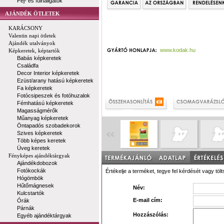
Fej- és fülhallgatók
AJÁNDÉK ÖTLETEK
KARÁCSONY
Valentin napi ötletek
Ajándék utalványok
www.kodak.hu
Képkeretek, képtartók
Babás képkeretek
Családfa
Decor Interior képkeretek
Ezüst/arany hatású képkeretek
Fa képkeretek
Fotócsipeszek és fotóhuzalok
Fémhatású képkeretek
Magasságmérők
Műanyag képkeretek
Öntapadós szobadekorok
Szives képkeretek
Több képes keretek
Üveg keretek
Fényképes ajándéktárgyak
Ajándékdobozok
Fotókockák
Értékelje a terméket, tegye fel kérdését vagy tölt
Hógömbök
Hűtőmágnesek
Név:
Kulcstartók
E-mail cím:
Órák
Párnák
Hozzászólás:
Egyéb ajándéktárgyak