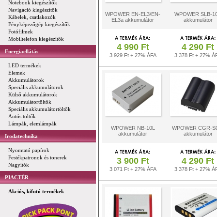
Notebook kiegészítők
Navigáció kiegészítők
WPOWER EN-EL3/EN-
WPOWER SLB-1
Kábelek, csatlakozók
EL3a akkumulátor
akkumulátor
Fényképezőgép kiegészítők
Fotófilmek
Mobiltelefon kiegészítők
4 990 Ft
4 290 Ft
Energiaellátás
3 929 Ft + 27% ÁFA
3 378 Ft + 27% Á
LED termékek
Elemek
Akkumulátorok
Speciális akkumulátorok
Külső akkumulátorok
Akkumulátortöltők
Speciális akkumulátortöltők
Autós töltők
Lámpák, elemlámpák
WPOWER NB-10L
WPOWER CGR-S
akkumulátor
akkumulátor
Irodatechnika
Nyomtató papírok
Festékpatronok és tonerek
3 900 Ft
4 290 Ft
Nagyítók
3 071 Ft + 27% ÁFA
3 378 Ft + 27% Á
PIACTÉR
Akciós, kifutó termékek