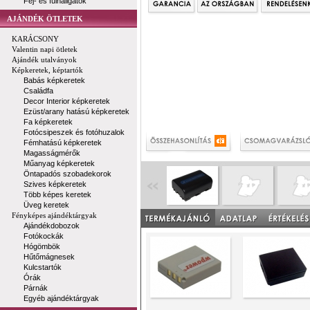
Fej- és fülhallgatók
AJÁNDÉK ÖTLETEK
KARÁCSONY
Valentin napi ötletek
Ajándék utalványok
Képkeretek, képtartók
Babás képkeretek
Családfa
Decor Interior képkeretek
Ezüst/arany hatású képkeretek
Fa képkeretek
Fotócsipeszek és fotóhuzalok
Fémhatású képkeretek
Magasságmérők
Műanyag képkeretek
Öntapadós szobadekorok
Szives képkeretek
Több képes keretek
Üveg keretek
Fényképes ajándéktárgyak
Ajándékdobozok
Fotókockák
Hógömbök
Hűtőmágnesek
Kulcstartók
Órák
Párnák
Egyéb ajándéktárgyak