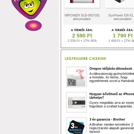
WPOWER SLB-0837(B)
SysPower EN-EL
akkumulátor
akkumulátor
2 590 Ft
1 790 Ft
2 039 Ft + 27% ÁFA
1 409 Ft + 27% Á
Oregon időjárás-állomások
A változatosság gyönyörködtet,
a mondás, és biztos, hogy
egyetértenek ezzel a Hamánál 
Hogyan bővíthető az iPhon
tárhelye?
Gyors megoldás arra az esetr
fogyóban a szabad kapacitás.
3 év garancia - Brother
A Brother minden termékére 3
regisztráción alapuló garanciát
biztosít.