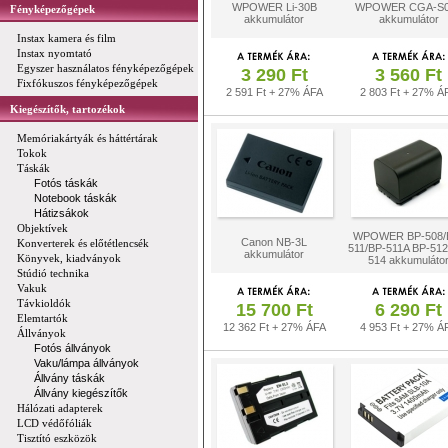
WPOWER Li-30B
WPOWER CGA-S0
Fényképezőgépek
akkumulátor
akkumulátor
Instax kamera és film
Instax nyomtató
Egyszer használatos fényképezőgépek
3 290 Ft
3 560 Ft
Fixfókuszos fényképezőgépek
2 591 Ft + 27% ÁFA
2 803 Ft + 27% Á
Kiegészítők, tartozékok
Memóriakártyák és háttértárak
Tokok
Táskák
Fotós táskák
Notebook táskák
Hátizsákok
Objektívek
WPOWER BP-508/
Canon NB-3L
Konverterek és előtétlencsék
511/BP-511A BP-512
akkumulátor
Könyvek, kiadványok
514 akkumuláto
Stúdió technika
Vakuk
Távkioldók
15 700 Ft
6 290 Ft
Elemtartók
12 362 Ft + 27% ÁFA
4 953 Ft + 27% Á
Állványok
Fotós állványok
Vaku/lámpa állványok
Állvány táskák
Állvány kiegészítők
Hálózati adapterek
LCD védőfóliák
Tisztító eszközök