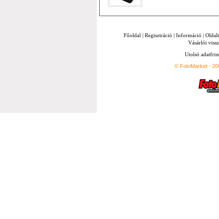
Főoldal
|
Regisztráció
|
Információ
|
Oldal
Vásárlói vissz
Utolsó adatfris
© FotoMarket - 2