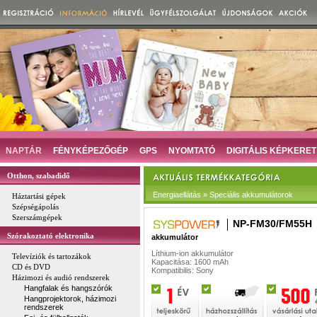
NAPTÁR
FÉNYKÉPEZŐGÉP
GPS
NYOMTATÓ
DIGITÁLIS KÉPKERET
Otthon, szabadidő
Energiaellátás » Speciális akkumulátorok
Háztartási gépek
Szépségápolás
Szerszámgépek
NP-FM30/FM55H
Szórakoztató elektronika
akkumulátor
Líthium-ion akkumulátor
Televíziók és tartozákok
Kapacitása: 1600 mAh
CD és DVD
Kompatibilis: Sony
Házimozi és audió rendszerek
Hangfalak és hangszórók
Hangprojektorok, házimozi
rendszerek