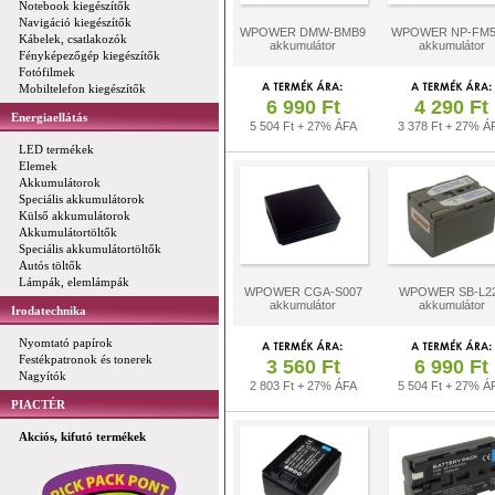
Notebook kiegészítők
Navigáció kiegészítők
WPOWER DMW-BMB9
WPOWER NP-FM
Kábelek, csatlakozók
akkumulátor
akkumulátor
Fényképezőgép kiegészítők
Fotófilmek
Mobiltelefon kiegészítők
6 990 Ft
4 290 Ft
Energiaellátás
5 504 Ft + 27% ÁFA
3 378 Ft + 27% Á
LED termékek
Elemek
Akkumulátorok
Speciális akkumulátorok
Külső akkumulátorok
Akkumulátortöltők
Speciális akkumulátortöltők
Autós töltők
Lámpák, elemlámpák
WPOWER CGA-S007
WPOWER SB-L2
akkumulátor
akkumulátor
Irodatechnika
Nyomtató papírok
Festékpatronok és tonerek
3 560 Ft
6 990 Ft
Nagyítók
2 803 Ft + 27% ÁFA
5 504 Ft + 27% Á
PIACTÉR
Akciós, kifutó termékek