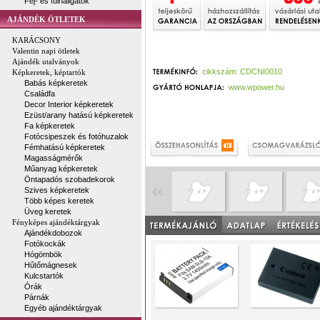
Fej- és fülhallgatók
AJÁNDÉK ÖTLETEK
KARÁCSONY
Valentin napi ötletek
Ajándék utalványok
cikkszám: CDCNI0010
Képkeretek, képtartók
Babás képkeretek
www.wpower.hu
Családfa
Decor Interior képkeretek
Ezüst/arany hatású képkeretek
Fa képkeretek
Fotócsipeszek és fotóhuzalok
Fémhatású képkeretek
Magasságmérők
Műanyag képkeretek
Öntapadós szobadekorok
Szives képkeretek
Több képes keretek
Üveg keretek
Fényképes ajándéktárgyak
Ajándékdobozok
Fotókockák
Hógömbök
Hűtőmágnesek
Kulcstartók
Órák
Párnák
Egyéb ajándéktárgyak