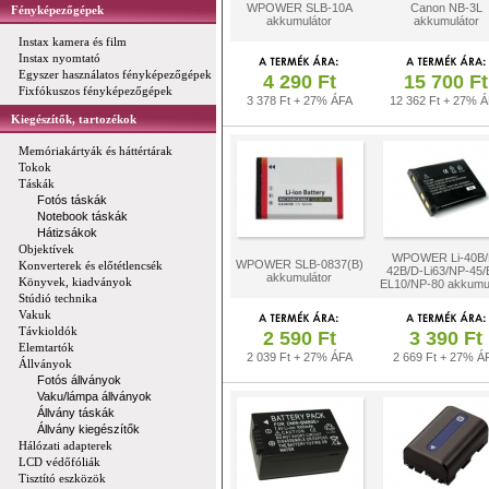
WPOWER SLB-10A
Canon NB-3L
Fényképezőgépek
akkumulátor
akkumulátor
Instax kamera és film
Instax nyomtató
Egyszer használatos fényképezőgépek
4 290 Ft
15 700 Ft
Fixfókuszos fényképezőgépek
3 378 Ft + 27% ÁFA
12 362 Ft + 27% 
Kiegészítők, tartozékok
Memóriakártyák és háttértárak
Tokok
Táskák
Fotós táskák
Notebook táskák
Hátizsákok
Objektívek
WPOWER Li-40B/L
WPOWER SLB-0837(B)
Konverterek és előtétlencsék
42B/D-Li63/NP-45/
akkumulátor
Könyvek, kiadványok
EL10/NP-80 akkumul
Stúdió technika
Vakuk
Távkioldók
2 590 Ft
3 390 Ft
Elemtartók
2 039 Ft + 27% ÁFA
2 669 Ft + 27% Á
Állványok
Fotós állványok
Vaku/lámpa állványok
Állvány táskák
Állvány kiegészítők
Hálózati adapterek
LCD védőfóliák
Tisztító eszközök