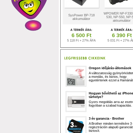
WPOWER NP-F330,
SysPower BP-718
530, NP-550, NP-
akkumulátor
akkumulátor
6 500 Ft
6 390 Ft
5 118 Ft + 27% ÁFA
5 031 Ft + 27% Á
Oregon időjárás-állomások
A változatosság gyönyörködtet,
a mondás, és biztos, hogy
egyetértenek ezzel a Hamánál 
Hogyan bővíthető az iPhon
tárhelye?
Gyors megoldás arra az esetr
fogyóban a szabad kapacitás.
3 év garancia - Brother
A Brother minden termékére 3
regisztráción alapuló garanciát
biztosít.