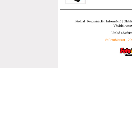
Főoldal
|
Regisztráció
|
Információ
|
Oldal
Vásárlói vissz
Utolsó adatfris
© FotoMarket - 2