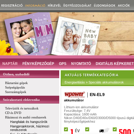
NAPTÁR
FÉNYKÉPEZŐGÉP
GPS
NYOMTATÓ
DIGITÁLIS KÉPKERET
Otthon, szabadidő
Energiaellátás » Speciális akkumulátorok
Háztartási gépek
Szépségápolás
Szerszámgépek
EN-EL9
Szórakoztató elektronika
akkumulátor
Líthium-ion akkumulátor
Televíziók és tartozákok
Feszültsége: 7,4V
CD és DVD
Kapacitása: 1600 mAh
Házimozi és audió rendszerek
Nikon D40/D40x/D60/D3000/D5000 típusú digitál
fényképezőgépekhez
Hangfalak és hangszórók
Hangprojektorok, házimozi
rendszerek