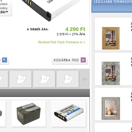
4 290 Ft
3 378 Ft + 27% ÁFA
Átveheti Pick Pack Pontokon is »