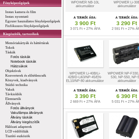
WPOWER NB-10L
WPOWER Li-30
Fényképezőgépek
akkumulátor
akkumulátor
Instax kamera és film
Instax nyomtató
Egyszer használatos fényképezőgépek
3 900 Ft
3 290 Ft
Fixfókuszos fényképezőgépek
3 071 Ft + 27% ÁFA
2 591 Ft + 27% Á
Kiegészítők, tartozékok
Memóriakártyák és háttértárak
Tokok
Táskák
Fotós táskák
Notebook táskák
Hátizsákok
Objektívek
WPOWER Li-40B/Li-
WPOWER NP-F330,
Konverterek és előtétlencsék
42B/D-Li63/NP-45/EN-
530, NP-550, NP-
Könyvek, kiadványok
EL10/NP-80 akkumulátor
akkumulátor
Stúdió technika
Vakuk
Távkioldók
3 390 Ft
6 390 Ft
Elemtartók
2 669 Ft + 27% ÁFA
5 031 Ft + 27% Á
Állványok
Fotós állványok
Vaku/lámpa állványok
Állvány táskák
Állvány kiegészítők
Hálózati adapterek
LCD védőfóliák
Tisztító eszközök