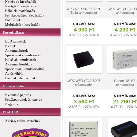
Notebook kiegészítők
Navigáció kiegészítők
WPOWER EN-EL3/EN-
WPOWER CGR-S
Kábelek, csatlakozók
EL3a akkumulátor
akkumulátor
Fényképezőgép kiegészítők
Fotófilmek
Mobiltelefon kiegészítők
4 990 Ft
4 290 Ft
Energiaellátás
3 929 Ft + 27% ÁFA
3 378 Ft + 27% Á
LED termékek
Elemek
Akkumulátorok
Speciális akkumulátorok
Külső akkumulátorok
Akkumulátortöltők
Speciális akkumulátortöltők
Autós töltők
Lámpák, elemlámpák
WPOWER CGA-S007
Canon NB-10L
akkumulátor
akkumulátor
Irodatechnika
Nyomtató papírok
Festékpatronok és tonerek
3 560 Ft
21 290 Ft
Nagyítók
2 803 Ft + 27% ÁFA
16 764 Ft + 27% 
PIACTÉR
Akciós, kifutó termékek