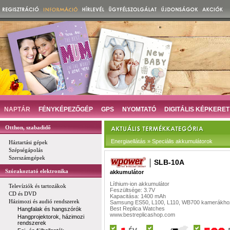
NAPTÁR
FÉNYKÉPEZŐGÉP
GPS
NYOMTATÓ
DIGITÁLIS KÉPKERET
Otthon, szabadidő
Energiaellátás » Speciális akkumulátorok
Háztartási gépek
Szépségápolás
Szerszámgépek
SLB-10A
Szórakoztató elektronika
akkumulátor
Líthium-ion akkumulátor
Televíziók és tartozákok
Feszültsége: 3.7V
CD és DVD
Kapacitása: 1400 mAh
Házimozi és audió rendszerek
Samsung ES50, L100, L110, WB700 kamerákho
Best Replica Watches
Hangfalak és hangszórók
www.bestreplicashop.com
Hangprojektorok, házimozi
rendszerek