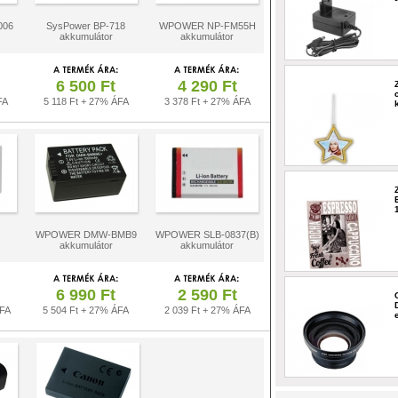
006
SysPower BP-718
WPOWER NP-FM55H
akkumulátor
akkumulátor
6 500 Ft
4 290 Ft
FA
5 118 Ft + 27% ÁFA
3 378 Ft + 27% ÁFA
WPOWER DMW-BMB9
WPOWER SLB-0837(B)
akkumulátor
akkumulátor
6 990 Ft
2 590 Ft
ÁFA
5 504 Ft + 27% ÁFA
2 039 Ft + 27% ÁFA