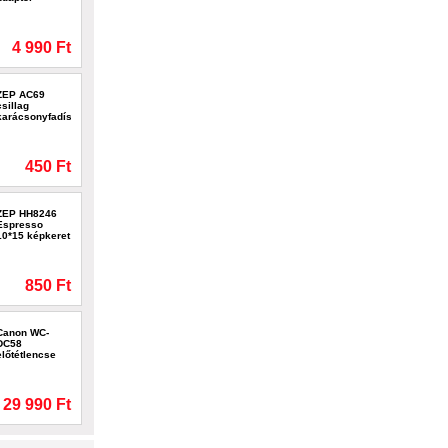
4 990 Ft
ZEP AC69
csillag
karácsonyfadísz
450 Ft
ZEP HH8246
Espresso
10*15 képkeret
850 Ft
Canon WC-
DC58
előtétlencse
29 990 Ft