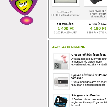
SysPower NP-
RealPower EN-
FM30/FM55H
EL11/DLi78 akkumulátor
akkumulátor
1 400 Ft
4 190 Ft
1 102 Ft + 27% ÁFA
3 299 Ft + 27% Á
Oregon időjárás-állomások
A változatosság gyönyörködtet,
a mondás, és biztos, hogy
egyetértenek ezzel a Hamánál 
Hogyan bővíthető az iPhon
tárhelye?
Gyors megoldás arra az esetr
fogyóban a szabad kapacitás.
3 év garancia - Brother
A Brother minden termékére 3
regisztráción alapuló garanciát
biztosít.