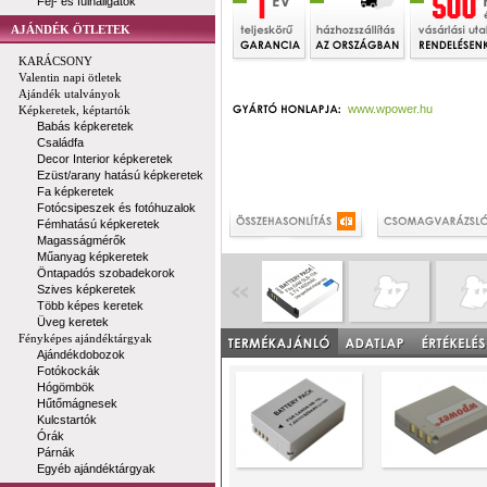
Fej- és fülhallgatók
AJÁNDÉK ÖTLETEK
KARÁCSONY
Valentin napi ötletek
Ajándék utalványok
www.wpower.hu
Képkeretek, képtartók
Babás képkeretek
Családfa
Decor Interior képkeretek
Ezüst/arany hatású képkeretek
Fa képkeretek
Fotócsipeszek és fotóhuzalok
Fémhatású képkeretek
Magasságmérők
Műanyag képkeretek
Öntapadós szobadekorok
Szives képkeretek
Több képes keretek
Üveg keretek
Fényképes ajándéktárgyak
Ajándékdobozok
Fotókockák
Hógömbök
Hűtőmágnesek
Kulcstartók
Órák
Párnák
Egyéb ajándéktárgyak