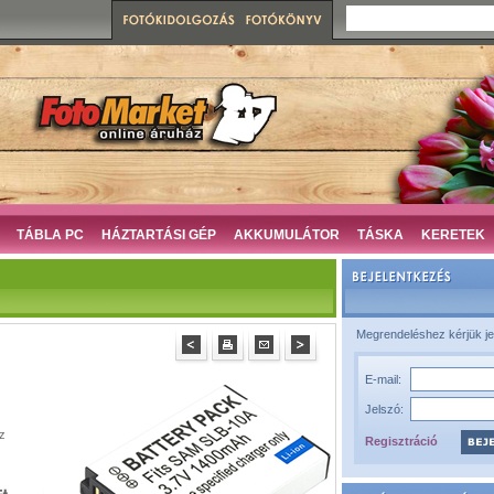
TÁBLA PC
HÁZTARTÁSI GÉP
AKKUMULÁTOR
TÁSKA
KERETEK
Megrendeléshez kérjük je
E-mail:
Jelszó:
z
Regisztráció