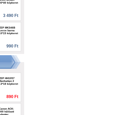
30*40 képkeret
3 490 Ft
ZEP MK346B
Lecce barna
10*15 képkeret
990 Ft
ZEP HH1057
Manhattan 2
13*18 képkeret
890 Ft
Canon ACK-
500 hálózati
adapter