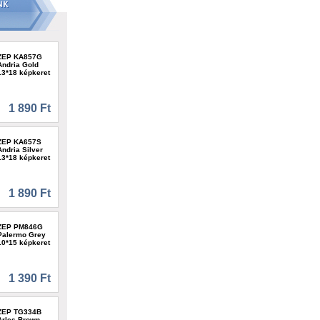
ZEP KA857G
Andria Gold
13*18 képkeret
1 890 Ft
ZEP KA657S
Andria Silver
13*18 képkeret
1 890 Ft
ZEP PM846G
Palermo Grey
10*15 képkeret
1 390 Ft
ZEP TG334B
Arles Brown