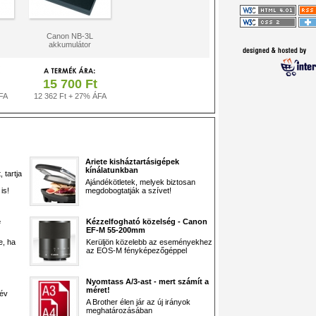
Canon NB-3L
akkumulátor
15 700 Ft
FA
12 362 Ft + 27% ÁFA
Ariete kisháztartásigépek
kínálatunkban
 tartja
Ajándékötletek, melyek biztosan
is!
megdobogtatják a szívet!
e
Kézzelfogható közelség - Canon
EF-M 55-200mm
e, ha
Kerüljön közelebb az eseményekhez
az EOS-M fényképezőgéppel
Nyomtass A/3-ast - mert számít a
méret!
 év
A Brother élen jár az új irányok
meghatározásában