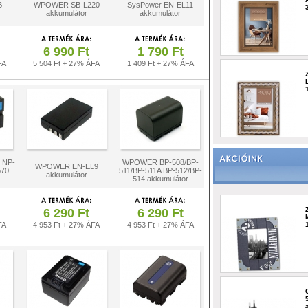
B
WPOWER SB-L220
SysPower EN-EL11
akkumulátor
akkumulátor
6 990 Ft
1 790 Ft
FA
5 504 Ft + 27% ÁFA
1 409 Ft + 27% ÁFA
 NP-
WPOWER BP-508/BP-
WPOWER EN-EL9
570
511/BP-511A BP-512/BP-
akkumulátor
514 akkumulátor
6 290 Ft
6 290 Ft
FA
4 953 Ft + 27% ÁFA
4 953 Ft + 27% ÁFA