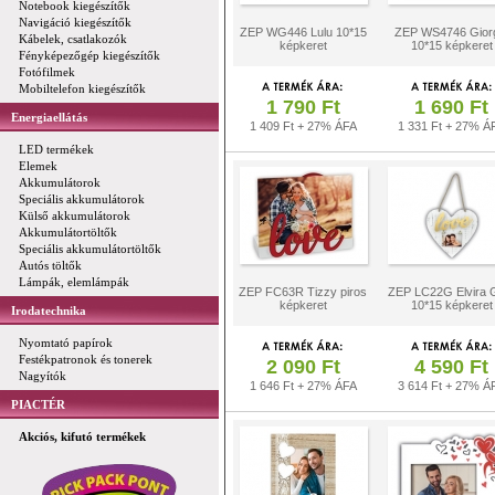
Notebook kiegészítők
Navigáció kiegészítők
ZEP WG446 Lulu 10*15
ZEP WS4746 Gior
Kábelek, csatlakozók
képkeret
10*15 képkeret
Fényképezőgép kiegészítők
Fotófilmek
Mobiltelefon kiegészítők
1 790 Ft
1 690 Ft
Energiaellátás
1 409 Ft + 27% ÁFA
1 331 Ft + 27% Á
LED termékek
Elemek
Akkumulátorok
Speciális akkumulátorok
Külső akkumulátorok
Akkumulátortöltők
Speciális akkumulátortöltők
Autós töltők
Lámpák, elemlámpák
ZEP FC63R Tizzy piros
ZEP LC22G Elvira 
képkeret
10*15 képkeret
Irodatechnika
Nyomtató papírok
Festékpatronok és tonerek
2 090 Ft
4 590 Ft
Nagyítók
1 646 Ft + 27% ÁFA
3 614 Ft + 27% Á
PIACTÉR
Akciós, kifutó termékek