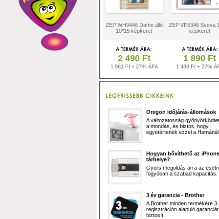
ZEP WH9446 Dafne álló
ZEP VF5346 Sveva 
10*15 képkeret
képkeret
2 490 Ft
1 890 Ft
1 961 Ft + 27% ÁFA
1 488 Ft + 27% Á
Oregon időjárás-állomások
A változatosság gyönyörködtet,
a mondás, és biztos, hogy
egyetértenek ezzel a Hamánál 
Hogyan bővíthető az iPhon
tárhelye?
Gyors megoldás arra az esetr
fogyóban a szabad kapacitás.
3 év garancia - Brother
A Brother minden termékére 3
regisztráción alapuló garanciát
biztosít.