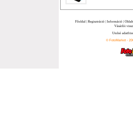
Főoldal
|
Regisztráció
|
Információ
|
Oldal
Vásárlói vissz
Utolsó adatfris
© FotoMarket - 2