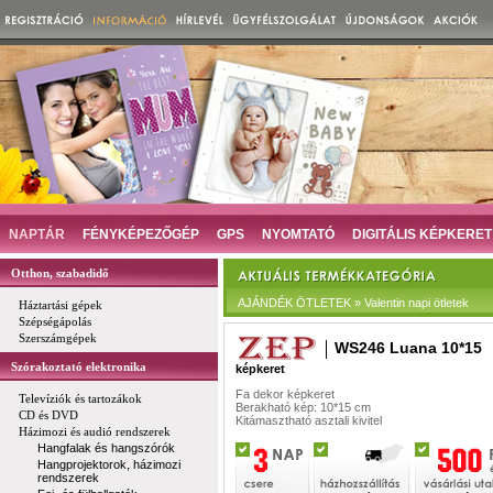
NAPTÁR
FÉNYKÉPEZŐGÉP
GPS
NYOMTATÓ
DIGITÁLIS KÉPKERET
Otthon, szabadidő
AJÁNDÉK ÖTLETEK » Valentin napi ötletek
Háztartási gépek
Szépségápolás
Szerszámgépek
WS246 Luana 10*15
Szórakoztató elektronika
képkeret
Fa dekor képkeret
Televíziók és tartozákok
Berakható kép: 10*15 cm
CD és DVD
Kitámasztható asztali kivitel
Házimozi és audió rendszerek
Hangfalak és hangszórók
Hangprojektorok, házimozi
rendszerek