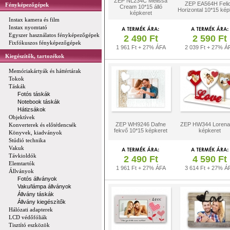
ZEP NL234C Melissa
ZEP EA564H Felic
Fényképezőgépek
Cream 10*15 álló
Horizontal 10*15 kép
képkeret
Instax kamera és film
Instax nyomtató
Egyszer használatos fényképezőgépek
2 490 Ft
2 590 Ft
Fixfókuszos fényképezőgépek
1 961 Ft + 27% ÁFA
2 039 Ft + 27% Á
Kiegészítők, tartozékok
Memóriakártyák és háttértárak
Tokok
Táskák
Fotós táskák
Notebook táskák
Hátizsákok
Objektívek
ZEP WH9246 Dafne
ZEP HW344 Lorena
Konverterek és előtétlencsék
fekvő 10*15 képkeret
képkeret
Könyvek, kiadványok
Stúdió technika
Vakuk
Távkioldók
2 490 Ft
4 590 Ft
Elemtartók
1 961 Ft + 27% ÁFA
3 614 Ft + 27% Á
Állványok
Fotós állványok
Vaku/lámpa állványok
Állvány táskák
Állvány kiegészítők
Hálózati adapterek
LCD védőfóliák
Tisztító eszközök