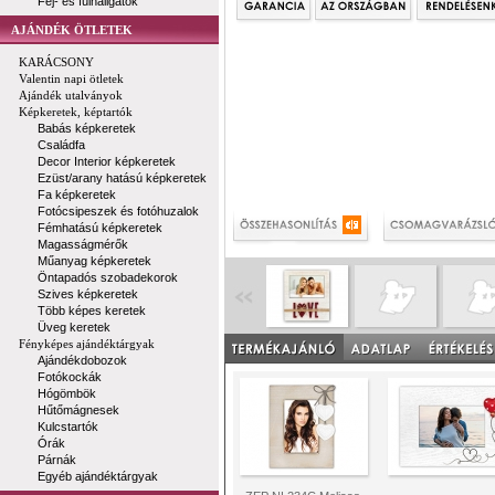
Fej- és fülhallgatók
AJÁNDÉK ÖTLETEK
KARÁCSONY
Valentin napi ötletek
Ajándék utalványok
Képkeretek, képtartók
Babás képkeretek
Családfa
Decor Interior képkeretek
Ezüst/arany hatású képkeretek
Fa képkeretek
Fotócsipeszek és fotóhuzalok
Fémhatású képkeretek
Magasságmérők
Műanyag képkeretek
Öntapadós szobadekorok
Szives képkeretek
Több képes keretek
Üveg keretek
Fényképes ajándéktárgyak
Ajándékdobozok
Fotókockák
Hógömbök
Hűtőmágnesek
Kulcstartók
Órák
Párnák
Egyéb ajándéktárgyak