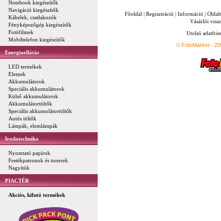
Notebook kiegészítők
Navigáció kiegészítők
Főoldal
|
Regisztráció
|
Információ
|
Oldal
Kábelek, csatlakozók
Vásárlói vissz
Fényképezőgép kiegészítők
Fotófilmek
Utolsó adatfris
Mobiltelefon kiegészítők
© FotoMarket - 2
Energiaellátás
LED termékek
Elemek
Akkumulátorok
Speciális akkumulátorok
Külső akkumulátorok
Akkumulátortöltők
Speciális akkumulátortöltők
Autós töltők
Lámpák, elemlámpák
Irodatechnika
Nyomtató papírok
Festékpatronok és tonerek
Nagyítók
PIACTÉR
Akciós, kifutó termékek