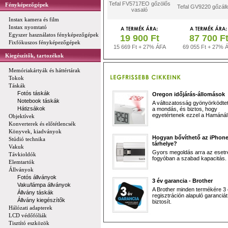
Tefal FV5717EO gőzölős
Fényképezőgépek
Tefal GV9220 gőzál
vasaló
Instax kamera és film
Instax nyomtató
Egyszer használatos fényképezőgépek
19 900 Ft
87 700 F
Fixfókuszos fényképezőgépek
15 669 Ft + 27% ÁFA
69 055 Ft + 27% 
Kiegészítők, tartozékok
Memóriakártyák és háttértárak
Tokok
Táskák
Fotós táskák
Oregon időjárás-állomások
Notebook táskák
A változatosság gyönyörködtet,
Hátizsákok
a mondás, és biztos, hogy
egyetértenek ezzel a Hamánál 
Objektívek
Konverterek és előtétlencsék
Könyvek, kiadványok
Hogyan bővíthető az iPhon
Stúdió technika
tárhelye?
Vakuk
Gyors megoldás arra az esetr
Távkioldók
fogyóban a szabad kapacitás.
Elemtartók
Állványok
Fotós állványok
3 év garancia - Brother
Vaku/lámpa állványok
A Brother minden termékére 3
Állvány táskák
regisztráción alapuló garanciát
Állvány kiegészítők
biztosít.
Hálózati adapterek
LCD védőfóliák
Tisztító eszközök