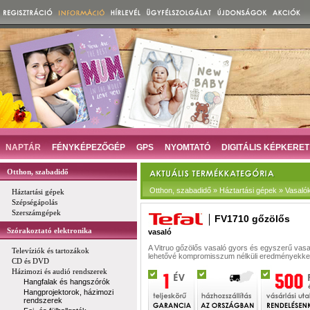
NAPTÁR
FÉNYKÉPEZŐGÉP
GPS
NYOMTATÓ
DIGITÁLIS KÉPKERET
Otthon, szabadidő
Otthon, szabadidő » Háztartási gépek » Vasaló
Háztartási gépek
Szépségápolás
Szerszámgépek
FV1710 gőzölős
Szórakoztató elektronika
vasaló
A Vitruo gőzölős vasaló gyors és egyszerű vasa
Televíziók és tartozákok
lehetővé kompromisszum nélküli eredményekkel
CD és DVD
Házimozi és audió rendszerek
Hangfalak és hangszórók
Hangprojektorok, házimozi
rendszerek