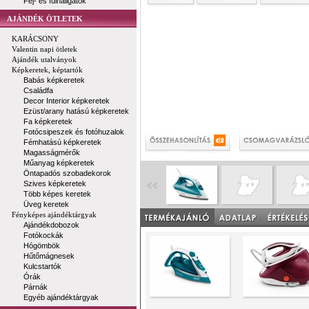
Fej- és fülhallgatók
AJÁNDÉK ÖTLETEK
KARÁCSONY
Valentin napi ötletek
Ajándék utalványok
Képkeretek, képtartók
Babás képkeretek
Családfa
Decor Interior képkeretek
Ezüst/arany hatású képkeretek
Fa képkeretek
Fotócsipeszek és fotóhuzalok
Fémhatású képkeretek
Magasságmérők
Műanyag képkeretek
Öntapadós szobadekorok
Szives képkeretek
Több képes keretek
Üveg keretek
Fényképes ajándéktárgyak
Ajándékdobozok
Fotókockák
Hógömbök
Hűtőmágnesek
Kulcstartók
Órák
Párnák
Egyéb ajándéktárgyak