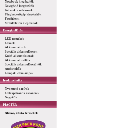
Notebook kiegészítők
Navigáció kiegészítők
Kábelek, csatlakozók
Fényképezőgép kiegészítők
Fotófilmek
Mobiltelefon kiegészítők
Energiaellátás
LED termékek
Elemek
Akkumulátorok
Speciális akkumulátorok
Külső akkumulátorok
Akkumulátortöltők
Speciális akkumulátortöltők
Autós töltők
Lámpák, elemlámpák
Irodatechnika
Nyomtató papírok
Festékpatronok és tonerek
Nagyítók
PIACTÉR
Akciós, kifutó termékek