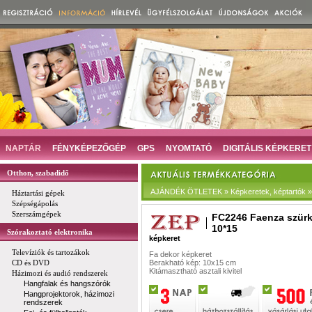
NAPTÁR
FÉNYKÉPEZŐGÉP
GPS
NYOMTATÓ
DIGITÁLIS KÉPKERET
Otthon, szabadidő
AJÁNDÉK ÖTLETEK » Képkeretek, képtartók » D
Háztartási gépek
Szépségápolás
Szerszámgépek
FC2246 Faenza szür
10*15
Szórakoztató elektronika
képkeret
Televíziók és tartozákok
Fa dekor képkeret
CD és DVD
Berakható kép: 10x15 cm
Kitámasztható asztali kivitel
Házimozi és audió rendszerek
Hangfalak és hangszórók
Hangprojektorok, házimozi
rendszerek