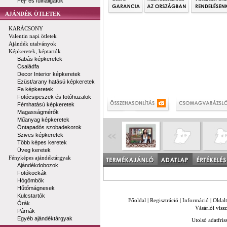
Fej- és fülhallgatók
AJÁNDÉK ÖTLETEK
KARÁCSONY
Valentin napi ötletek
Ajándék utalványok
Képkeretek, képtartók
Babás képkeretek
Családfa
Decor Interior képkeretek
Ezüst/arany hatású képkeretek
Fa képkeretek
Fotócsipeszek és fotóhuzalok
Fémhatású képkeretek
Magasságmérők
Műanyag képkeretek
Öntapadós szobadekorok
Szives képkeretek
Több képes keretek
Üveg keretek
Fényképes ajándéktárgyak
Ajándékdobozok
Fotókockák
Hógömbök
Hűtőmágnesek
Kulcstartók
Főoldal
|
Regisztráció
|
Információ
|
Oldal
Órák
Vásárlói vissz
Párnák
Egyéb ajándéktárgyak
Utolsó adatfris