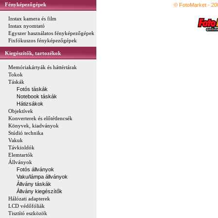
Fényképezőgépek
© FotoMarket - 2
Instax kamera és film
Instax nyomtató
Egyszer használatos fényképezőgépek
Fixfókuszos fényképezőgépek
Kiegészítők, tartozékok
Memóriakártyák és háttértárak
Tokok
Táskák
Fotós táskák
Notebook táskák
Hátizsákok
Objektívek
Konverterek és előtétlencsék
Könyvek, kiadványok
Stúdió technika
Vakuk
Távkioldók
Elemtartók
Állványok
Fotós állványok
Vaku/lámpa állványok
Állvány táskák
Állvány kiegészítők
Hálózati adapterek
LCD védőfóliák
Tisztító eszközök