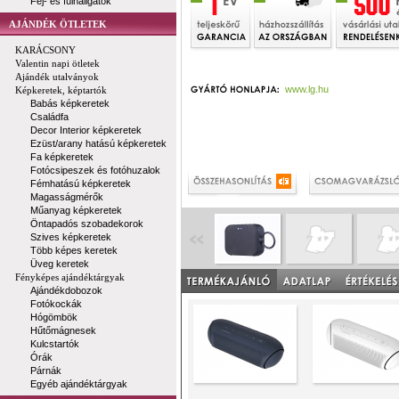
Fej- és fülhallgatók
AJÁNDÉK ÖTLETEK
KARÁCSONY
Valentin napi ötletek
Ajándék utalványok
www.lg.hu
Képkeretek, képtartók
Babás képkeretek
Családfa
Decor Interior képkeretek
Ezüst/arany hatású képkeretek
Fa képkeretek
Fotócsipeszek és fotóhuzalok
Fémhatású képkeretek
Magasságmérők
Műanyag képkeretek
Öntapadós szobadekorok
Szives képkeretek
Több képes keretek
Üveg keretek
Fényképes ajándéktárgyak
Ajándékdobozok
Fotókockák
Hógömbök
Hűtőmágnesek
Kulcstartók
Órák
Párnák
Egyéb ajándéktárgyak