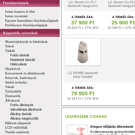
LG Xboom Go PL7
LG Xboom Go PL
Fényképezőgépek
bluetooth hangszóró
bluetooth hangszó
Instax kamera és film
Instax nyomtató
Egyszer használatos fényképezőgépek
37 900 Ft
25 900 Ft
Fixfókuszos fényképezőgépek
29 843 Ft + 27% ÁFA
20 394 Ft + 27% 
Kiegészítők, tartozékok
Memóriakártyák és háttértárak
Tokok
Táskák
Fotós táskák
Notebook táskák
Hátizsákok
Objektívek
LG RP4BE bluetooth
Konverterek és előtétlencsék
party hangfal
Könyvek, kiadványok
Stúdió technika
Vakuk
Távkioldók
79 900 Ft
Elemtartók
62 913 Ft + 27% ÁFA
Állványok
Fotós állványok
Vaku/lámpa állványok
Állvány táskák
Állvány kiegészítők
Hálózati adapterek
Oregon időjárás-állomások
LCD védőfóliák
A változatosság gyönyörködtet,
Tisztító eszközök