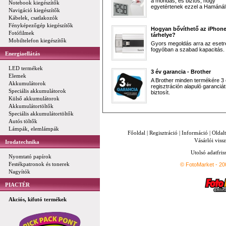
a mondás, és biztos, hogy
Notebook kiegészítők
egyetértenek ezzel a Hamánál 
Navigáció kiegészítők
Kábelek, csatlakozók
Fényképezőgép kiegészítők
Hogyan bővíthető az iPhon
Fotófilmek
tárhelye?
Mobiltelefon kiegészítők
Gyors megoldás arra az esetr
fogyóban a szabad kapacitás.
Energiaellátás
LED termékek
3 év garancia - Brother
Elemek
A Brother minden termékére 3
Akkumulátorok
regisztráción alapuló garanciát
Speciális akkumulátorok
biztosít.
Külső akkumulátorok
Akkumulátortöltők
Speciális akkumulátortöltők
Autós töltők
Lámpák, elemlámpák
Főoldal
|
Regisztráció
|
Információ
|
Oldal
Vásárlói vissz
Irodatechnika
Utolsó adatfris
Nyomtató papírok
Festékpatronok és tonerek
© FotoMarket - 2
Nagyítók
PIACTÉR
Akciós, kifutó termékek