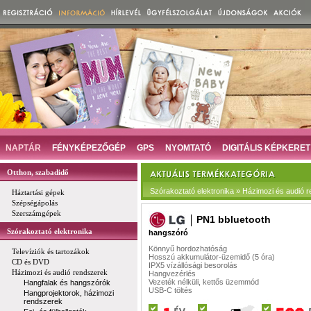
NAPTÁR
FÉNYKÉPEZŐGÉP
GPS
NYOMTATÓ
DIGITÁLIS KÉPKERET
Otthon, szabadidő
Szórakoztató elektronika » Házimozi és audió
Háztartási gépek
Szépségápolás
Szerszámgépek
PN1 bbluetooth
Szórakoztató elektronika
hangszóró
Könnyű hordozhatóság
Televíziók és tartozákok
Hosszú akkumulátor-üzemidő (5 óra)
CD és DVD
IPX5 vízállósági besorolás
Házimozi és audió rendszerek
Hangvezérlés
Vezeték nélküli, kettős üzemmód
Hangfalak és hangszórók
USB-C töltés
Hangprojektorok, házimozi
rendszerek