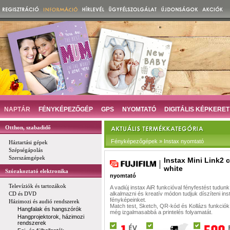
NAPTÁR
FÉNYKÉPEZŐGÉP
GPS
NYOMTATÓ
DIGITÁLIS KÉPKERET
Otthon, szabadidő
Fényképezőgépek » Instax nyomtató
Háztartási gépek
Szépségápolás
Szerszámgépek
Instax Mini Link2 c
white
Szórakoztató elektronika
nyomtató
Televíziók és tartozákok
A vadiúj instax AiR funkcióval fényfestést tudunk
CD és DVD
alkalmazni és kreatív módon tudjuk díszíteni ins
fényképeinket.
Házimozi és audió rendszerek
Match test, Sketch, QR-kód és Kollázs funkciók
Hangfalak és hangszórók
még izgalmasabbá a printelés folyamatát.
Hangprojektorok, házimozi
rendszerek