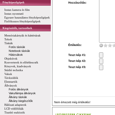
Fényképezőgépek
Hozzászólás:
Instax kamera és film
Instax nyomtató
Egyszer használatos fényképezőgépek
Fixfókuszos fényképezőgépek
Kiegészítők, tartozékok
Memóriakártyák és háttértárak
Tokok
Táskák
Értékelés:
Fotós táskák
Notebook táskák
Hátizsákok
Teszt kép #1:
Objektívek
Teszt kép #2:
Konverterek és előtétlencsék
Könyvek, kiadványok
Teszt kép #3:
Stúdió technika
Vakuk
Távkioldók
Elemtartók
Állványok
Fotós állványok
Vaku/lámpa állványok
Állvány táskák
Állvány kiegészítők
Nem érkezett még értékelés!
Hálózati adapterek
LCD védőfóliák
Tisztító eszközök