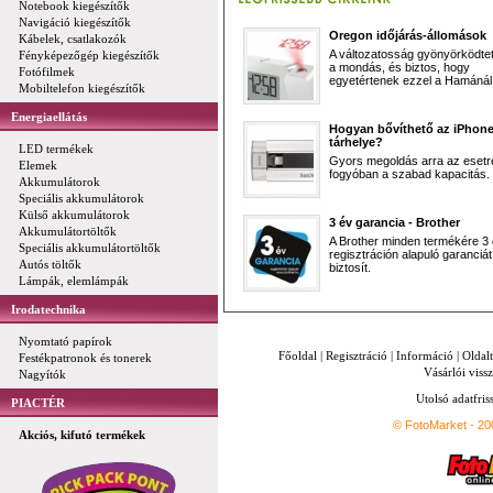
Notebook kiegészítők
Navigáció kiegészítők
Oregon időjárás-állomások
Kábelek, csatlakozók
A változatosság gyönyörködtet,
Fényképezőgép kiegészítők
a mondás, és biztos, hogy
Fotófilmek
egyetértenek ezzel a Hamánál 
Mobiltelefon kiegészítők
Energiaellátás
Hogyan bővíthető az iPhon
tárhelye?
LED termékek
Gyors megoldás arra az esetr
Elemek
fogyóban a szabad kapacitás.
Akkumulátorok
Speciális akkumulátorok
Külső akkumulátorok
3 év garancia - Brother
Akkumulátortöltők
A Brother minden termékére 3
Speciális akkumulátortöltők
regisztráción alapuló garanciát
Autós töltők
biztosít.
Lámpák, elemlámpák
Irodatechnika
Nyomtató papírok
Főoldal
|
Regisztráció
|
Információ
|
Oldal
Festékpatronok és tonerek
Vásárlói vissz
Nagyítók
Utolsó adatfris
PIACTÉR
© FotoMarket - 2
Akciós, kifutó termékek