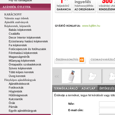
Fej- és fülhallgatók
AJÁNDÉK ÖTLETEK
KARÁCSONY
Valentin napi ötletek
Ajándék utalványok
www.fujifilm.hu
Képkeretek, képtartók
Babás képkeretek
Családfa
Decor Interior képkeretek
Ezüst/arany hatású képkeretek
Fa képkeretek
Fotócsipeszek és fotóhuzalok
Fémhatású képkeretek
Magasságmérők
Műanyag képkeretek
Öntapadós szobadekorok
Szives képkeretek
Több képes keretek
Üveg keretek
Fényképes ajándéktárgyak
Ajándékdobozok
Fotókockák
Hógömbök
Hűtőmágnesek
Értékelje a terméket, tegye fel kérdését vagy tölt
Kulcstartók
Órák
Név:
Párnák
E-mail cím:
Egyéb ajándéktárgyak