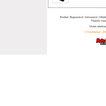
Főoldal
|
Regisztráció
|
Információ
|
Oldal
Vásárlói vissz
Utolsó adatfris
© FotoMarket - 2