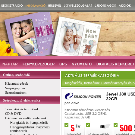
NAPTÁR
FÉNYKÉPEZŐGÉP
GPS
NYOMTATÓ
DIGITÁLIS KÉPKERET
Otthon, szabadidő
Kiegészítők, tartozékok » Memóriakártyák és h
Háztartási gépek
Szépségápolás
Szerszámgépek
Jewel J80 USB
32GB
Szórakoztató elektronika
pen drive
Televíziók és tartozákok
Kifinomult fémházas kivitelezés
CD és DVD
Csatlakozás: USB 3.2 GEN1
Kapacitás: 32 GB
Házimozi és audió rendszerek
Hangfalak és hangszórók
Hangprojektorok, házimozi
rendszerek