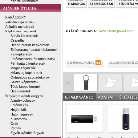
Fej- és fülhallgatók
AJÁNDÉK ÖTLETEK
KARÁCSONY
Valentin napi ötletek
Ajándék utalványok
www.silicon-power.com
Képkeretek, képtartók
Babás képkeretek
Családfa
Decor Interior képkeretek
Ezüst/arany hatású képkeretek
Fa képkeretek
Fotócsipeszek és fotóhuzalok
Fémhatású képkeretek
Magasságmérők
Műanyag képkeretek
Öntapadós szobadekorok
Szives képkeretek
Több képes keretek
Üveg keretek
Fényképes ajándéktárgyak
Ajándékdobozok
Fotókockák
Hógömbök
Hűtőmágnesek
Kulcstartók
Órák
Párnák
Egyéb ajándéktárgyak