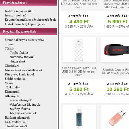
Silicon Power Blaze B05
Silicon Power Pow
Fényképezőgépek
USB 3.2 32GB fekete pen
Marvel M02 USB 3
drive
64GB kék pen dri
Instax kamera és film
Instax nyomtató
Egyszer használatos fényképezőgépek
4 490 Ft
5 690 Ft
Fixfókuszos fényképezőgépek
3 535 Ft + 27% ÁFA
4 480 Ft + 27% Á
Kiegészítők, tartozékok
Memóriakártyák és háttértárak
Tokok
Táskák
Fotós táskák
Notebook táskák
Hátizsákok
Objektívek
Silicon Power Blaze B03
Sandisk Cruzer Bl
Konverterek és előtétlencsék
USB 3.2 64GB fehér pen
64GB fekete pen dr
Könyvek, kiadványok
drive
Stúdió technika
Vakuk
Távkioldók
5 190 Ft
10 390 Ft
Elemtartók
4 087 Ft + 27% ÁFA
8 181 Ft + 27% Á
Állványok
Fotós állványok
Vaku/lámpa állványok
Állvány táskák
Állvány kiegészítők
Hálózati adapterek
LCD védőfóliák
Tisztító eszközök