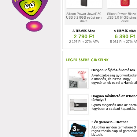
Silicon Power JewelJ80
Silicon Power Blaze
USB 3.2 8GB ezüst pen
USB 3.0 64GB piros
drive
drive
2 790 Ft
6 390 Ft
2 197 Ft + 27% ÁFA
5 031 Ft + 27% Á
Oregon időjárás-állomások
A változatosság gyönyörködtet,
a mondás, és biztos, hogy
egyetértenek ezzel a Hamánál 
Hogyan bővíthető az iPhon
tárhelye?
Gyors megoldás arra az esetr
fogyóban a szabad kapacitás.
3 év garancia - Brother
A Brother minden termékére 3
regisztráción alapuló garanciát
biztosít.