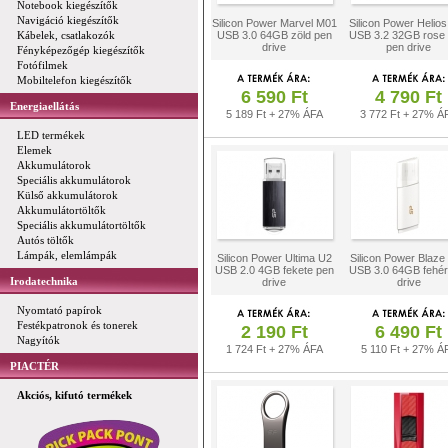
Notebook kiegészítők
Navigáció kiegészítők
Silicon Power Marvel M01
Silicon Power Helio
Kábelek, csatlakozók
USB 3.0 64GB zöld pen
USB 3.2 32GB rose 
drive
pen drive
Fényképezőgép kiegészítők
Fotófilmek
Mobiltelefon kiegészítők
6 590 Ft
4 790 Ft
Energiaellátás
5 189 Ft + 27% ÁFA
3 772 Ft + 27% Á
LED termékek
Elemek
Akkumulátorok
Speciális akkumulátorok
Külső akkumulátorok
Akkumulátortöltők
Speciális akkumulátortöltők
Autós töltők
Lámpák, elemlámpák
Silicon Power Ultima U2
Silicon Power Blaze
USB 2.0 4GB fekete pen
USB 3.0 64GB fehér
Irodatechnika
drive
drive
Nyomtató papírok
Festékpatronok és tonerek
2 190 Ft
6 490 Ft
Nagyítók
1 724 Ft + 27% ÁFA
5 110 Ft + 27% Á
PIACTÉR
Akciós, kifutó termékek