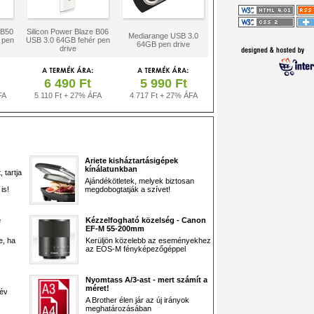
 B50
Silicon Power Blaze B06
Mediarange USB 3.0
 pen
USB 3.0 64GB fehér pen
64GB pen drive
drive
6 490 Ft
5 990 Ft
FA
5 110 Ft + 27% ÁFA
4 717 Ft + 27% ÁFA
Ariete kisháztartásigépek
kínálatunkban
 tartja
Ajándékötletek, melyek biztosan
is!
megdobogtatják a szívet!
e
Kézzelfogható közelség - Canon
EF-M 55-200mm
e, ha
Kerüljön közelebb az eseményekhez
az EOS-M fényképezőgéppel
Nyomtass A/3-ast - mert számít a
méret!
 év
A Brother élen jár az új irányok
meghatározásában