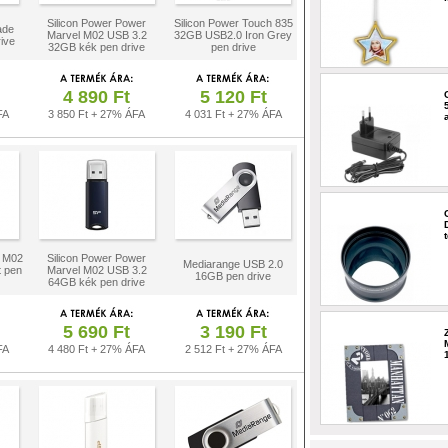
Silicon Power Power
Silicon Power Touch 835
ade
Marvel M02 USB 3.2
32GB USB2.0 Iron Grey
ive
32GB kék pen drive
pen drive
4 890 Ft
5 120 Ft
FA
3 850 Ft + 27% ÁFA
4 031 Ft + 27% ÁFA
l M02
Silicon Power Power
Mediarange USB 2.0
 pen
Marvel M02 USB 3.2
16GB pen drive
64GB kék pen drive
5 690 Ft
3 190 Ft
FA
4 480 Ft + 27% ÁFA
2 512 Ft + 27% ÁFA