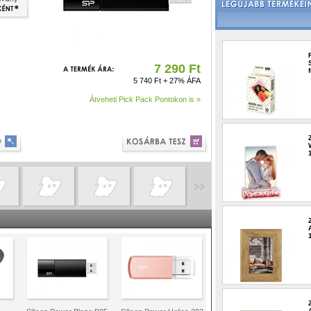
7 290 Ft
5 740 Ft + 27% ÁFA
Átveheti Pick Pack Pontokon is »