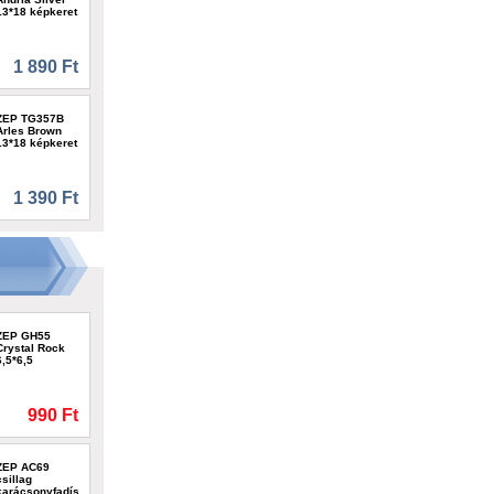
13*18 képkeret
1 890 Ft
ZEP TG357B
Arles Brown
13*18 képkeret
1 390 Ft
ZEP GH55
Crystal Rock
6,5*6,5
990 Ft
ZEP AC69
csillag
karácsonyfadísz