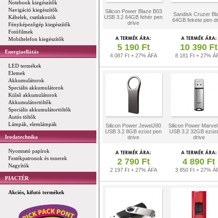
Notebook kiegészítők
Navigáció kiegészítők
Silicon Power Blaze B03
Sandisk Cruzer Bl
Kábelek, csatlakozók
USB 3.2 64GB fehér pen
64GB fekete pen dr
drive
Fényképezőgép kiegészítők
Fotófilmek
Mobiltelefon kiegészítők
5 190 Ft
10 390 Ft
Energiaellátás
4 087 Ft + 27% ÁFA
8 181 Ft + 27% Á
LED termékek
Elemek
Akkumulátorok
Speciális akkumulátorok
Külső akkumulátorok
Akkumulátortöltők
Speciális akkumulátortöltők
Autós töltők
Lámpák, elemlámpák
Silicon Power JewelJ80
Silicon Power Marve
USB 3.2 8GB ezüst pen
USB 3.2 32GB ezüst
Irodatechnika
drive
drive
Nyomtató papírok
Festékpatronok és tonerek
2 790 Ft
4 890 Ft
Nagyítók
2 197 Ft + 27% ÁFA
3 850 Ft + 27% Á
PIACTÉR
Akciós, kifutó termékek