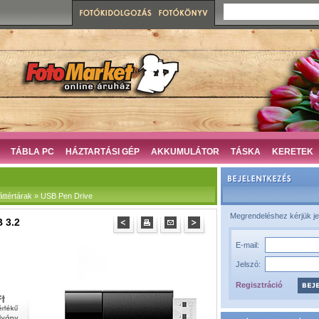
TÁBLA PC
HÁZTARTÁSI GÉP
AKKUMULÁTOR
TÁSKA
KERETEK
áttértárak » USB Pen Drive
Megrendeléshez kérjük je
 3.2
E-mail:
Jelszó:
Regisztráció