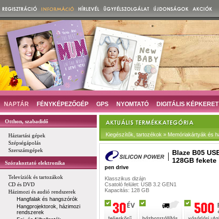
NAPTÁR
FÉNYKÉPEZŐGÉP
GPS
NYOMTATÓ
DIGITÁLIS KÉPKERET
Otthon, szabadidő
Kiegészítők, tartozékok » Memóriakártyák és h
Háztartási gépek
Szépségápolás
Szerszámgépek
Blaze B05 USB
128GB fekete
Szórakoztató elektronika
pen drive
Televíziók és tartozákok
Klasszikus dizájn
CD és DVD
Csatoló felület: USB 3.2 GEN1
Kapacitás: 128 GB
Házimozi és audió rendszerek
Hangfalak és hangszórók
Hangprojektorok, házimozi
rendszerek