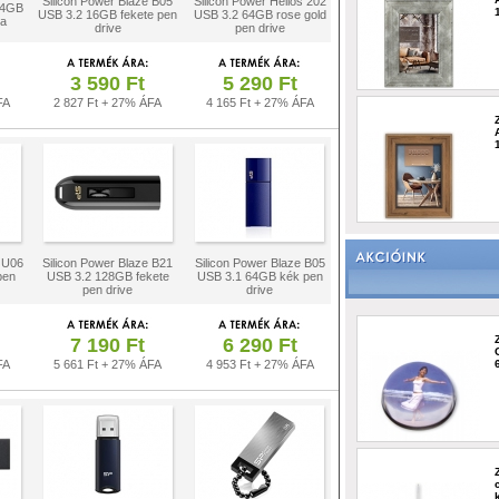
Silicon Power Blaze B05
Silicon Power Helios 202
 64GB
USB 3.2 16GB fekete pen
USB 3.2 64GB rose gold
ya
drive
pen drive
3 590 Ft
5 290 Ft
FA
2 827 Ft + 27% ÁFA
4 165 Ft + 27% ÁFA
a U06
Silicon Power Blaze B21
Silicon Power Blaze B05
pen
USB 3.2 128GB fekete
USB 3.1 64GB kék pen
pen drive
drive
7 190 Ft
6 290 Ft
FA
5 661 Ft + 27% ÁFA
4 953 Ft + 27% ÁFA