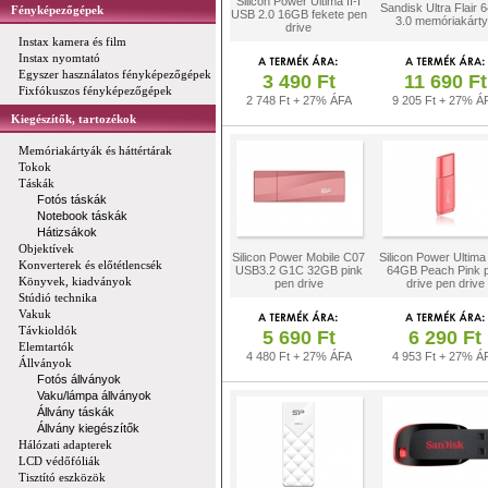
Silicon Power Ultima II-I
Sandisk Ultra Flair
Fényképezőgépek
USB 2.0 16GB fekete pen
3.0 memóriakárt
drive
Instax kamera és film
Instax nyomtató
Egyszer használatos fényképezőgépek
3 490 Ft
11 690 Ft
Fixfókuszos fényképezőgépek
2 748 Ft + 27% ÁFA
9 205 Ft + 27% Á
Kiegészítők, tartozékok
Memóriakártyák és háttértárak
Tokok
Táskák
Fotós táskák
Notebook táskák
Hátizsákok
Objektívek
Silicon Power Mobile C07
Silicon Power Ultim
Konverterek és előtétlencsék
USB3.2 G1C 32GB pink
64GB Peach Pink 
Könyvek, kiadványok
pen drive
drive pen drive
Stúdió technika
Vakuk
Távkioldók
5 690 Ft
6 290 Ft
Elemtartók
4 480 Ft + 27% ÁFA
4 953 Ft + 27% Á
Állványok
Fotós állványok
Vaku/lámpa állványok
Állvány táskák
Állvány kiegészítők
Hálózati adapterek
LCD védőfóliák
Tisztító eszközök