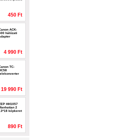
450 Ft
Canon ACK-
500 hálózati
adapter
4 990 Ft
Canon TC-
DC58
telekonverter
19 990 Ft
ZEP HH1057
Manhattan 2
13*18 képkeret
890 Ft