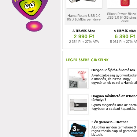
Silicon Power Blaze
Hama Rotate USB 2.0
USB 3.0 64GB piros
8GB 10MB/s pen drive
drive
2 990 Ft
6 390 Ft
2 354 Ft + 27% ÁFA
5 031 Ft + 27% Á
Oregon időjárás-állomások
A változatosság gyönyörködtet,
a mondás, és biztos, hogy
egyetértenek ezzel a Hamánál 
Hogyan bővíthető az iPhon
tárhelye?
Gyors megoldás arra az esetr
fogyóban a szabad kapacitás.
3 év garancia - Brother
A Brother minden termékére 3
regisztráción alapuló garanciát
biztosít.