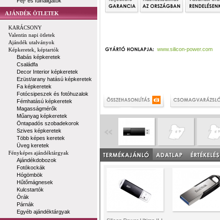
Fej- és fülhallgatók
AJÁNDÉK ÖTLETEK
KARÁCSONY
Valentin napi ötletek
Ajándék utalványok
www.silicon-power.com
Képkeretek, képtartók
Babás képkeretek
Családfa
Decor Interior képkeretek
Ezüst/arany hatású képkeretek
Fa képkeretek
Fotócsipeszek és fotóhuzalok
Fémhatású képkeretek
Magasságmérők
Műanyag képkeretek
Öntapadós szobadekorok
Szives képkeretek
Több képes keretek
Üveg keretek
Fényképes ajándéktárgyak
Ajándékdobozok
Fotókockák
Hógömbök
Hűtőmágnesek
Kulcstartók
Órák
Párnák
Egyéb ajándéktárgyak