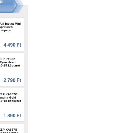
Fuji Instax Mini
Sprinkles
fotópapír
4 490 Ft
ZEP PY382
Wynn Heart
10*15 képtartó
2 790 Ft
ZEP KA857G
Andria Gold
13*18 képkeret
1 890 Ft
ZEP KA657S
Andria Silver