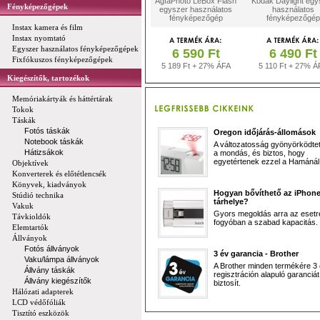
AgfaPhoto LeBox Flash
Kodak Daylight egy
Fényképezőgépek
egyszer használatos
használatos
fényképezőgép
fényképezőgép
Instax kamera és film
Instax nyomtató
Egyszer használatos fényképezőgépek
6 590 Ft
6 490 Ft
Fixfókuszos fényképezőgépek
5 189 Ft + 27% ÁFA
5 110 Ft + 27% Á
Kiegészítők, tartozékok
Memóriakártyák és háttértárak
Tokok
Táskák
Fotós táskák
Oregon időjárás-állomások
Notebook táskák
A változatosság gyönyörködtet,
Hátizsákok
a mondás, és biztos, hogy
egyetértenek ezzel a Hamánál 
Objektívek
Konverterek és előtétlencsék
Könyvek, kiadványok
Hogyan bővíthető az iPhon
Stúdió technika
tárhelye?
Vakuk
Gyors megoldás arra az esetr
Távkioldók
fogyóban a szabad kapacitás.
Elemtartók
Állványok
Fotós állványok
3 év garancia - Brother
Vaku/lámpa állványok
A Brother minden termékére 3
Állvány táskák
regisztráción alapuló garanciát
Állvány kiegészítők
biztosít.
Hálózati adapterek
LCD védőfóliák
Tisztító eszközök