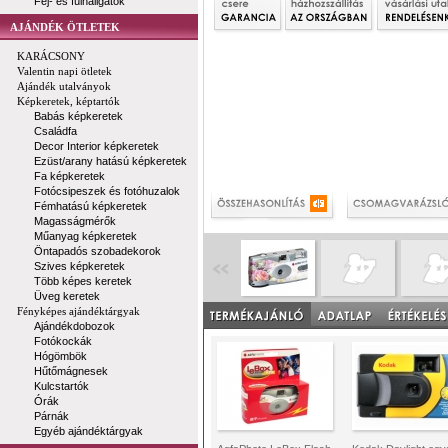
Fej- és fülhallgatók
AJÁNDÉK ÖTLETEK
KARÁCSONY
Valentin napi ötletek
Ajándék utalványok
Képkeretek, képtartók
Babás képkeretek
Családfa
Decor Interior képkeretek
Ezüst/arany hatású képkeretek
Fa képkeretek
Fotócsipeszek és fotóhuzalok
Fémhatású képkeretek
Magasságmérők
Műanyag képkeretek
Öntapadós szobadekorok
Szives képkeretek
Több képes keretek
Üveg keretek
Fényképes ajándéktárgyak
Ajándékdobozok
Fotókockák
Hógömbök
Hűtőmágnesek
Kulcstartók
Órák
Párnák
Egyéb ajándéktárgyak