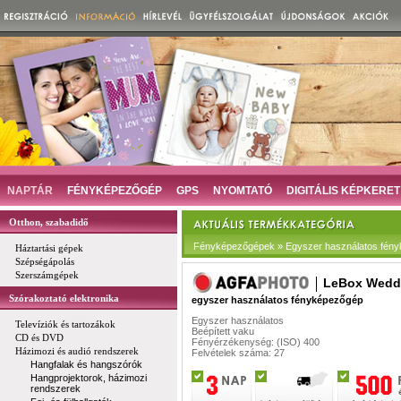
NAPTÁR
FÉNYKÉPEZŐGÉP
GPS
NYOMTATÓ
DIGITÁLIS KÉPKERET
Otthon, szabadidő
Fényképezőgépek » Egyszer használatos fén
Háztartási gépek
Szépségápolás
Szerszámgépek
LeBox Wedd
Szórakoztató elektronika
egyszer használatos fényképezőgép
Egyszer használatos
Televíziók és tartozákok
Beépített vaku
CD és DVD
Fényérzékenység: (ISO) 400
Házimozi és audió rendszerek
Felvételek száma: 27
Hangfalak és hangszórók
Hangprojektorok, házimozi
rendszerek