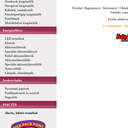
Notebook kiegészítők
Navigáció kiegészítők
Főoldal
|
Regisztráció
|
Információ
|
Oldal
Kábelek, csatlakozók
Vásárlói vissz
Fényképezőgép kiegészítők
Fotófilmek
Utolsó adatfris
Mobiltelefon kiegészítők
© FotoMarket - 2
Energiaellátás
LED termékek
Elemek
Akkumulátorok
Speciális akkumulátorok
Külső akkumulátorok
Akkumulátortöltők
Speciális akkumulátortöltők
Autós töltők
Lámpák, elemlámpák
Irodatechnika
Nyomtató papírok
Festékpatronok és tonerek
Nagyítók
PIACTÉR
Akciós, kifutó termékek