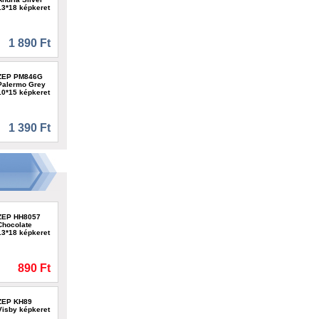
13*18 képkeret
1 890 Ft
ZEP PM846G
Palermo Grey
10*15 képkeret
1 390 Ft
ZEP HH8057
Chocolate
13*18 képkeret
890 Ft
ZEP KH89
Visby képkeret