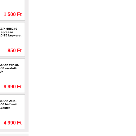
1 500 Ft
ZEP HH8246
Espresso
10*15 képkeret
850 Ft
Canon WP-DC
500 vízalatti
tok
9 990 Ft
Canon ACK-
500 hálózati
adapter
4 990 Ft