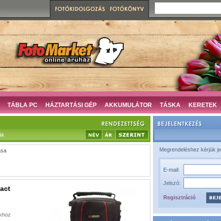
TÁBLA PC
HÁZTARTÁSI GÉP
AKKUMULÁTOR
TÁSKA
KERETEK
ák
Megrendeléshez kérjük je
ása
E-mail:
Jelszó:
act
Regisztráció
ákhoz