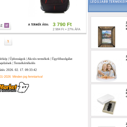
3 790 Ft
2 984 Ft + 27% ÁFA
térkép
|
Újdonságok
|
Akciós termékek
|
Ügyfélszolgálat
ajelzések
|
Termékértékelés
sítés: 2026. 02. 17. 09:33:42
001-2026
Minden jog fenntartva!