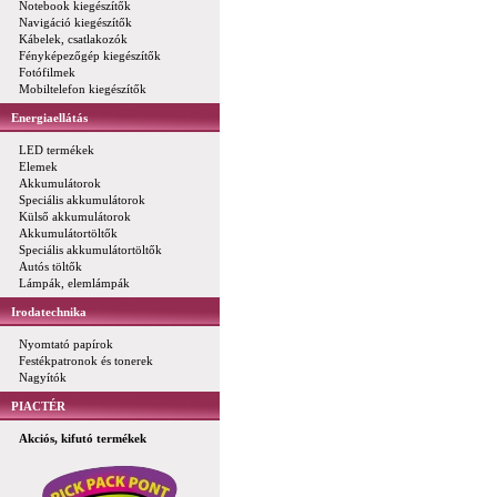
Notebook kiegészítők
Navigáció kiegészítők
Kábelek, csatlakozók
Fényképezőgép kiegészítők
Fotófilmek
Mobiltelefon kiegészítők
Energiaellátás
LED termékek
Elemek
Akkumulátorok
Speciális akkumulátorok
Külső akkumulátorok
Akkumulátortöltők
Speciális akkumulátortöltők
Autós töltők
Lámpák, elemlámpák
Irodatechnika
Nyomtató papírok
Festékpatronok és tonerek
Nagyítók
PIACTÉR
Akciós, kifutó termékek