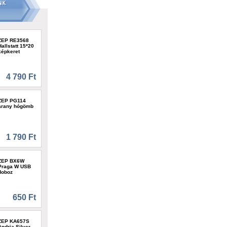
ZEP RE3568
Hallstatt 15*20
képkeret
4 790 Ft
ZEP PG114
arany hógömb
1 790 Ft
ZEP BX6W
Praga W USB
doboz
650 Ft
ZEP KA657S
Andria Silver