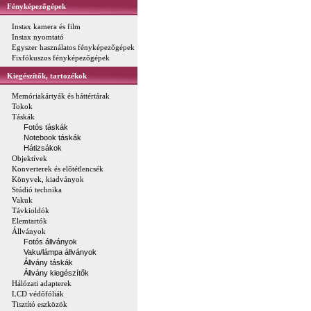
Fényképezőgépek
Instax kamera és film
Instax nyomtató
Egyszer használatos fényképezőgépek
Fixfókuszos fényképezőgépek
Kiegészítők, tartozékok
Memóriakártyák és háttértárak
Tokok
Táskák
Fotós táskák
Notebook táskák
Hátizsákok
Objektívek
Konverterek és előtétlencsék
Könyvek, kiadványok
Stúdió technika
Vakuk
Távkioldók
Elemtartók
Állványok
Fotós állványok
Vaku/lámpa állványok
Állvány táskák
Állvány kiegészítők
Hálózati adapterek
LCD védőfóliák
Tisztító eszközök