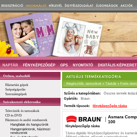
NAPTÁR
FÉNYKÉPEZŐGÉP
GPS
NYOMTATÓ
DIGITÁLIS KÉPKERET
Otthon, szabadidő
Kiegészítők, tartozékok » Táskák » Fotós tásk
Háztartási gépek
Szépségápolás
Szűrés a kategóriában:
Összes termék listáz
Szerszámgépek
Gyártók:
Braun.
Szórakoztató elektronika
Termék típusok:
fényképezőgép táska
Televíziók és tartozákok
CD és DVD
Asmara Comp
Házimozi és audió rendszerek
100
Hangfalak és hangszórók
fényképezőgép táska
Hangprojektorok, házimozi
rendszerek
Táska digitális fényképezőgépekhez és kamer
Állítható vállpánt, előzseb a tartozékoknak