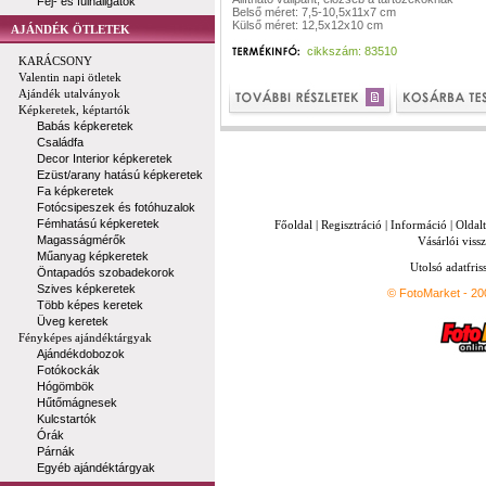
Fej- és fülhallgatók
Belső méret: 7,5-10,5x11x7 cm
Külső méret: 12,5x12x10 cm
AJÁNDÉK ÖTLETEK
cikkszám: 83510
KARÁCSONY
Valentin napi ötletek
Ajándék utalványok
Képkeretek, képtartók
Babás képkeretek
Családfa
Decor Interior képkeretek
Ezüst/arany hatású képkeretek
Fa képkeretek
Fotócsipeszek és fotóhuzalok
Fémhatású képkeretek
Főoldal
|
Regisztráció
|
Információ
|
Oldal
Magasságmérők
Vásárlói vissz
Műanyag képkeretek
Utolsó adatfris
Öntapadós szobadekorok
Szives képkeretek
© FotoMarket - 2
Több képes keretek
Üveg keretek
Fényképes ajándéktárgyak
Ajándékdobozok
Fotókockák
Hógömbök
Hűtőmágnesek
Kulcstartók
Órák
Párnák
Egyéb ajándéktárgyak