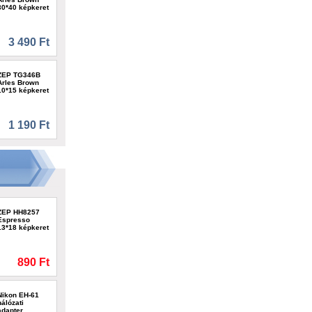
30*40 képkeret
3 490 Ft
ZEP TG346B
Arles Brown
10*15 képkeret
1 190 Ft
ZEP HH8257
Espresso
13*18 képkeret
890 Ft
Nikon EH-61
hálózati
adapter