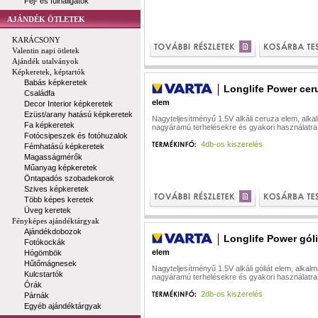
Fej- és fülhallgatók
AJÁNDÉK ÖTLETEK
KARÁCSONY
Valentin napi ötletek
Ajándék utalványok
Képkeretek, képtartók
Babás képkeretek
Longlife Power cer
Családfa
elem
Decor Interior képkeretek
Ezüst/arany hatású képkeretek
Nagyteljesítményű 1.5V alkáli ceruza elem, alk
Fa képkeretek
nagyáramú terhelésekre és gyakori használatra
Fotócsipeszek és fotóhuzalok
4db-os kiszerelés
Fémhatású képkeretek
Magasságmérők
Műanyag képkeretek
Öntapadós szobadekorok
Szives képkeretek
Több képes keretek
Üveg keretek
Fényképes ajándéktárgyak
Ajándékdobozok
Longlife Power góli
Fotókockák
elem
Hógömbök
Hűtőmágnesek
Nagyteljesítményű 1.5V alkáli góliát elem, alkal
Kulcstartók
nagyáramú terhelésekre és gyakori használatra
Órák
2db-os kiszerelés
Párnák
Egyéb ajándéktárgyak