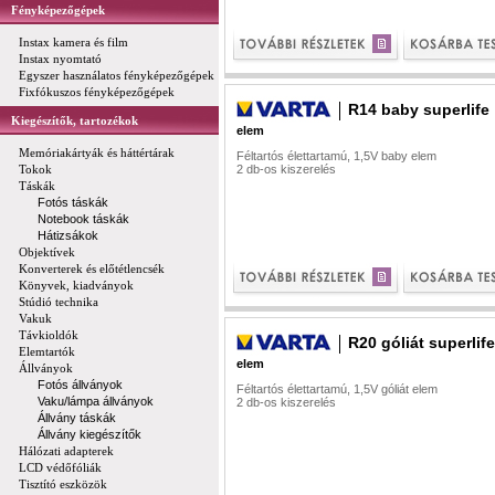
Fényképezőgépek
Instax kamera és film
Instax nyomtató
Egyszer használatos fényképezőgépek
Fixfókuszos fényképezőgépek
R14 baby superlife
Kiegészítők, tartozékok
elem
Memóriakártyák és háttértárak
Féltartós élettartamú, 1,5V baby elem
Tokok
2 db-os kiszerelés
Táskák
Fotós táskák
Notebook táskák
Hátizsákok
Objektívek
Konverterek és előtétlencsék
Könyvek, kiadványok
Stúdió technika
Vakuk
Távkioldók
R20 góliát superlife
Elemtartók
elem
Állványok
Fotós állványok
Féltartós élettartamú, 1,5V góliát elem
Vaku/lámpa állványok
2 db-os kiszerelés
Állvány táskák
Állvány kiegészítők
Hálózati adapterek
LCD védőfóliák
Tisztító eszközök