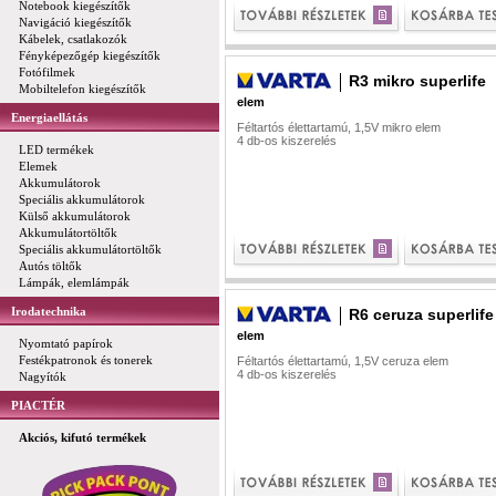
Notebook kiegészítők
Navigáció kiegészítők
Kábelek, csatlakozók
Fényképezőgép kiegészítők
Fotófilmek
R3 mikro superlife
Mobiltelefon kiegészítők
elem
Energiaellátás
Féltartós élettartamú, 1,5V mikro elem
4 db-os kiszerelés
LED termékek
Elemek
Akkumulátorok
Speciális akkumulátorok
Külső akkumulátorok
Akkumulátortöltők
Speciális akkumulátortöltők
Autós töltők
Lámpák, elemlámpák
Irodatechnika
R6 ceruza superlife
elem
Nyomtató papírok
Festékpatronok és tonerek
Féltartós élettartamú, 1,5V ceruza elem
4 db-os kiszerelés
Nagyítók
PIACTÉR
Akciós, kifutó termékek