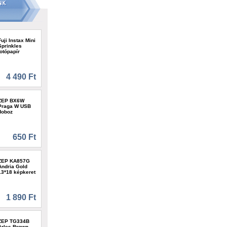
Fuji Instax Mini
Sprinkles
fotópapír
4 490 Ft
ZEP BX6W
Praga W USB
doboz
650 Ft
ZEP KA857G
Andria Gold
13*18 képkeret
1 890 Ft
ZEP TG334B
Arles Brown