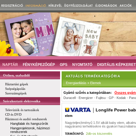
NAPTÁR
FÉNYKÉPEZŐGÉP
GPS
NYOMTATÓ
DIGITÁLIS KÉPKERET
Otthon, szabadidő
Energiaellátás » Elemek
Háztartási gépek
Szépségápolás
Gyártó szűrés a kategóriában:
Összes gyárt
Szerszámgépek
Duracell
-
Energizer
-
Fujitsu
-
GP
-
Kodak
-
Pana
Szórakoztató elektronika
Longlife Power ba
Televíziók és tartozákok
CD és DVD
elem
Házimozi és audió rendszerek
Nagyteljesítményű 1.5V alkáli baby elem, alkal
Hangfalak és hangszórók
nagyáramú terhelésekre és gyakori használatra
Hangprojektorok, házimozi
rendszerek
2db-os kiszerelés