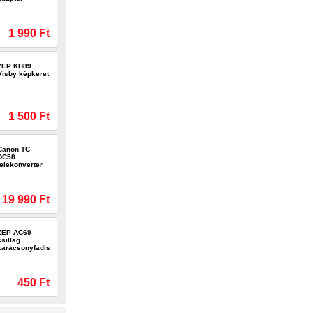
1 990 Ft
ZEP KH89
Visby képkeret
1 500 Ft
Canon TC-
DC58
telekonverter
19 990 Ft
ZEP AC69
csillag
karácsonyfadísz
450 Ft