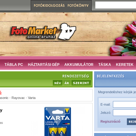
TÁBLA PC
HÁZTARTÁSI GÉP
AKKUMULÁTOR
TÁSKA
KERETEK
Megrendeléshez kérjük je
ó
sonic
-
Rayovac
-
Varta
E-mail:
by
Jelszó:
Regisztráció
mas