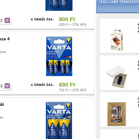
800 Ft
630 Ft + 27% ÁFA
uza 4
almas
890 Ft
701 Ft + 27% ÁFA
át
mas