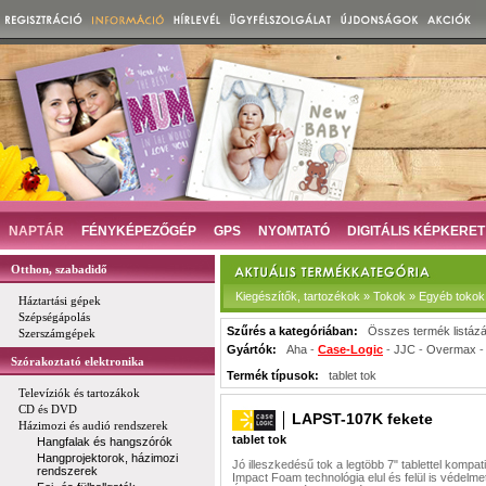
NAPTÁR
FÉNYKÉPEZŐGÉP
GPS
NYOMTATÓ
DIGITÁLIS KÉPKERET
Otthon, szabadidő
Kiegészítők, tartozékok » Tokok » Egyéb tokok
Háztartási gépek
Szépségápolás
Szűrés a kategóriában:
Összes termék listáz
Szerszámgépek
Gyártók:
Aha
-
Case-Logic
-
JJC
-
Overmax
Szórakoztató elektronika
Termék típusok:
tablet tok
Televíziók és tartozákok
CD és DVD
LAPST-107K fekete
Házimozi és audió rendszerek
tablet tok
Hangfalak és hangszórók
Hangprojektorok, házimozi
Jó illeszkedésű tok a legtöbb 7" tablettel kompatib
rendszerek
Impact Foam technológia elul és felül is védelmet