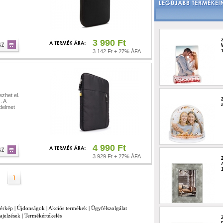
3 990 Ft
3 142 Ft + 27% ÁFA
ezhet el.
. A
édelmet
4 990 Ft
3 929 Ft + 27% ÁFA
térkép
|
Újdonságok
|
Akciós termékek
|
Ügyfélszolgálat
ajelzések
|
Termékértékelés