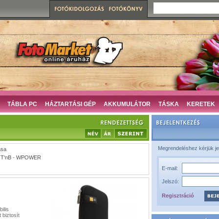
TÁBLA PC
HÁZTARTÁSI GÉP
AKKUMULÁTOR
TÁSKA
KERETEK
Megrendeléshez kérjük je
ása
-
T'nB
-
WPOWER
E-mail:
Jelszó:
Regisztráció
ilis
 biztosít