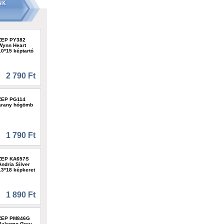
ZEP PY382
Wynn Heart
10*15 képtartó
2 790 Ft
ZEP PG114
arany hógömb
1 790 Ft
ZEP KA657S
Andria Silver
13*18 képkeret
1 890 Ft
ZEP PM846G
Palermo Grey