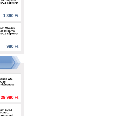
10*15 képkeret
1 390 Ft
ZEP MK346B
Lecce barna
10*15 képkeret
990 Ft
Canon WC-
DC58
előtétlencse
29 990 Ft
ZEP EG72
Bruno 1
karácsonyi