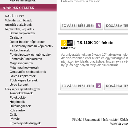
Fej- és fülhallgatók
Érdekes mintázat a tok élein
AJÁNDÉK ÖTLETEK
KARÁCSONY
Valentin napi ötletek
Ajándék utalványok
Képkeretek, képtartók
Babás képkeretek
Családfa
Decor Interior képkeretek
TS-110K 10'' fekete
Ezüst/arany hatású képkeretek
tablet tok
Fa képkeretek
Fotócsipeszek és fotóhuzalok
Az univerzális tokban 9 vagy 10” tableteket hely
Az első zsebben elfér a töltő és egy fülhallgató is
Fémhatású képkeretek
párnázott tok ideális utazáshoz, hiszen extra v
Magasságmérők
nyújt, és egy helyen tartja az elektronikát.
Műanyag képkeretek
Öntapadós szobadekorok
Szives képkeretek
Több képes keretek
Üveg keretek
Fényképes ajándéktárgyak
Ajándékdobozok
Fotókockák
Hógömbök
Hűtőmágnesek
Kulcstartók
Órák
Párnák
Főoldal
|
Regisztráció
|
Információ
|
Oldal
Egyéb ajándéktárgyak
Vásárlói vissz