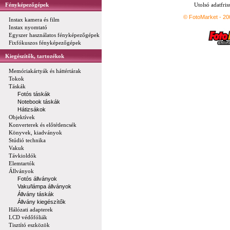
Fényképezőgépek
Utolsó adatfris
© FotoMarket - 2
Instax kamera és film
Instax nyomtató
Egyszer használatos fényképezőgépek
Fixfókuszos fényképezőgépek
Kiegészítők, tartozékok
Memóriakártyák és háttértárak
Tokok
Táskák
Fotós táskák
Notebook táskák
Hátizsákok
Objektívek
Konverterek és előtétlencsék
Könyvek, kiadványok
Stúdió technika
Vakuk
Távkioldók
Elemtartók
Állványok
Fotós állványok
Vaku/lámpa állványok
Állvány táskák
Állvány kiegészítők
Hálózati adapterek
LCD védőfóliák
Tisztító eszközök