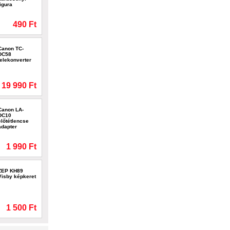
figura
490 Ft
Canon TC-
DC58
telekonverter
19 990 Ft
Canon LA-
DC10
előtétlencse
adapter
1 990 Ft
ZEP KH89
Visby képkeret
1 500 Ft