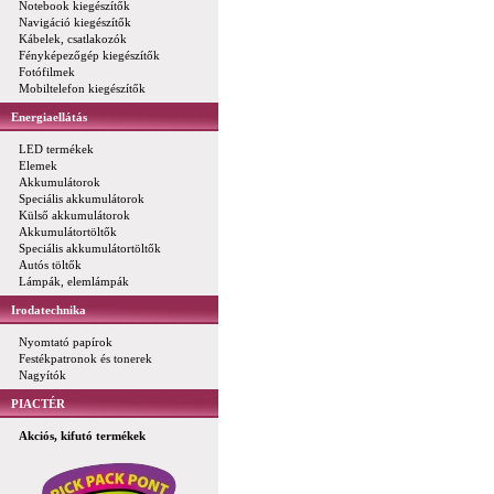
Notebook kiegészítők
Navigáció kiegészítők
Kábelek, csatlakozók
Fényképezőgép kiegészítők
Fotófilmek
Mobiltelefon kiegészítők
Energiaellátás
LED termékek
Elemek
Akkumulátorok
Speciális akkumulátorok
Külső akkumulátorok
Akkumulátortöltők
Speciális akkumulátortöltők
Autós töltők
Lámpák, elemlámpák
Irodatechnika
Nyomtató papírok
Festékpatronok és tonerek
Nagyítók
PIACTÉR
Akciós, kifutó termékek