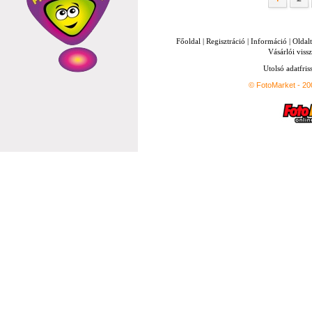
Főoldal
|
Regisztráció
|
Információ
|
Oldal
Vásárlói vissz
Utolsó adatfris
© FotoMarket - 2