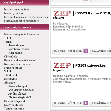
Fényképezőgépek
Instax kamera és film
CW529 Karina 2 9*10
Instax nyomtató
Egyszer használatos fényképezőgépek
képkeret
Fixfókuszos fényképezőgépek
Fa képkeret
Berakható kép: 9*10,5 cm
Kiegészítők, tartozékok
Kitámasztható asztali kivitel
Memóriakártyák és háttértárak
Tokok
Táskák
Fotós táskák
Notebook táskák
Hátizsákok
Objektívek
Konverterek és előtétlencsék
Könyvek, kiadványok
PG103 szivecskés
Stúdió technika
hógömb
Vakuk
Távkioldók
Hógömb saját fotók számára.
Elemtartók
2 db fénykép helyezhetõ be, a megadott minta a
méretre vágva.
Állványok
Fotós állványok
Vaku/lámpa állványok
Állvány táskák
Állvány kiegészítők
Hálózati adapterek
LCD védőfóliák
Tisztító eszközök