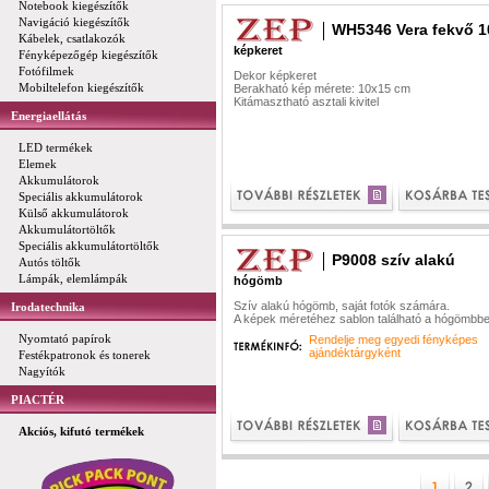
Notebook kiegészítők
Navigáció kiegészítők
WH5346 Vera fekvő 1
Kábelek, csatlakozók
képkeret
Fényképezőgép kiegészítők
Fotófilmek
Dekor képkeret
Mobiltelefon kiegészítők
Berakható kép mérete: 10x15 cm
Kitámasztható asztali kivitel
Energiaellátás
LED termékek
Elemek
Akkumulátorok
Speciális akkumulátorok
Külső akkumulátorok
Akkumulátortöltők
Speciális akkumulátortöltők
P9008 szív alakú
Autós töltők
Lámpák, elemlámpák
hógömb
Szív alakú hógömb, saját fotók számára.
Irodatechnika
A képek méretéhez sablon található a hógömbbe
Nyomtató papírok
Rendelje meg egyedi fényképes
ajándéktárgyként
Festékpatronok és tonerek
Nagyítók
PIACTÉR
Akciós, kifutó termékek