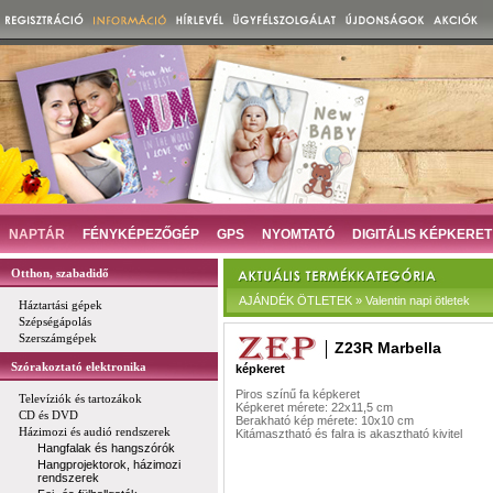
NAPTÁR
FÉNYKÉPEZŐGÉP
GPS
NYOMTATÓ
DIGITÁLIS KÉPKERET
Otthon, szabadidő
AJÁNDÉK ÖTLETEK » Valentin napi ötletek
Háztartási gépek
Szépségápolás
Szerszámgépek
Z23R Marbella
Szórakoztató elektronika
képkeret
Piros színű fa képkeret
Televíziók és tartozákok
Képkeret mérete: 22x11,5 cm
CD és DVD
Berakható kép mérete: 10x10 cm
Házimozi és audió rendszerek
Kitámasztható és falra is akasztható kivitel
Hangfalak és hangszórók
Hangprojektorok, házimozi
rendszerek