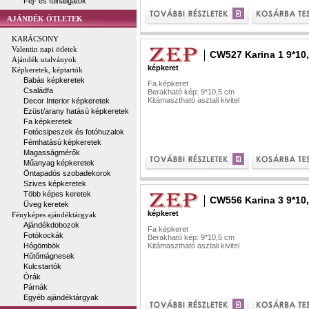
Fej- és fülhallgatók
AJÁNDÉK ÖTLETEK
KARÁCSONY
Valentin napi ötletek
CW527 Karina 1 9*10
Ajándék utalványok
képkeret
Képkeretek, képtartók
Babás képkeretek
Fa képkeret
Családfa
Berakható kép: 9*10,5 cm
Kitámasztható asztali kivitel
Decor Interior képkeretek
Ezüst/arany hatású képkeretek
Fa képkeretek
Fotócsipeszek és fotóhuzalok
Fémhatású képkeretek
Magasságmérők
Műanyag képkeretek
Öntapadós szobadekorok
Szives képkeretek
Több képes keretek
CW556 Karina 3 9*10
Üveg keretek
képkeret
Fényképes ajándéktárgyak
Ajándékdobozok
Fa képkeret
Fotókockák
Berakható kép: 9*10,5 cm
Hógömbök
Kitámasztható asztali kivitel
Hűtőmágnesek
Kulcstartók
Órák
Párnák
Egyéb ajándéktárgyak