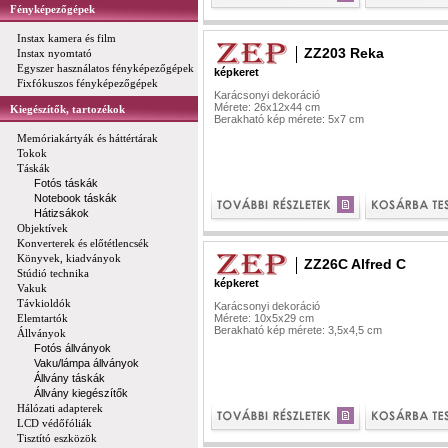
Fényképezőgépek
Instax kamera és film
ZZ203 Reka
Instax nyomtató
Egyszer használatos fényképezőgépek
képkeret
Fixfókuszos fényképezőgépek
Karácsonyi dekoráció
Mérete: 26x12x44 cm
Kiegészítők, tartozékok
Berakható kép mérete: 5x7 cm
Memóriakártyák és háttértárak
Tokok
Táskák
Fotós táskák
Notebook táskák
Hátizsákok
Objektívek
Konverterek és előtétlencsék
Könyvek, kiadványok
ZZ26C Alfred C
Stúdió technika
képkeret
Vakuk
Távkioldók
Karácsonyi dekoráció
Elemtartók
Mérete: 10x5x29 cm
Berakható kép mérete: 3,5x4,5 cm
Állványok
Fotós állványok
Vaku/lámpa állványok
Állvány táskák
Állvány kiegészítők
Hálózati adapterek
LCD védőfóliák
Tisztító eszközök