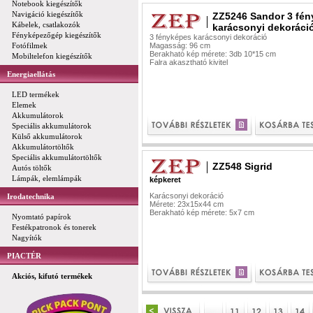
Notebook kiegészítők
Navigáció kiegészítők
ZZ5246 Sandor 3 fé
Kábelek, csatlakozók
karácsonyi dekoráci
Fényképezőgép kiegészítők
3 fényképes karácsonyi dekoráció
Fotófilmek
Magasság: 96 cm
Berakható kép mérete: 3db 10*15 cm
Mobiltelefon kiegészítők
Falra akasztható kivitel
Energiaellátás
LED termékek
Elemek
Akkumulátorok
Speciális akkumulátorok
Külső akkumulátorok
Akkumulátortöltők
Speciális akkumulátortöltők
ZZ548 Sigrid
Autós töltők
Lámpák, elemlámpák
képkeret
Karácsonyi dekoráció
Irodatechnika
Mérete: 23x15x44 cm
Berakható kép mérete: 5x7 cm
Nyomtató papírok
Festékpatronok és tonerek
Nagyítók
PIACTÉR
Akciós, kifutó termékek