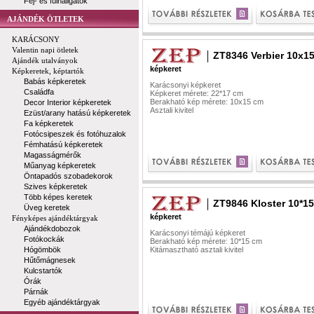
Fej- és fülhallgatók
AJÁNDÉK ÖTLETEK
KARÁCSONY
Valentin napi ötletek
ZT8346 Verbier 10x1
Ajándék utalványok
képkeret
Képkeretek, képtartók
Babás képkeretek
Karácsonyi képkeret
Családfa
Képkeret mérete: 22*17 cm
Berakható kép mérete: 10x15 cm
Decor Interior képkeretek
Asztali kivitel
Ezüst/arany hatású képkeretek
Fa képkeretek
Fotócsipeszek és fotóhuzalok
Fémhatású képkeretek
Magasságmérők
Műanyag képkeretek
Öntapadós szobadekorok
Szives képkeretek
Több képes keretek
ZT9846 Kloster 10*15
Üveg keretek
képkeret
Fényképes ajándéktárgyak
Ajándékdobozok
Karácsonyi témájú képkeret
Fotókockák
Berakható kép mérete: 10*15 cm
Hógömbök
Kitámasztható asztali kivitel
Hűtőmágnesek
Kulcstartók
Órák
Párnák
Egyéb ajándéktárgyak