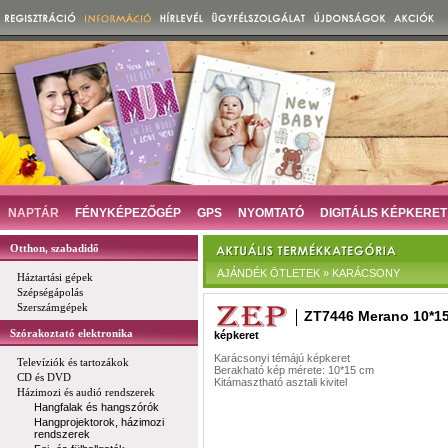
NAPTÁR
FÉNYKÉPEZŐGÉP
GPS
NYOMTATÓ
DIGITÁLIS KÉPKERET
Otthon, szabadidő
AJÁNDÉK ÖTLETEK » KARÁCSONY
Háztartási gépek
Szépségápolás
Szerszámgépek
ZT7446 Merano 10*1
Szórakoztató elektronika
képkeret
Karácsonyi témájú képkeret
Televíziók és tartozákok
Berakható kép mérete: 10*15 cm
CD és DVD
Kitámasztható asztali kivitel
Házimozi és audió rendszerek
Hangfalak és hangszórók
Hangprojektorok, házimozi
rendszerek