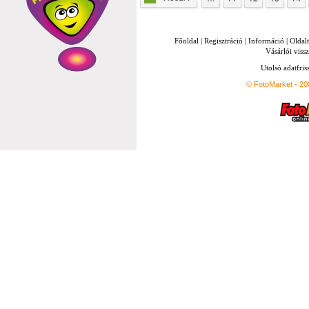
Főoldal
|
Regisztráció
|
Információ
|
Oldal
Vásárlói vissz
Utolsó adatfris
© FotoMarket - 2