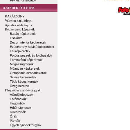
Fej- és fülhallgatók
AJÁNDÉK ÖTLETEK
KARÁCSONY
Valentin napi ötletek
Ajándék utalványok
Képkeretek, képtartók
Babás képkeretek
Családfa
Decor Interior képkeretek
Ezüst/arany hatású képkeretek
Fa képkeretek
Fotócsipeszek és fotóhuzalok
Fémhatású képkeretek
Magasságmérők
Műanyag képkeretek
Öntapadós szobadekorok
Szives képkeretek
Több képes keretek
Üveg keretek
Fényképes ajándéktárgyak
Ajándékdobozok
Fotókockák
Hógömbök
Hűtőmágnesek
Kulcstartók
Órák
Párnák
Egyéb ajándéktárgyak