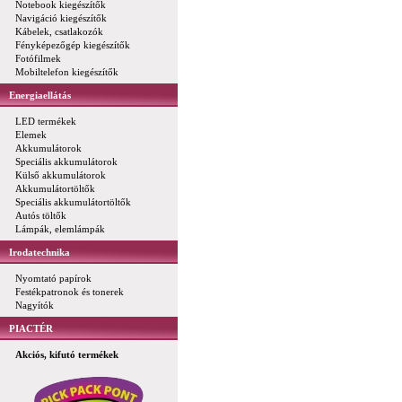
Notebook kiegészítők
Navigáció kiegészítők
Kábelek, csatlakozók
Fényképezőgép kiegészítők
Fotófilmek
Mobiltelefon kiegészítők
Energiaellátás
LED termékek
Elemek
Akkumulátorok
Speciális akkumulátorok
Külső akkumulátorok
Akkumulátortöltők
Speciális akkumulátortöltők
Autós töltők
Lámpák, elemlámpák
Irodatechnika
Nyomtató papírok
Festékpatronok és tonerek
Nagyítók
PIACTÉR
Akciós, kifutó termékek