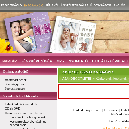
NAPTÁR
FÉNYKÉPEZŐGÉP
GPS
NYOMTATÓ
DIGITÁLIS KÉPKERET
Otthon, szabadidő
AJÁNDÉK ÖTLETEK » Képkeretek, képtartók »
Háztartási gépek
Szépségápolás
Szerszámgépek
Szórakoztató elektronika
Televíziók és tartozákok
CD és DVD
Főoldal
|
Regisztráció
|
Információ
|
Oldal
Házimozi és audió rendszerek
Vásárlói vissz
Hangfalak és hangszórók
Utolsó adatfris
Hangprojektorok, házimozi
rendszerek
© FotoMarket - 2