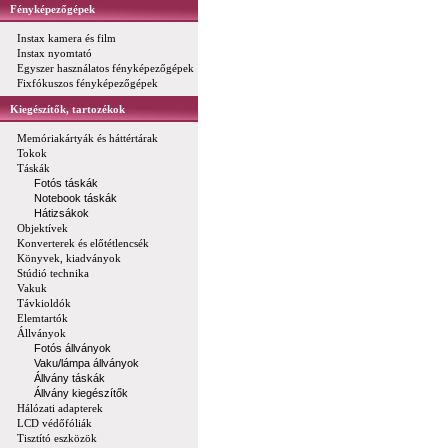
Fényképezőgépek
Instax kamera és film
Instax nyomtató
Egyszer használatos fényképezőgépek
Fixfókuszos fényképezőgépek
Kiegészítők, tartozékok
Memóriakártyák és háttértárak
Tokok
Táskák
Fotós táskák
Notebook táskák
Hátizsákok
Objektívek
Konverterek és előtétlencsék
Könyvek, kiadványok
Stúdió technika
Vakuk
Távkioldók
Elemtartók
Állványok
Fotós állványok
Vaku/lámpa állványok
Állvány táskák
Állvány kiegészítők
Hálózati adapterek
LCD védőfóliák
Tisztító eszközök