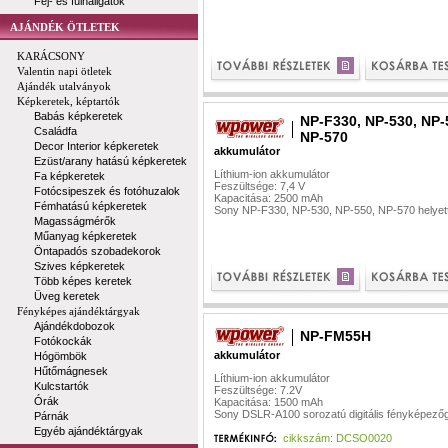
Fej- és fülhallgatók
AJÁNDÉK ÖTLETEK
KARÁCSONY
Valentin napi ötletek
Ajándék utalványok
Képkeretek, képtartók
Babás képkeretek
NP-F330, NP-530, NP-
Családfa
NP-570
Decor Interior képkeretek
akkumulátor
Ezüst/arany hatású képkeretek
Líthium-ion akkumulátor
Fa képkeretek
Feszültsége: 7,4 V
Fotócsipeszek és fotóhuzalok
Kapacitása: 2500 mAh
Fémhatású képkeretek
Sony NP-F330, NP-530, NP-550, NP-570 helyett
Magasságmérők
Műanyag képkeretek
Öntapadós szobadekorok
Szives képkeretek
Több képes keretek
Üveg keretek
Fényképes ajándéktárgyak
Ajándékdobozok
NP-FM55H
Fotókockák
akkumulátor
Hógömbök
Hűtőmágnesek
Líthium-ion akkumulátor
Kulcstartók
Feszültsége: 7.2V
Órák
Kapacitása: 1500 mAh
Sony DSLR-A100 sorozatú digitális fényképez
Párnák
Egyéb ajándéktárgyak
cikkszám: DCSO0020