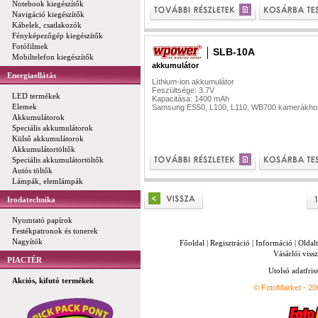
Notebook kiegészítők
Navigáció kiegészítők
Kábelek, csatlakozók
Fényképezőgép kiegészítők
Fotófilmek
SLB-10A
Mobiltelefon kiegészítők
akkumulátor
Energiaellátás
Líthium-ion akkumulátor
Feszültsége: 3.7V
LED termékek
Kapacitása: 1400 mAh
Elemek
Samsung ES50, L100, L110, WB700 kamerákho
Akkumulátorok
Speciális akkumulátorok
Külső akkumulátorok
Akkumulátortöltők
Speciális akkumulátortöltők
Autós töltők
Lámpák, elemlámpák
Irodatechnika
Nyomtató papírok
Festékpatronok és tonerek
Nagyítók
Főoldal
|
Regisztráció
|
Információ
|
Oldal
Vásárlói vissz
PIACTÉR
Utolsó adatfris
Akciós, kifutó termékek
© FotoMarket - 2