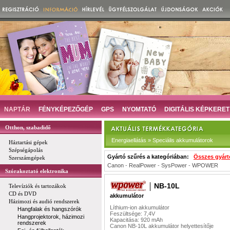
NAPTÁR
FÉNYKÉPEZŐGÉP
GPS
NYOMTATÓ
DIGITÁLIS KÉPKERET
Otthon, szabadidő
Energiaellátás » Speciális akkumulátorok
Háztartási gépek
Szépségápolás
Gyártó szűrés a kategóriában:
Összes gyárt
Szerszámgépek
Canon
-
RealPower
-
SysPower
-
WPOWER
Szórakoztató elektronika
NB-10L
Televíziók és tartozákok
CD és DVD
akkumulátor
Házimozi és audió rendszerek
Líthium-ion akkumulátor
Hangfalak és hangszórók
Feszültsége: 7,4V
Hangprojektorok, házimozi
Kapacitása: 920 mAh
rendszerek
Canon NB-10L akkumulátor helyettesítője