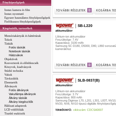
Fényképezőgépek
Instax kamera és film
Instax nyomtató
Egyszer használatos fényképezőgépek
Fixfókuszos fényképezőgépek
SB-L220
Kiegészítők, tartozékok
akkumulátor
Memóriakártyák és háttértárak
Líthium-ion akkumulátor
Tokok
Feszültsége: 7.4V
Kapacitása: 3100 mAh
Táskák
Samsung SC-D180, D5000, D80, L860 sorozatú
Fotós táskák
kamerákhoz
Notebook táskák
Hátizsákok
Objektívek
Konverterek és előtétlencsék
Könyvek, kiadványok
Stúdió technika
Vakuk
Távkioldók
SLB-0837(B)
Elemtartók
akkumulátor
Állványok
Fotós állványok
Líthium-ion akkumulátor
Vaku/lámpa állványok
Feszültsége: 3.7V
Kapacitása: 800 mAh
Állvány táskák
Samsung Digimax L70, L201, L301, L83T, NV10
Állvány kiegészítők
NV20, NV8, NV10 típusú digitális fényképezőg
Hálózati adapterek
LCD védőfóliák
cikkszám: CDCSA0007
Tisztító eszközök