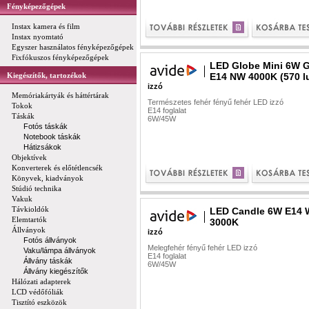
Fényképezőgépek
Instax kamera és film
Instax nyomtató
Egyszer használatos fényképezőgépek
Fixfókuszos fényképezőgépek
LED Globe Mini 6W 
Kiegészítők, tartozékok
E14 NW 4000K (570 
izzó
Memóriakártyák és háttértárak
Természetes fehér fényű fehér LED izzó
Tokok
E14 foglalat
Táskák
6W/45W
Fotós táskák
Notebook táskák
Hátizsákok
Objektívek
Konverterek és előtétlencsék
Könyvek, kiadványok
Stúdió technika
Vakuk
Távkioldók
LED Candle 6W E14
Elemtartók
3000K
Állványok
izzó
Fotós állványok
Melegfehér fényű fehér LED izzó
Vaku/lámpa állványok
E14 foglalat
Állvány táskák
6W/45W
Állvány kiegészítők
Hálózati adapterek
LCD védőfóliák
Tisztító eszközök