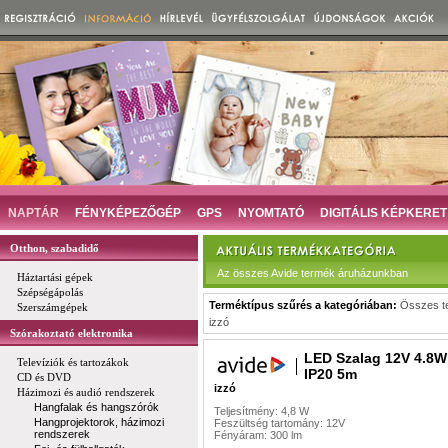
NAPTÁR
FÉNYKÉPEZŐGÉP
GPS
NYOMTATÓ
DIGITÁLIS KÉPKERET
Otthon, szabadidő
Az összes Avide termék áruházunkban
Háztartási gépek
Szépségápolás
Terméktípus szűrés a kategóriában:
Összes t
Szerszámgépek
izzó
Szórakoztató elektronika
LED Szalag 12V 4.8W
Televíziók és tartozákok
IP20 5m
CD és DVD
izzó
Házimozi és audió rendszerek
Hangfalak és hangszórók
Teljesítmény: 4,8 W
Hangprojektorok, házimozi
Feszültség tartomány: 12V
rendszerek
Fényáram: 300 lm