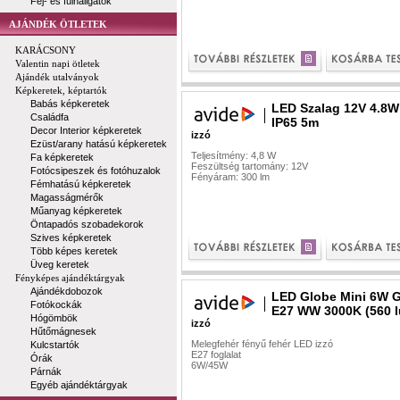
Fej- és fülhallgatók
AJÁNDÉK ÖTLETEK
KARÁCSONY
Valentin napi ötletek
Ajándék utalványok
Képkeretek, képtartók
Babás képkeretek
LED Szalag 12V 4.8W
Családfa
IP65 5m
Decor Interior képkeretek
izzó
Ezüst/arany hatású képkeretek
Teljesítmény: 4,8 W
Fa képkeretek
Feszültség tartomány: 12V
Fotócsipeszek és fotóhuzalok
Fényáram: 300 lm
Fémhatású képkeretek
Magasságmérők
Műanyag képkeretek
Öntapadós szobadekorok
Szives képkeretek
Több képes keretek
Üveg keretek
Fényképes ajándéktárgyak
Ajándékdobozok
LED Globe Mini 6W 
Fotókockák
E27 WW 3000K (560 
Hógömbök
izzó
Hűtőmágnesek
Melegfehér fényű fehér LED izzó
Kulcstartók
E27 foglalat
Órák
6W/45W
Párnák
Egyéb ajándéktárgyak