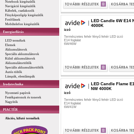
Notebook kiegészítők
Navigáció kiegészítők
Kábelek, csatlakozók
Fényképezőgép kiegészítők
Fotófilmek
LED Candle 6W E14
Mobiltelefon kiegészítők
4000K
izzó
Energiaellátás
Természetes fehér fényű fehér LED izzó
E14 foglalat
LED termékek
6W/46W
Elemek
Akkumulátorok
Speciális akkumulátorok
Külső akkumulátorok
Akkumulátortöltők
Speciális akkumulátortöltők
Autós töltők
Lámpák, elemlámpák
LED Candle Flame E
Irodatechnika
NW 4000K
Nyomtató papírok
izzó
Festékpatronok és tonerek
Természetes fehér fényű fehér LED izzó
Nagyítók
E14 foglalat
6W/41W
PIACTÉR
Akciós, kifutó termékek