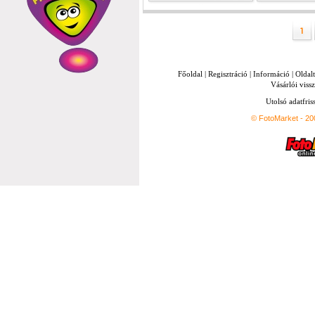
Főoldal
|
Regisztráció
|
Információ
|
Oldal
Vásárlói vissz
Utolsó adatfris
© FotoMarket - 2