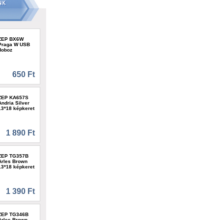
ZEP BX6W
Praga W USB
doboz
650 Ft
ZEP KA657S
Andria Silver
13*18 képkeret
1 890 Ft
ZEP TG357B
Arles Brown
13*18 képkeret
1 390 Ft
ZEP TG346B
Arles Brown