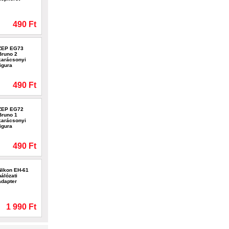
490 Ft
ZEP EG73
Bruno 2
karácsonyi
figura
490 Ft
ZEP EG72
Bruno 1
karácsonyi
figura
490 Ft
Nikon EH-61
hálózati
adapter
1 990 Ft