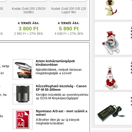
00
Kodak Gold 200 135/24
Kodak Gold 200 GB 120
fotófilm
Lejárt! film
3 800 Ft
5 890 Ft
FA
2 992 Ft + 27% ÁFA
4 638 Ft + 27% ÁFA
Ariete kisháztartásigépek
kínálatunkban
 tartja
Ajándékötletek, melyek biztosan
is!
megdobogtatják a szívet!
e
Kézzelfogható közelség - Canon
EF-M 55-200mm
e, ha
Kerüljön közelebb az eseményekhez
az EOS-M fényképezőgéppel
Nyomtass A/3-ast - mert számít a
méret!
 év
A Brother élen jár az új irányok
meghatározásában