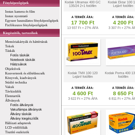
Kodak Ultramax 400 GC
Kodak Ektar 100 
Fényképezőgépek
135/24 2+1 fotófilm
Lejárt! fotófilm
Instax kamera és film
Instax nyomtató
Egyszer használatos fényképezőgépek
17 700 Ft
4 200 Ft
Fixfókuszos fényképezőgépek
13 937 Ft + 27% ÁFA
3 307 Ft + 27% Á
Kiegészítők, tartozékok
Memóriakártyák és háttértárak
Tokok
Táskák
Fotós táskák
Notebook táskák
Hátizsákok
Objektívek
Kodak TMX 100 120
Kodak Portra 400 13
Konverterek és előtétlencsék
Lejárt! fotófilm
fotófilm
Könyvek, kiadványok
Stúdió technika
Vakuk
Távkioldók
4 600 Ft
8 650 Ft
Elemtartók
3 622 Ft + 27% ÁFA
6 811 Ft + 27% Á
Állványok
Fotós állványok
Vaku/lámpa állványok
Állvány táskák
Állvány kiegészítők
Hálózati adapterek
LCD védőfóliák
Tisztító eszközök