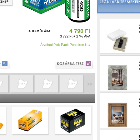
4 790 Ft
3 772 Ft + 27% ÁFA
Átveheti Pick Pack Pontokon is »