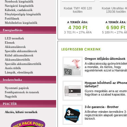
Notebook kiegészítők
Navigáció kiegészítők
Kodak TMY 400 120
Kodak UltraMax 4
Kábelek, csatlakozók
fotófilm
135/36 fotófilm
Fényképezőgép kiegészítők
Fotófilmek
Mobiltelefon kiegészítők
4 700 Ft
6 590 Ft
Energiaellátás
3 701 Ft + 27% ÁFA
5 189 Ft + 27% Á
LED termékek
Elemek
Akkumulátorok
Speciális akkumulátorok
Külső akkumulátorok
Oregon időjárás-állomások
Akkumulátortöltők
A változatosság gyönyörködtet,
Speciális akkumulátortöltők
a mondás, és biztos, hogy
Autós töltők
egyetértenek ezzel a Hamánál 
Lámpák, elemlámpák
Irodatechnika
Hogyan bővíthető az iPhon
tárhelye?
Nyomtató papírok
Gyors megoldás arra az esetr
Festékpatronok és tonerek
fogyóban a szabad kapacitás.
Nagyítók
PIACTÉR
3 év garancia - Brother
A Brother minden termékére 3
Akciós, kifutó termékek
regisztráción alapuló garanciát
biztosít.