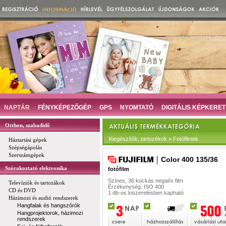
NAPTÁR
FÉNYKÉPEZŐGÉP
GPS
NYOMTATÓ
DIGITÁLIS KÉPKERET
Otthon, szabadidő
Kiegészítők, tartozékok » Fotófilmek
Háztartási gépek
Szépségápolás
Szerszámgépek
Color 400 135/36
Szórakoztató elektronika
fotófilm
Színes, 36 kockás negatív film
Televíziók és tartozákok
Érzékenység: ISO 400
CD és DVD
1 db-os kiszerelésben kapható
Házimozi és audió rendszerek
Hangfalak és hangszórók
Hangprojektorok, házimozi
rendszerek