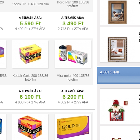
120
Ilford Pan 100 135/36
Kodak Tri-X 400 120 film
fotófilm
5 590 Ft
3 490 Ft
FA
4 402 Ft + 27% ÁFA
2 748 Ft + 27% ÁFA
5/36
Kodak Gold 200 135/36
Mira color 400 135/36
fotófilm
fotófilm
6 100 Ft
6 200 Ft
FA
4 803 Ft + 27% ÁFA
4 882 Ft + 27% ÁFA