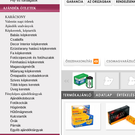
Fej- és fülhallgatók
AJÁNDÉK ÖTLETEK
KARÁCSONY
Valentin napi ötletek
Ajándék utalványok
Képkeretek, képtartók
Babás képkeretek
Családfa
Decor Interior képkeretek
Ezüst/arany hatású képkeretek
Fa képkeretek
Fotócsipeszek és fotóhuzalok
Fémhatású képkeretek
Magasságmérők
Műanyag képkeretek
Öntapadós szobadekorok
Szives képkeretek
Több képes keretek
Üveg keretek
Fényképes ajándéktárgyak
Ajándékdobozok
Fotókockák
Hógömbök
Hűtőmágnesek
Kulcstartók
Órák
Párnák
Egyéb ajándéktárgyak