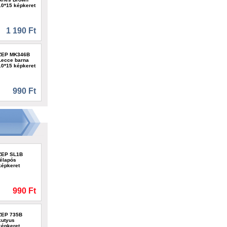
10*15 képkeret
1 190 Ft
ZEP MK346B
Lecce barna
10*15 képkeret
990 Ft
ZEP SL1B
télapós
képkeret
990 Ft
ZEP 735B
kutyus
képkeret