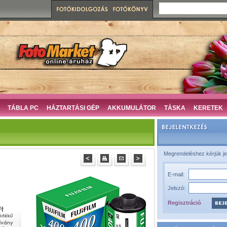
TÁBLA PC
HÁZTARTÁSI GÉP
AKKUMULÁTOR
TÁSKA
KERETEK
Megrendeléshez kérjük je
E-mail:
Jelszó:
Regisztráció