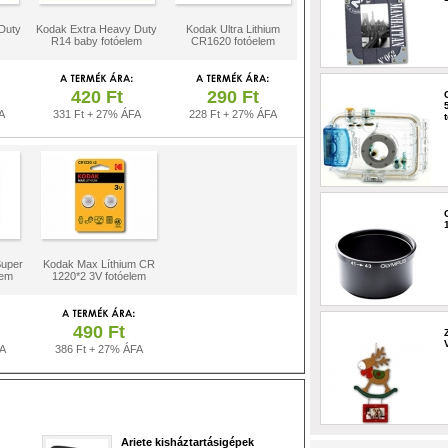
Duty
Kodak Extra Heavy Duty
Kodak Ultra Lithium
R14 baby fotóelem
CR1620 fotóelem
420 Ft
290 Ft
A
331 Ft + 27% ÁFA
228 Ft + 27% ÁFA
uper
Kodak Max Líthium CR
lem
1220*2 3V fotóelem
490 Ft
FA
386 Ft + 27% ÁFA
Ariete kisháztartásigépek