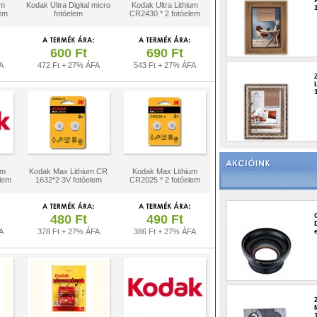
um
Kodak Ultra Digital micro
Kodak Ultra Lithium
em
fotóelem
CR2430 * 2 fotóelem
600 Ft
690 Ft
A
472 Ft + 27% ÁFA
543 Ft + 27% ÁFA
um
Kodak Max Lithium CR
Kodak Max Lithium
lem
1632*2 3V fotóelem
CR2025 * 2 fotóelem
480 Ft
490 Ft
A
378 Ft + 27% ÁFA
386 Ft + 27% ÁFA