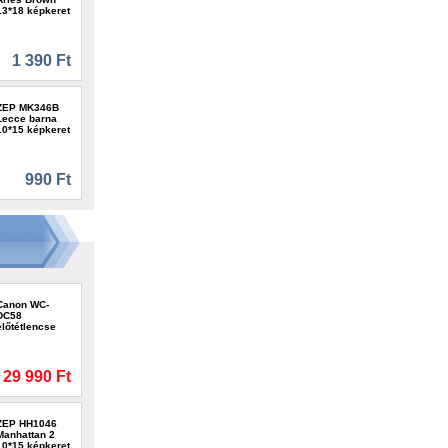
13*18 képkeret
1 390 Ft
ZEP MK346B
Lecce barna
10*15 képkeret
990 Ft
Canon WC-
DC58
előtétlencse
29 990 Ft
ZEP HH1046
Manhattan 2
10*15 képkeret