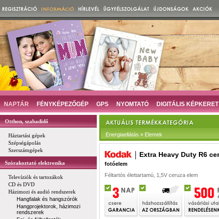
NAPTÁR
FÉNYKÉPEZŐGÉP
GPS
NYOMTATÓ
DIGITÁLIS KÉPKERET
Otthon, szabadidő
Energiaellátás » Elemek
Háztartási gépek
Szépségápolás
Szerszámgépek
Extra Heavy Duty R6 ce
Szórakoztató elektronika
fotóelem
Féltartós élettartamú, 1,5V ceruza elem
Televíziók és tartozákok
CD és DVD
Házimozi és audió rendszerek
Hangfalak és hangszórók
Hangprojektorok, házimozi
rendszerek