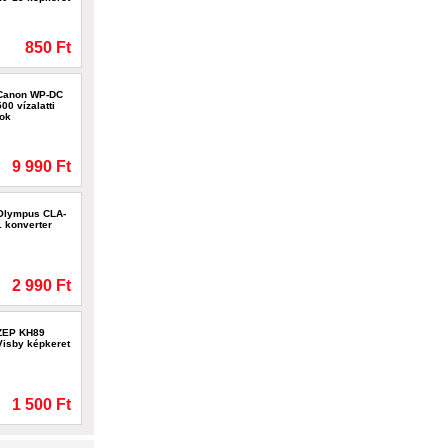
850 Ft
Canon WP-DC
500 vízalatti
tok
9 990 Ft
Olympus CLA-
1 konverter
2 990 Ft
ZEP KH89
Visby képkeret
1 500 Ft