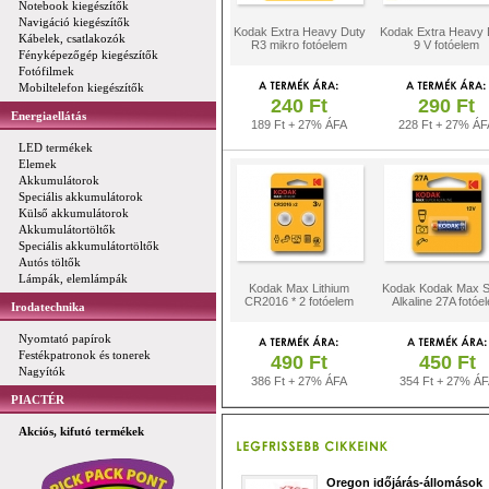
Notebook kiegészítők
Navigáció kiegészítők
Kodak Extra Heavy Duty
Kodak Extra Heavy 
Kábelek, csatlakozók
R3 mikro fotóelem
9 V fotóelem
Fényképezőgép kiegészítők
Fotófilmek
Mobiltelefon kiegészítők
240 Ft
290 Ft
Energiaellátás
189 Ft + 27% ÁFA
228 Ft + 27% ÁF
LED termékek
Elemek
Akkumulátorok
Speciális akkumulátorok
Külső akkumulátorok
Akkumulátortöltők
Speciális akkumulátortöltők
Autós töltők
Lámpák, elemlámpák
Kodak Max Lithium
Kodak Kodak Max S
CR2016 * 2 fotóelem
Alkaline 27A fotóe
Irodatechnika
Nyomtató papírok
Festékpatronok és tonerek
490 Ft
450 Ft
Nagyítók
386 Ft + 27% ÁFA
354 Ft + 27% Á
PIACTÉR
Akciós, kifutó termékek
Oregon időjárás-állomások