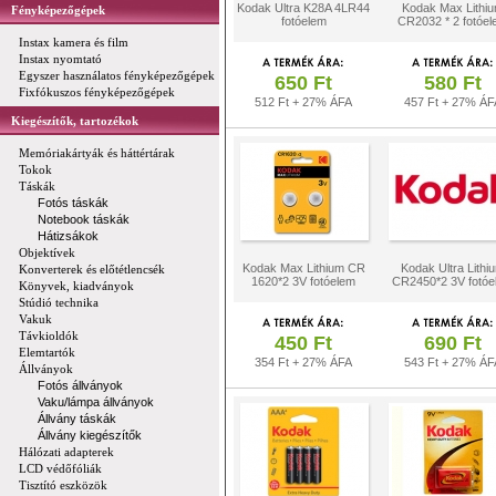
Kodak Ultra K28A 4LR44
Kodak Max Lithi
Fényképezőgépek
fotóelem
CR2032 * 2 fotóel
Instax kamera és film
Instax nyomtató
Egyszer használatos fényképezőgépek
650 Ft
580 Ft
Fixfókuszos fényképezőgépek
512 Ft + 27% ÁFA
457 Ft + 27% ÁF
Kiegészítők, tartozékok
Memóriakártyák és háttértárak
Tokok
Táskák
Fotós táskák
Notebook táskák
Hátizsákok
Objektívek
Kodak Max Lithium CR
Kodak Ultra Lithi
Konverterek és előtétlencsék
1620*2 3V fotóelem
CR2450*2 3V fotóe
Könyvek, kiadványok
Stúdió technika
Vakuk
Távkioldók
450 Ft
690 Ft
Elemtartók
354 Ft + 27% ÁFA
543 Ft + 27% ÁF
Állványok
Fotós állványok
Vaku/lámpa állványok
Állvány táskák
Állvány kiegészítők
Hálózati adapterek
LCD védőfóliák
Tisztító eszközök