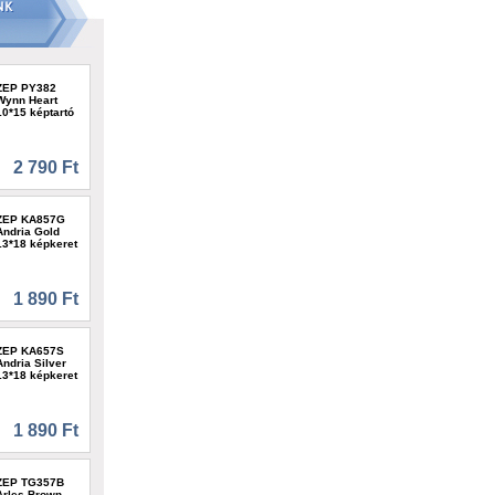
ZEP PY382
Wynn Heart
10*15 képtartó
2 790 Ft
ZEP KA857G
Andria Gold
13*18 képkeret
1 890 Ft
ZEP KA657S
Andria Silver
13*18 képkeret
1 890 Ft
ZEP TG357B
Arles Brown