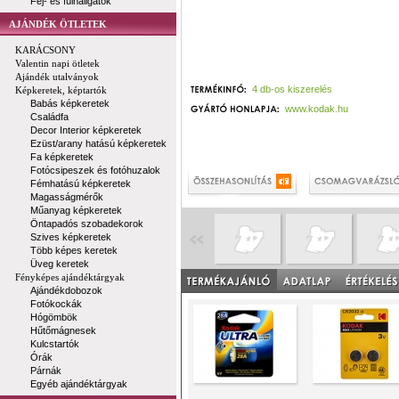
Fej- és fülhallgatók
AJÁNDÉK ÖTLETEK
KARÁCSONY
Valentin napi ötletek
Ajándék utalványok
4 db-os kiszerelés
Képkeretek, képtartók
Babás képkeretek
www.kodak.hu
Családfa
Decor Interior képkeretek
Ezüst/arany hatású képkeretek
Fa képkeretek
Fotócsipeszek és fotóhuzalok
Fémhatású képkeretek
Magasságmérők
Műanyag képkeretek
Öntapadós szobadekorok
Szives képkeretek
Több képes keretek
Üveg keretek
Fényképes ajándéktárgyak
Ajándékdobozok
Fotókockák
Hógömbök
Hűtőmágnesek
Kulcstartók
Órák
Párnák
Egyéb ajándéktárgyak