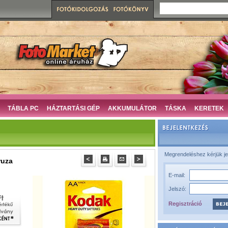
TÁBLA PC
HÁZTARTÁSI GÉP
AKKUMULÁTOR
TÁSKA
KERETEK
Megrendeléshez kérjük je
ruza
E-mail:
Jelszó:
Regisztráció