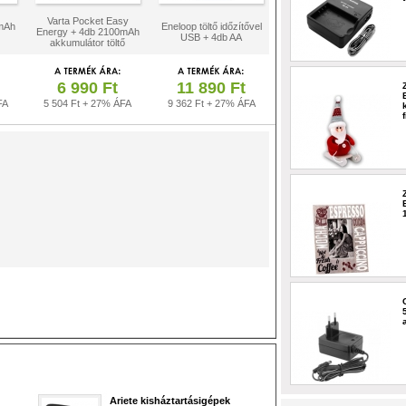
Varta Pocket Easy
mAh
Eneloop töltő időzítővel
Energy + 4db 2100mAh
USB + 4db AA
akkumulátor töltő
6 990 Ft
11 890 Ft
FA
5 504 Ft + 27% ÁFA
9 362 Ft + 27% ÁFA
Ariete kisháztartásigépek