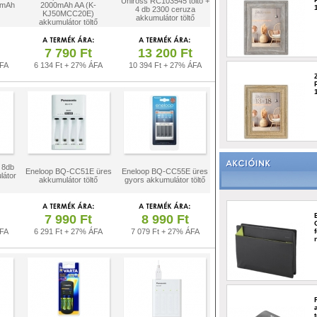
Uniross RC103545 töltő +
 mAh
2000mAh AA (K-
4 db 2300 ceruza
KJ50MCC20E)
akkumulátor töltő
akkumulátor töltő
7 790 Ft
13 200 Ft
ÁFA
6 134 Ft + 27% ÁFA
10 394 Ft + 27% ÁFA
 8db
Eneloop BQ-CC51E üres
Eneloop BQ-CC55E üres
látor
akkumulátor töltő
gyors akkumulátor töltő
7 990 Ft
8 990 Ft
ÁFA
6 291 Ft + 27% ÁFA
7 079 Ft + 27% ÁFA