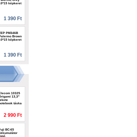
10*15 képkeret
1 390 Ft
ZEP PM346B
Palermo Brown
10*15 képkeret
1 390 Ft
Elecom 10325
Origami 13,3"
fekete
notebook táska
2 990 Ft
Fuji BC-65
akkumulátor
töltő