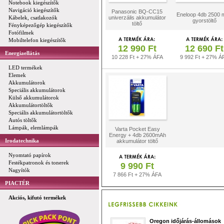
Notebook kiegészítők
Navigáció kiegészítők
Panasonic BQ-CC15
Eneloop 4db 2500 
Kábelek, csatlakozók
univerzális akkumulátor
gyorstöltő
töltő
Fényképezőgép kiegészítők
Fotófilmek
Mobiltelefon kiegészítők
12 990 Ft
12 690 Ft
Energiaellátás
10 228 Ft + 27% ÁFA
9 992 Ft + 27% Á
LED termékek
Elemek
Akkumulátorok
Speciális akkumulátorok
Külső akkumulátorok
Akkumulátortöltők
Speciális akkumulátortöltők
Autós töltők
Lámpák, elemlámpák
Varta Pocket Easy
Energy + 4db 2600mAh
Irodatechnika
akkumulátor töltő
Nyomtató papírok
Festékpatronok és tonerek
9 990 Ft
Nagyítók
7 866 Ft + 27% ÁFA
PIACTÉR
Akciós, kifutó termékek
Oregon időjárás-állomások