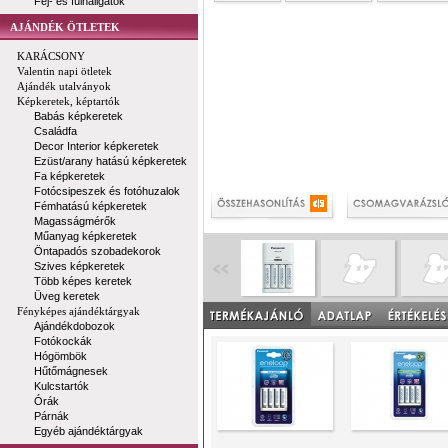
Fej- és fülhallgatók
AJÁNDÉK ÖTLETEK
KARÁCSONY
Valentin napi ötletek
Ajándék utalványok
Képkeretek, képtartók
Babás képkeretek
Családfa
Decor Interior képkeretek
Ezüst/arany hatású képkeretek
Fa képkeretek
Fotócsipeszek és fotóhuzalok
Fémhatású képkeretek
Magasságmérők
Műanyag képkeretek
Öntapadós szobadekorok
Szives képkeretek
Több képes keretek
Üveg keretek
Fényképes ajándéktárgyak
Ajándékdobozok
Fotókockák
Hógömbök
Hűtőmágnesek
Kulcstartók
Órák
Párnák
Egyéb ajándéktárgyak