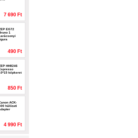
7 690 Ft
ZEP EG72
Bruno 1
karácsonyi
figura
490 Ft
ZEP HH8246
Espresso
10*15 képkeret
850 Ft
Canon ACK-
500 hálózati
adapter
4 990 Ft