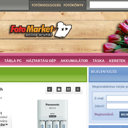
TÁBLA PC
HÁZTARTÁSI GÉP
AKKUMULÁTOR
TÁSKA
KERETEK
Megrendeléshez kérjük je
Ah
ez
E-mail:
Jelszó:
Regisztráció