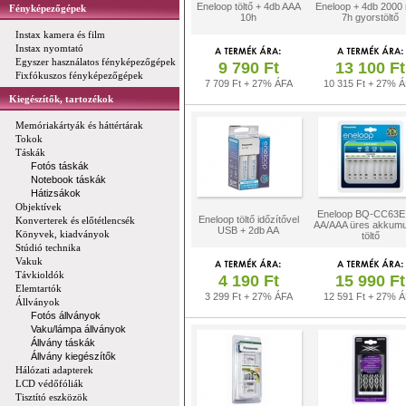
Eneloop töltő + 4db AAA
Eneloop + 4db 2000
Fényképezőgépek
10h
7h gyorstöltő
Instax kamera és film
Instax nyomtató
Egyszer használatos fényképezőgépek
9 790 Ft
13 100 Ft
Fixfókuszos fényképezőgépek
7 709 Ft + 27% ÁFA
10 315 Ft + 27% 
Kiegészítők, tartozékok
Memóriakártyák és háttértárak
Tokok
Táskák
Fotós táskák
Notebook táskák
Hátizsákok
Objektívek
Eneloop BQ-CC63E
Eneloop töltő időzítővel
Konverterek és előtétlencsék
AA/AAA üres akkumu
USB + 2db AA
Könyvek, kiadványok
töltő
Stúdió technika
Vakuk
Távkioldók
4 190 Ft
15 990 Ft
Elemtartók
3 299 Ft + 27% ÁFA
12 591 Ft + 27% 
Állványok
Fotós állványok
Vaku/lámpa állványok
Állvány táskák
Állvány kiegészítők
Hálózati adapterek
LCD védőfóliák
Tisztító eszközök