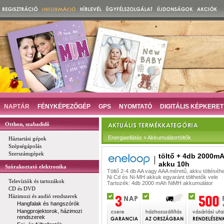
NAPTÁR
FÉNYKÉPEZŐGÉP
GPS
NYOMTATÓ
DIGITÁLIS KÉPKERET
Otthon, szabadidő
Energiaellátás » Akkumulátortöltők
Háztartási gépek
Szépségápolás
Szerszámgépek
töltő + 4db 2000m
akku 10h
Szórakoztató elektronika
Töltő 2-4 db AA vagy AAA méretű, akku töltéséh
Ni Cd és Ni-MH akkuk egyaránt tölthetők vele
Televíziók és tartozákok
Tartozék: 4db 2000 mAh NiMH akkumulátor
CD és DVD
Házimozi és audió rendszerek
Hangfalak és hangszórók
Hangprojektorok, házimozi
rendszerek