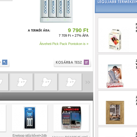
9 790 Ft
7 709 Ft + 27% ÁFA
Átveheti Pick Pack Pontokon is »
Eneloop időzítővel+2db