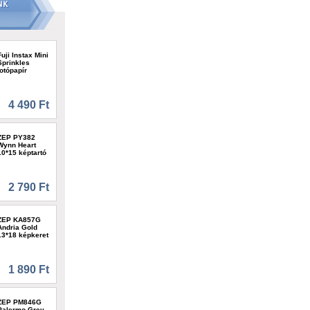
Fuji Instax Mini
Sprinkles
fotópapír
4 490 Ft
ZEP PY382
Wynn Heart
10*15 képtartó
2 790 Ft
ZEP KA857G
Andria Gold
13*18 képkeret
1 890 Ft
ZEP PM846G
Palermo Grey