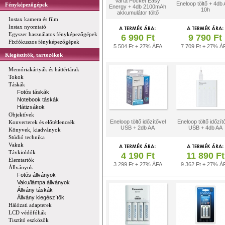
Varta Pocket Easy
Eneloop töltő + 4db
Fényképezőgépek
Energy + 4db 2100mAh
10h
akkumulátor töltő
Instax kamera és film
Instax nyomtató
Egyszer használatos fényképezőgépek
6 990 Ft
9 790 Ft
Fixfókuszos fényképezőgépek
5 504 Ft + 27% ÁFA
7 709 Ft + 27% Á
Kiegészítők, tartozékok
Memóriakártyák és háttértárak
Tokok
Táskák
Fotós táskák
Notebook táskák
Hátizsákok
Objektívek
Eneloop töltő időzítővel
Eneloop töltő időzít
Konverterek és előtétlencsék
USB + 2db AA
USB + 4db AA
Könyvek, kiadványok
Stúdió technika
Vakuk
Távkioldók
4 190 Ft
11 890 Ft
Elemtartók
3 299 Ft + 27% ÁFA
9 362 Ft + 27% Á
Állványok
Fotós állványok
Vaku/lámpa állványok
Állvány táskák
Állvány kiegészítők
Hálózati adapterek
LCD védőfóliák
Tisztító eszközök