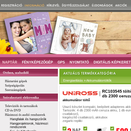
NAPTÁR
FÉNYKÉPEZŐGÉP
GPS
NYOMTATÓ
DIGITÁLIS KÉPKERET
Otthon, szabadidő
Energiaellátás » Akkumulátortöltők
Háztartási gépek
Szépségápolás
Szerszámgépek
RC103545 tölt
db 2300 ceruz
Szórakoztató elektronika
akkumulátor töltő
Televíziók és tartozákok
Utazó készlet kompakt, beépített adapteres akku
CD és DVD
Tartozék: 4 db 2300 mAh ceruza akku, 1 db eur
csatlakozó,
Házimozi és audió rendszerek
kiegészítő csatlakozó, akkubox
Hangfalak és hangszórók
zegarki repliki
Hangprojektorok, házimozi
rendszerek