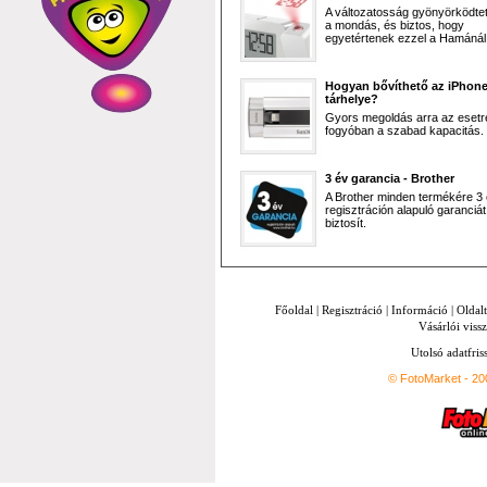
A változatosság gyönyörködtet,
a mondás, és biztos, hogy
egyetértenek ezzel a Hamánál 
Hogyan bővíthető az iPhon
tárhelye?
Gyors megoldás arra az esetr
fogyóban a szabad kapacitás.
3 év garancia - Brother
A Brother minden termékére 3
regisztráción alapuló garanciát
biztosít.
Főoldal
|
Regisztráció
|
Információ
|
Oldal
Vásárlói vissz
Utolsó adatfris
© FotoMarket - 2