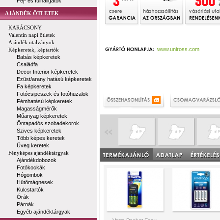
Fej- és fülhallgatók
AJÁNDÉK ÖTLETEK
KARÁCSONY
Valentin napi ötletek
Ajándék utalványok
www.uniross.com
Képkeretek, képtartók
Babás képkeretek
Családfa
Decor Interior képkeretek
Ezüst/arany hatású képkeretek
Fa képkeretek
Fotócsipeszek és fotóhuzalok
Fémhatású képkeretek
Magasságmérők
Műanyag képkeretek
Öntapadós szobadekorok
Szives képkeretek
Több képes keretek
Üveg keretek
Fényképes ajándéktárgyak
Ajándékdobozok
Fotókockák
Hógömbök
Hűtőmágnesek
Kulcstartók
Órák
Párnák
Egyéb ajándéktárgyak