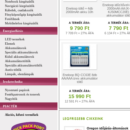
Notebook kiegészítők
Eneloop időzítővel
Navigáció kiegészítők
Eneloop töltő + 4db
2000mAh AA (K-
Kábelek, csatlakozók
2000mAh akku 10h
KJ50MCC20E)
Fényképezőgép kiegészítők
akkumulátor tölt
Fotófilmek
Mobiltelefon kiegészítők
9 790 Ft
7 790 Ft
Energiaellátás
7 709 Ft + 27% ÁFA
6 134 Ft + 27% Á
LED termékek
Elemek
Akkumulátorok
Speciális akkumulátorok
Külső akkumulátorok
Akkumulátortöltők
Speciális akkumulátortöltők
Autós töltők
Lámpák, elemlámpák
Eneloop BQ-CC63E 8db
AA/AAA üres akkumulátor
Irodatechnika
töltő
Nyomtató papírok
Festékpatronok és tonerek
15 990 Ft
Nagyítók
12 591 Ft + 27% ÁFA
PIACTÉR
Akciós, kifutó termékek
Oregon időjárás-állomások