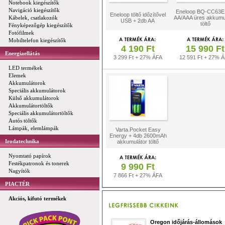
Notebook kiegészítők
Navigáció kiegészítők
Eneloop BQ-CC63E
Eneloop töltő időzítővel
Kábelek, csatlakozók
AA/AAA üres akkumu
USB + 2db AA
töltő
Fényképezőgép kiegészítők
Fotófilmek
Mobiltelefon kiegészítők
4 190 Ft
15 990 Ft
Energiaellátás
3 299 Ft + 27% ÁFA
12 591 Ft + 27% 
LED termékek
Elemek
Akkumulátorok
Speciális akkumulátorok
Külső akkumulátorok
Akkumulátortöltők
Speciális akkumulátortöltők
Autós töltők
Lámpák, elemlámpák
Varta Pocket Easy
Energy + 4db 2600mAh
Irodatechnika
akkumulátor töltő
Nyomtató papírok
Festékpatronok és tonerek
9 990 Ft
Nagyítók
7 866 Ft + 27% ÁFA
PIACTÉR
Akciós, kifutó termékek
Oregon időjárás-állomások