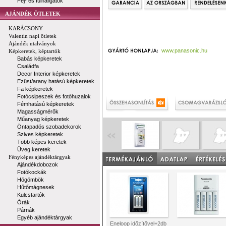
Fej- és fülhallgatók
AJÁNDÉK ÖTLETEK
KARÁCSONY
Valentin napi ötletek
Ajándék utalványok
www.panasonic.hu
Képkeretek, képtartók
Babás képkeretek
Családfa
Decor Interior képkeretek
Ezüst/arany hatású képkeretek
Fa képkeretek
Fotócsipeszek és fotóhuzalok
Fémhatású képkeretek
Magasságmérők
Műanyag képkeretek
Öntapadós szobadekorok
Szives képkeretek
Több képes keretek
Üveg keretek
Fényképes ajándéktárgyak
Ajándékdobozok
Fotókockák
Hógömbök
Hűtőmágnesek
Kulcstartók
Órák
Párnák
Egyéb ajándéktárgyak
Eneloop időzítővel+2db