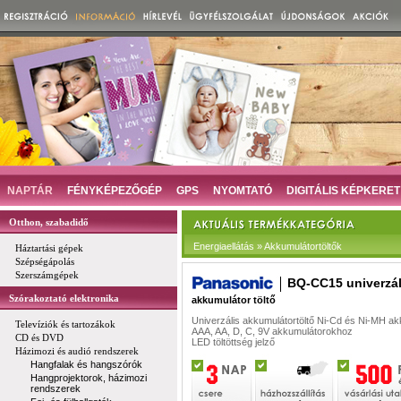
NAPTÁR
FÉNYKÉPEZŐGÉP
GPS
NYOMTATÓ
DIGITÁLIS KÉPKERET
Otthon, szabadidő
Energiaellátás » Akkumulátortöltők
Háztartási gépek
Szépségápolás
Szerszámgépek
BQ-CC15 univerzál
Szórakoztató elektronika
akkumulátor töltő
Univerzális akkumulátortöltő Ni-Cd és Ni-MH a
Televíziók és tartozákok
AAA, AA, D, C, 9V akkumulátorokhoz
CD és DVD
LED töltöttség jelző
Házimozi és audió rendszerek
Hangfalak és hangszórók
Hangprojektorok, házimozi
rendszerek