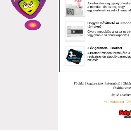
A változatosság gyönyörködtet,
a mondás, és biztos, hogy
egyetértenek ezzel a Hamánál 
Hogyan bővíthető az iPhon
tárhelye?
Gyors megoldás arra az esetr
fogyóban a szabad kapacitás.
3 év garancia - Brother
A Brother minden termékére 3
regisztráción alapuló garanciát
biztosít.
Főoldal
|
Regisztráció
|
Információ
|
Oldal
Vásárlói vissz
Utolsó adatfris
© FotoMarket - 2