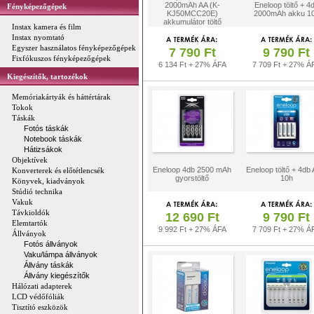
2000mAh AA (K-
Eneloop töltő + 4
Fényképezőgépek
KJ50MCC20E)
2000mAh akku 1
akkumulátor töltő
Instax kamera és film
Instax nyomtató
Egyszer használatos fényképezőgépek
7 790 Ft
9 790 Ft
Fixfókuszos fényképezőgépek
6 134 Ft + 27% ÁFA
7 709 Ft + 27% Á
Kiegészítők, tartozékok
Memóriakártyák és háttértárak
Tokok
Táskák
Fotós táskák
Notebook táskák
Hátizsákok
Objektívek
Eneloop 4db 2500 mAh
Eneloop töltő + 4db
Konverterek és előtétlencsék
gyorstöltő
10h
Könyvek, kiadványok
Stúdió technika
Vakuk
Távkioldók
12 690 Ft
9 790 Ft
Elemtartók
9 992 Ft + 27% ÁFA
7 709 Ft + 27% Á
Állványok
Fotós állványok
Vaku/lámpa állványok
Állvány táskák
Állvány kiegészítők
Hálózati adapterek
LCD védőfóliák
Tisztító eszközök