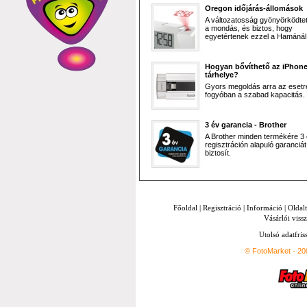
Oregon időjárás-állomások
A változatosság gyönyörködtet,
a mondás, és biztos, hogy
egyetértenek ezzel a Hamánál 
Hogyan bővíthető az iPhon
tárhelye?
Gyors megoldás arra az esetr
fogyóban a szabad kapacitás.
3 év garancia - Brother
A Brother minden termékére 3
regisztráción alapuló garanciát
biztosít.
Főoldal
|
Regisztráció
|
Információ
|
Oldal
Vásárlói vissz
Utolsó adatfris
© FotoMarket - 2