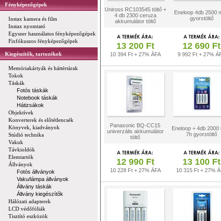
Fényképezőgépek
Uniross RC103545 töltő +
Eneloop 4db 2500 
4 db 2300 ceruza
gyorstöltő
Instax kamera és film
akkumulátor töltő
Instax nyomtató
Egyszer használatos fényképezőgépek
Fixfókuszos fényképezőgépek
13 200 Ft
12 690 Ft
Kiegészítők, tartozékok
10 394 Ft + 27% ÁFA
9 992 Ft + 27% Á
Memóriakártyák és háttértárak
Tokok
Táskák
Fotós táskák
Notebook táskák
Hátizsákok
Objektívek
Konverterek és előtétlencsék
Panasonic BQ-CC15
Könyvek, kiadványok
Eneloop + 4db 2000
univerzális akkumulátor
7h gyorstöltő
Stúdió technika
töltő
Vakuk
Távkioldók
Elemtartók
12 990 Ft
13 100 Ft
Állványok
10 228 Ft + 27% ÁFA
10 315 Ft + 27% 
Fotós állványok
Vaku/lámpa állványok
Állvány táskák
Állvány kiegészítők
Hálózati adapterek
LCD védőfóliák
Tisztító eszközök