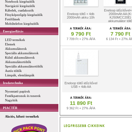
Notebook kiegészítők
Navigáció kiegészítők
Kábelek, csatlakozók
Eneloop időzítővel
Eneloop töltő + 4db
2000mAh AA (K-
Fényképezőgép kiegészítők
2000mAh akku 10h
KJ50MCC20E)
Fotófilmek
akkumulátor tölt
Mobiltelefon kiegészítők
Energiaellátás
9 790 Ft
7 790 Ft
7 709 Ft + 27% ÁFA
6 134 Ft + 27% Á
LED termékek
Elemek
Akkumulátorok
Speciális akkumulátorok
Külső akkumulátorok
Akkumulátortöltők
Speciális akkumulátortöltők
Autós töltők
Lámpák, elemlámpák
Irodatechnika
Eneloop töltő időzítővel
USB + 4db AA
Nyomtató papírok
Festékpatronok és tonerek
Nagyítók
11 890 Ft
PIACTÉR
9 362 Ft + 27% ÁFA
Akciós, kifutó termékek