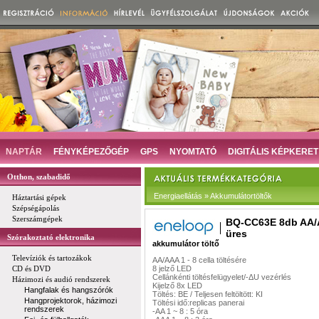
NAPTÁR
FÉNYKÉPEZŐGÉP
GPS
NYOMTATÓ
DIGITÁLIS KÉPKERET
Otthon, szabadidő
Energiaellátás » Akkumulátortöltők
Háztartási gépek
Szépségápolás
Szerszámgépek
BQ-CC63E 8db AA
üres
Szórakoztató elektronika
akkumulátor töltő
Televíziók és tartozákok
AA/AAA 1 - 8 cella töltésére
CD és DVD
8 jelző LED
Cellánkénti töltésfelügyelet/-ΔU vezérlés
Házimozi és audió rendszerek
Kijelző 8x LED
Hangfalak és hangszórók
Töltés: BE / Teljesen feltöltött: KI
Hangprojektorok, házimozi
Töltési idő:
replicas panerai
rendszerek
-AA 1 ~ 8 : 5 óra