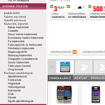
Fej- és fülhallgatók
-AAA 1 ~ 8 : 3 óra
AJÁNDÉK ÖTLETEK
KARÁCSONY
Valentin napi ötletek
Ajándék utalványok
Képkeretek, képtartók
Babás képkeretek
Családfa
Decor Interior képkeretek
Ezüst/arany hatású képkeretek
Fa képkeretek
Fotócsipeszek és fotóhuzalok
Fémhatású képkeretek
Magasságmérők
Műanyag képkeretek
Öntapadós szobadekorok
Szives képkeretek
Több képes keretek
Üveg keretek
Fényképes ajándéktárgyak
Ajándékdobozok
Fotókockák
Hógömbök
Hűtőmágnesek
Kulcstartók
Órák
Párnák
Egyéb ajándéktárgyak