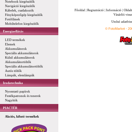
Notebook kiegészítők
Navigáció kiegészítők
Főoldal
|
Regisztráció
|
Információ
|
Oldal
Kábelek, csatlakozók
Vásárlói vissz
Fényképezőgép kiegészítők
Fotófilmek
Utolsó adatfris
Mobiltelefon kiegészítők
© FotoMarket - 2
Energiaellátás
LED termékek
Elemek
Akkumulátorok
Speciális akkumulátorok
Külső akkumulátorok
Akkumulátortöltők
Speciális akkumulátortöltők
Autós töltők
Lámpák, elemlámpák
Irodatechnika
Nyomtató papírok
Festékpatronok és tonerek
Nagyítók
PIACTÉR
Akciós, kifutó termékek