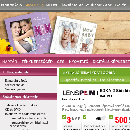
NAPTÁR
FÉNYKÉPEZŐGÉP
GPS
NYOMTATÓ
DIGITÁLIS KÉPKERET
Otthon, szabadidő
Kiegészítők, tartozékok » Tisztító eszközök
Háztartási gépek
Szépségápolás
Szerszámgépek
SDKA-2 Sidekic
színes
Szórakoztató elektronika
tisztító eszköz
Televíziók és tartozákok
A Sidekick egy új, kompakt képernyő tisztító ren
CD és DVD
iPad, laptop vagy tablet gépek kijelzőjének tiszt
Házimozi és audió rendszerek
Hangfalak és hangszórók
Hangprojektorok, házimozi
rendszerek