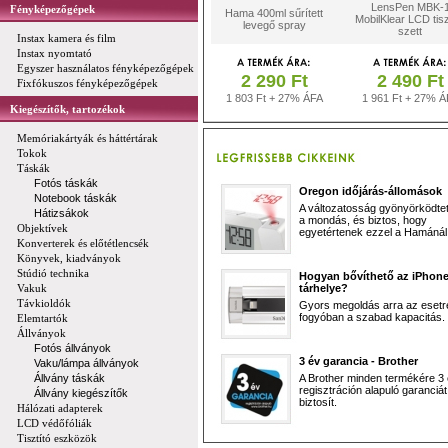
LensPen MBK-
Fényképezőgépek
Hama 400ml sűrített
MobilKlear LCD tisz
levegő spray
szett
Instax kamera és film
Instax nyomtató
Egyszer használatos fényképezőgépek
2 290 Ft
2 490 Ft
Fixfókuszos fényképezőgépek
1 803 Ft + 27% ÁFA
1 961 Ft + 27% Á
Kiegészítők, tartozékok
Memóriakártyák és háttértárak
Tokok
Táskák
Fotós táskák
Oregon időjárás-állomások
Notebook táskák
A változatosság gyönyörködtet,
Hátizsákok
a mondás, és biztos, hogy
Objektívek
egyetértenek ezzel a Hamánál 
Konverterek és előtétlencsék
Könyvek, kiadványok
Stúdió technika
Hogyan bővíthető az iPhon
Vakuk
tárhelye?
Távkioldók
Gyors megoldás arra az esetr
fogyóban a szabad kapacitás.
Elemtartók
Állványok
Fotós állványok
3 év garancia - Brother
Vaku/lámpa állványok
Állvány táskák
A Brother minden termékére 3
regisztráción alapuló garanciát
Állvány kiegészítők
biztosít.
Hálózati adapterek
LCD védőfóliák
Tisztító eszközök