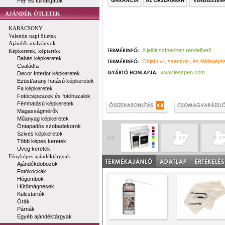
Fej- és fülhallgatók
AJÁNDÉK ÖTLETEK
KARÁCSONY
Valentin napi ötletek
Ajándék utalványok
A jelölt színekben rendelhető
Képkeretek, képtartók
Babás képkeretek
Objektív-, szenzor-, és táblagépti
Családfa
www.lenspen.com
Decor Interior képkeretek
Ezüst/arany hatású képkeretek
Fa képkeretek
Fotócsipeszek és fotóhuzalok
Fémhatású képkeretek
Magasságmérők
Műanyag képkeretek
Öntapadós szobadekorok
Szives képkeretek
Több képes keretek
Üveg keretek
Fényképes ajándéktárgyak
Ajándékdobozok
Fotókockák
Hógömbök
Hűtőmágnesek
Kulcstartók
Órák
Párnák
Egyéb ajándéktárgyak