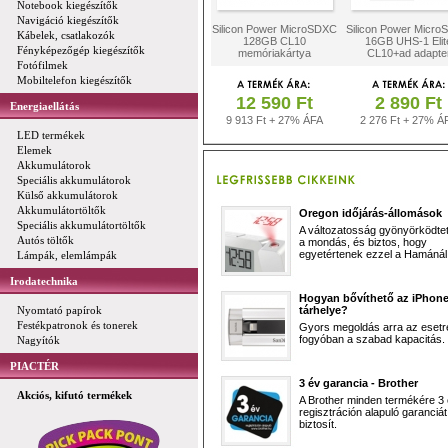
Notebook kiegészítők
Navigáció kiegészítők
Silicon Power MicroSDXC
Silicon Power Micr
Kábelek, csatlakozók
128GB CL10
16GB UHS-1 Elit
Fényképezőgép kiegészítők
memóriakártya
CL10+ad adapte
Fotófilmek
Mobiltelefon kiegészítők
12 590 Ft
2 890 Ft
Energiaellátás
9 913 Ft + 27% ÁFA
2 276 Ft + 27% Á
LED termékek
Elemek
Akkumulátorok
Speciális akkumulátorok
Külső akkumulátorok
Akkumulátortöltők
Oregon időjárás-állomások
Speciális akkumulátortöltők
A változatosság gyönyörködtet,
Autós töltők
a mondás, és biztos, hogy
egyetértenek ezzel a Hamánál 
Lámpák, elemlámpák
Irodatechnika
Hogyan bővíthető az iPhon
Nyomtató papírok
tárhelye?
Festékpatronok és tonerek
Gyors megoldás arra az esetr
fogyóban a szabad kapacitás.
Nagyítók
PIACTÉR
3 év garancia - Brother
Akciós, kifutó termékek
A Brother minden termékére 3
regisztráción alapuló garanciát
biztosít.