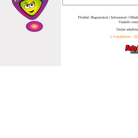
Főoldal
|
Regisztráció
|
Információ
|
Oldal
Vásárlói vissz
Utolsó adatfris
© FotoMarket - 2