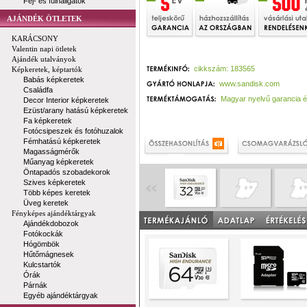
Fej- és fülhallgatók
AJÁNDÉK ÖTLETEK
KARÁCSONY
Valentin napi ötletek
Ajándék utalványok
cikkszám: 183565
Képkeretek, képtartók
Babás képkeretek
www.sandisk.com
Családfa
Magyar nyelvű garancia é
Decor Interior képkeretek
Ezüst/arany hatású képkeretek
Fa képkeretek
Fotócsipeszek és fotóhuzalok
Fémhatású képkeretek
Magasságmérők
Műanyag képkeretek
Öntapadós szobadekorok
Szives képkeretek
Több képes keretek
Üveg keretek
Fényképes ajándéktárgyak
Ajándékdobozok
Fotókockák
Hógömbök
Hűtőmágnesek
Kulcstartók
Órák
Párnák
Egyéb ajándéktárgyak