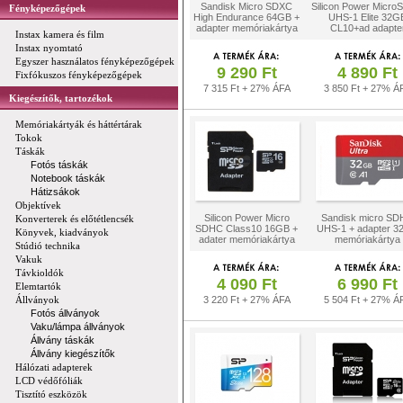
Sandisk Micro SDXC
Silicon Power Micr
Fényképezőgépek
High Endurance 64GB +
UHS-1 Elite 32G
adapter memóriakártya
CL10+ad adapte
Instax kamera és film
Instax nyomtató
Egyszer használatos fényképezőgépek
9 290 Ft
4 890 Ft
Fixfókuszos fényképezőgépek
7 315 Ft + 27% ÁFA
3 850 Ft + 27% Á
Kiegészítők, tartozékok
Memóriakártyák és háttértárak
Tokok
Táskák
Fotós táskák
Notebook táskák
Hátizsákok
Objektívek
Silicon Power Micro
Sandisk micro S
Konverterek és előtétlencsék
SDHC Class10 16GB +
UHS-1 + adapter 
Könyvek, kiadványok
adater memóriakártya
memóriakártya
Stúdió technika
Vakuk
Távkioldók
4 090 Ft
6 990 Ft
Elemtartók
Állványok
3 220 Ft + 27% ÁFA
5 504 Ft + 27% Á
Fotós állványok
Vaku/lámpa állványok
Állvány táskák
Állvány kiegészítők
Hálózati adapterek
LCD védőfóliák
Tisztító eszközök