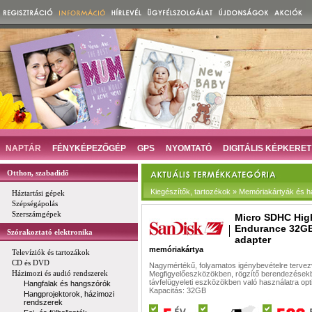
NAPTÁR
FÉNYKÉPEZŐGÉP
GPS
NYOMTATÓ
DIGITÁLIS KÉPKERET
Otthon, szabadidő
Kiegészítők, tartozékok » Memóriakártyák és há
Háztartási gépek
Szépségápolás
Szerszámgépek
Micro SDHC Hig
Endurance 32G
Szórakoztató elektronika
adapter
memóriakártya
Televíziók és tartozákok
CD és DVD
Nagymértékű, folyamatos igénybevételre terve
Házimozi és audió rendszerek
Megfigyelőeszközökben, rögzítő berendezések
távfelügyeleti eszközökben való használatra opt
Hangfalak és hangszórók
Kapacitás: 32GB
Hangprojektorok, házimozi
rendszerek