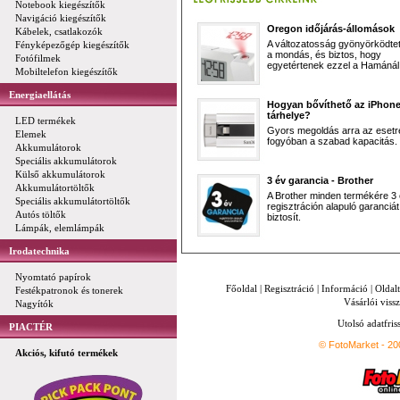
Notebook kiegészítők
Navigáció kiegészítők
Oregon időjárás-állomások
Kábelek, csatlakozók
A változatosság gyönyörködtet,
Fényképezőgép kiegészítők
a mondás, és biztos, hogy
Fotófilmek
egyetértenek ezzel a Hamánál 
Mobiltelefon kiegészítők
Energiaellátás
Hogyan bővíthető az iPhon
tárhelye?
LED termékek
Gyors megoldás arra az esetr
Elemek
fogyóban a szabad kapacitás.
Akkumulátorok
Speciális akkumulátorok
Külső akkumulátorok
3 év garancia - Brother
Akkumulátortöltők
A Brother minden termékére 3
Speciális akkumulátortöltők
regisztráción alapuló garanciát
Autós töltők
biztosít.
Lámpák, elemlámpák
Irodatechnika
Nyomtató papírok
Főoldal
|
Regisztráció
|
Információ
|
Oldal
Festékpatronok és tonerek
Vásárlói vissz
Nagyítók
Utolsó adatfris
PIACTÉR
© FotoMarket - 2
Akciós, kifutó termékek