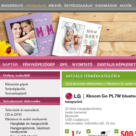
NAPTÁR
FÉNYKÉPEZŐGÉP
GPS
NYOMTATÓ
DIGITÁLIS KÉPKERET
Otthon, szabadidő
Szórakoztató elektronika » Házimozi és audió
Háztartási gépek
Szépségápolás
Szerszámgépek
Xboom Go PL7W blueto
Szórakoztató elektronika
hangszóró
30 Watt hangteljesítmény
Televíziók és tartozákok
Audio bemenet
CD és DVD
Bluetooth
Házimozi és audió rendszerek
USB csatlakozó
Akkumulátor működési idő: 24 óra
Hangfalak és hangszórók
Hangprojektorok, házimozi
rendszerek