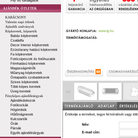
Fej- és fülhallgatók
AJÁNDÉK ÖTLETEK
KARÁCSONY
Valentin napi ötletek
Ajándék utalványok
www.lg.hu
Képkeretek, képtartók
Babás képkeretek
Családfa
Decor Interior képkeretek
Ezüst/arany hatású képkeretek
Fa képkeretek
Fotócsipeszek és fotóhuzalok
Fémhatású képkeretek
Magasságmérők
Műanyag képkeretek
Öntapadós szobadekorok
Szives képkeretek
Több képes keretek
Üveg keretek
Fényképes ajándéktárgyak
Ajándékdobozok
Fotókockák
Hógömbök
Hűtőmágnesek
Értékelje a terméket, tegye fel kérdését vagy tölt
Kulcstartók
Órák
Név:
Párnák
E-mail cím:
Egyéb ajándéktárgyak