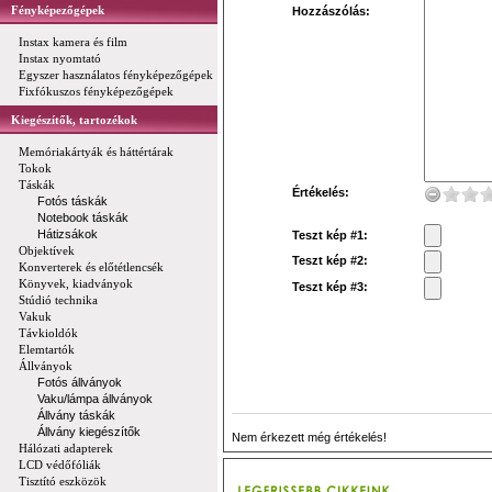
Fényképezőgépek
Hozzászólás:
Instax kamera és film
Instax nyomtató
Egyszer használatos fényképezőgépek
Fixfókuszos fényképezőgépek
Kiegészítők, tartozékok
Memóriakártyák és háttértárak
Tokok
Táskák
Értékelés:
Fotós táskák
Notebook táskák
Hátizsákok
Teszt kép #1:
Objektívek
Teszt kép #2:
Konverterek és előtétlencsék
Könyvek, kiadványok
Teszt kép #3:
Stúdió technika
Vakuk
Távkioldók
Elemtartók
Állványok
Fotós állványok
Vaku/lámpa állványok
Állvány táskák
Állvány kiegészítők
Nem érkezett még értékelés!
Hálózati adapterek
LCD védőfóliák
Tisztító eszközök