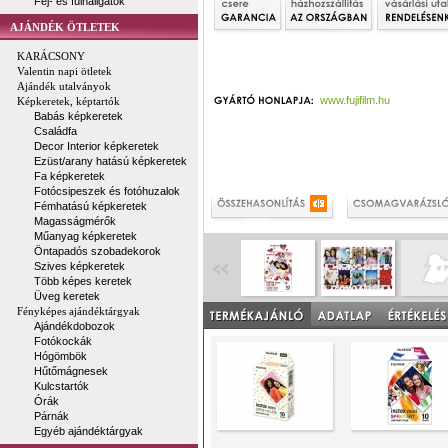
Fej- és fülhallgatók
AJÁNDÉK ÖTLETEK
KARÁCSONY
Valentin napi ötletek
Ajándék utalványok
www.fujifilm.hu
Képkeretek, képtartók
Babás képkeretek
Családfa
Decor Interior képkeretek
Ezüst/arany hatású képkeretek
Fa képkeretek
Fotócsipeszek és fotóhuzalok
Fémhatású képkeretek
Magasságmérők
Műanyag képkeretek
Öntapadós szobadekorok
Szives képkeretek
Több képes keretek
Üveg keretek
Fényképes ajándéktárgyak
Ajándékdobozok
Fotókockák
Hógömbök
Hűtőmágnesek
Kulcstartók
Órák
Párnák
Egyéb ajándéktárgyak