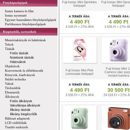
Fuji Instax Mini Sprinkles
Fuji Instax Mini Spra
Fényképezőgépek
fotópapír
fotópapír
Instax kamera és film
Instax nyomtató
Egyszer használatos fényképezőgépek
4 490 Ft
4 490 Ft
Fixfókuszos fényképezőgépek
3 535 Ft + 27% ÁFA
3 535 Ft + 27% Á
Kiegészítők, tartozékok
Memóriakártyák és háttértárak
Tokok
Táskák
Fotós táskák
Notebook táskák
Hátizsákok
Objektívek
Fuji Instax Mini 1
Fuji Instax Mini Pink
Konverterek és előtétlencsék
Camera Lilac purp
Lemonade fotópapír
Könyvek, kiadványok
instant kamera
Stúdió technika
Vakuk
Távkioldók
4 490 Ft
30 500 Ft
Elemtartók
3 535 Ft + 27% ÁFA
24 016 Ft + 27% 
Állványok
Fotós állványok
Vaku/lámpa állványok
Állvány táskák
Állvány kiegészítők
Hálózati adapterek
LCD védőfóliák
Tisztító eszközök