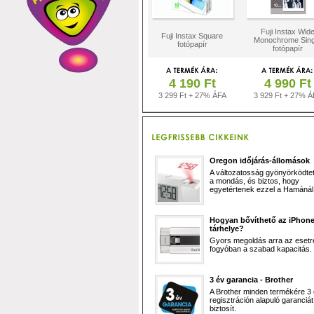
Fuji Instax Wid
Fuji Instax Square
Monochrome Sing
fotópapír
fotópapír
4 190 Ft
4 990 Ft
3 299 Ft + 27% ÁFA
3 929 Ft + 27% Á
Oregon időjárás-állomások
A változatosság gyönyörködtet,
a mondás, és biztos, hogy
egyetértenek ezzel a Hamánál 
Hogyan bővíthető az iPhon
tárhelye?
Gyors megoldás arra az esetr
fogyóban a szabad kapacitás.
3 év garancia - Brother
A Brother minden termékére 3
regisztráción alapuló garanciát
biztosít.