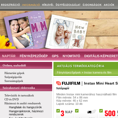
NAPTÁR
FÉNYKÉPEZŐGÉP
GPS
NYOMTATÓ
DIGITÁLIS KÉPKERET
Otthon, szabadidő
Fényképezőgépek » Instax kamera és film
Háztartási gépek
Szépségápolás
Szerszámgépek
Instax Mini Heart 
Szórakoztató elektronika
fotópapír
Minden Instax mini kamerához használható film
Televíziók és tartozákok
Film mérete: 54 x 86 mm
CD és DVD
Kép mérete: 46 x 62 mm
Házimozi és audió rendszerek
Lapok száma: 10 db
Hangfalak és hangszórók
Hangprojektorok, házimozi
rendszerek