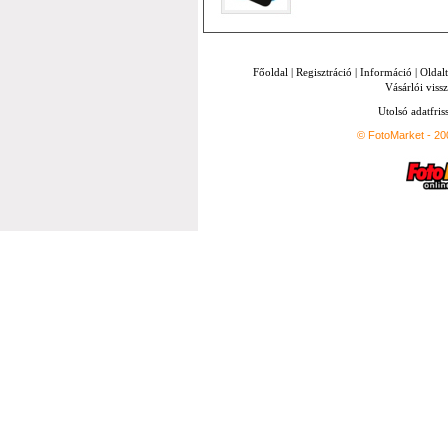
Főoldal
|
Regisztráció
|
Információ
|
Oldal
Vásárlói vissz
Utolsó adatfris
© FotoMarket - 2