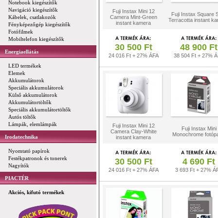
Notebook kiegészítők
Navigáció kiegészítők
Fuji Instax Mini 12
Fuji Instax Square
Kábelek, csatlakozók
Camera Mint-Green
Terracotta instant k
instant kamera
Fényképezőgép kiegészítők
Fotófilmek
Mobiltelefon kiegészítők
30 500 Ft
48 900 Ft
Energiaellátás
24 016 Ft + 27% ÁFA
38 504 Ft + 27% 
LED termékek
Elemek
Akkumulátorok
Speciális akkumulátorok
Külső akkumulátorok
Akkumulátortöltők
Speciális akkumulátortöltők
Autós töltők
Lámpák, elemlámpák
Fuji Instax Mini 12
Fuji Instax Mini
Camera Clay-White
Monochrome fotópa
Irodatechnika
instant kamera
Nyomtató papírok
Festékpatronok és tonerek
30 500 Ft
4 690 Ft
Nagyítók
24 016 Ft + 27% ÁFA
3 693 Ft + 27% Á
PIACTÉR
Akciós, kifutó termékek