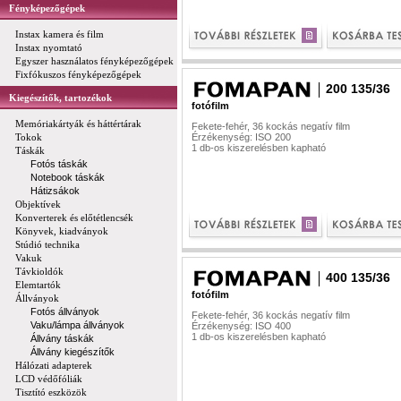
Fényképezőgépek
Instax kamera és film
Instax nyomtató
Egyszer használatos fényképezőgépek
Fixfókuszos fényképezőgépek
200 135/36
Kiegészítők, tartozékok
fotófilm
Memóriakártyák és háttértárak
Fekete-fehér, 36 kockás negatív film
Tokok
Érzékenység: ISO 200
1 db-os kiszerelésben kapható
Táskák
Fotós táskák
Notebook táskák
Hátizsákok
Objektívek
Konverterek és előtétlencsék
Könyvek, kiadványok
Stúdió technika
Vakuk
Távkioldók
400 135/36
Elemtartók
fotófilm
Állványok
Fotós állványok
Fekete-fehér, 36 kockás negatív film
Vaku/lámpa állványok
Érzékenység: ISO 400
1 db-os kiszerelésben kapható
Állvány táskák
Állvány kiegészítők
Hálózati adapterek
LCD védőfóliák
Tisztító eszközök