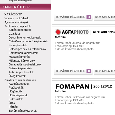
Fej- és fülhallgatók
AJÁNDÉK ÖTLETEK
KARÁCSONY
Valentin napi ötletek
Ajándék utalványok
Képkeretek, képtartók
Babás képkeretek
APX 400 135
Családfa
fotófilm
Decor Interior képkeretek
Ezüst/arany hatású képkeretek
Fekete-fehér, 36 kockás negatív film
Fa képkeretek
Érzékenység: ISO 400
Fotócsipeszek és fotóhuzalok
1 db-os kiszerelésben kapható
Fémhatású képkeretek
Magasságmérők
Műanyag képkeretek
Öntapadós szobadekorok
Szives képkeretek
Több képes keretek
Üveg keretek
Fényképes ajándéktárgyak
Ajándékdobozok
200 120/12
Fotókockák
fotófilm
Hógömbök
Hűtőmágnesek
Fekete-fehér, 12 kockás roll negatív film
Kulcstartók
Érzékenység: ISO 200
Órák
1 db-os kiszerelésben kapható
Párnák
Egyéb ajándéktárgyak