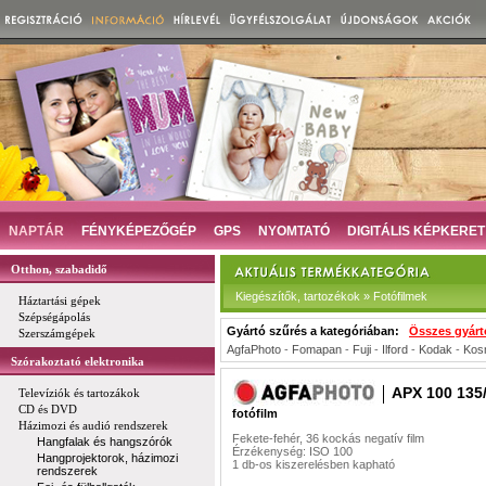
NAPTÁR
FÉNYKÉPEZŐGÉP
GPS
NYOMTATÓ
DIGITÁLIS KÉPKERET
Otthon, szabadidő
Kiegészítők, tartozékok » Fotófilmek
Háztartási gépek
Szépségápolás
Gyártó szűrés a kategóriában:
Összes gyárt
Szerszámgépek
AgfaPhoto
-
Fomapan
-
Fuji
-
Ilford
-
Kodak
-
Kos
Szórakoztató elektronika
APX 100 135
Televíziók és tartozákok
CD és DVD
fotófilm
Házimozi és audió rendszerek
Fekete-fehér, 36 kockás negatív film
Hangfalak és hangszórók
Érzékenység: ISO 100
Hangprojektorok, házimozi
1 db-os kiszerelésben kapható
rendszerek