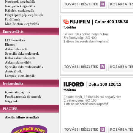
Notebook kiegészítők
Navigáció kiegészítők
Kábelek, csatlakozók
Fényképezőgép kiegészítők
Fotófilmek
Color 400 135/36
Mobiltelefon kiegészítők
fotófilm
Energiaellátás
Színes, 36 kockás negatív film
Érzékenység: ISO 400
LED termékek
1 db-os kiszerelésben kapható
Elemek
Akkumulátorok
Speciális akkumulátorok
Külső akkumulátorok
Akkumulátortöltők
Speciális akkumulátortöltők
Autós töltők
Lámpák, elemlámpák
Irodatechnika
Delta 100 120/12
fotófilm
Nyomtató papírok
Festékpatronok és tonerek
Fekete-fehér, 12 kockás roll negatív film
Érzékenység: ISO 100
Nagyítók
1 db-os kiszerelésben kapható
PIACTÉR
Akciós, kifutó termékek