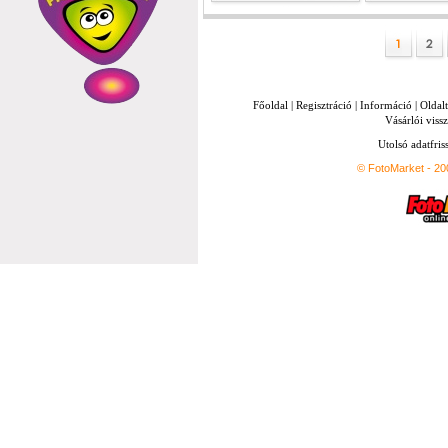
Főoldal
|
Regisztráció
|
Információ
|
Oldal
Vásárlói vissz
Utolsó adatfris
© FotoMarket - 2