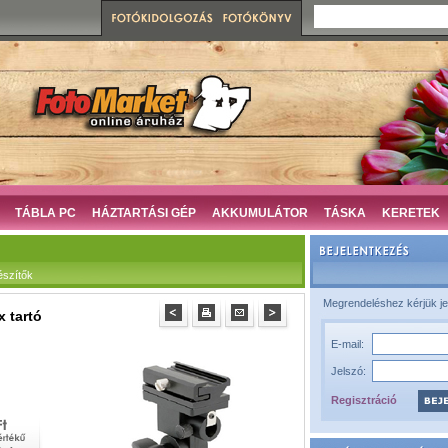
TÁBLA PC
HÁZTARTÁSI GÉP
AKKUMULÁTOR
TÁSKA
KERETEK
észítők
Megrendeléshez kérjük je
 tartó
E-mail:
Jelszó:
Regisztráció