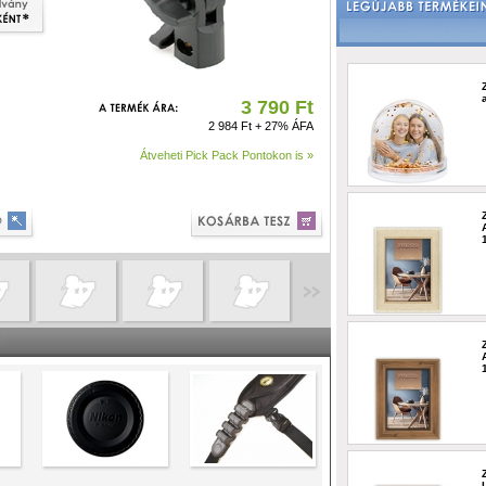
3 790 Ft
2 984 Ft + 27% ÁFA
Átveheti Pick Pack Pontokon is »