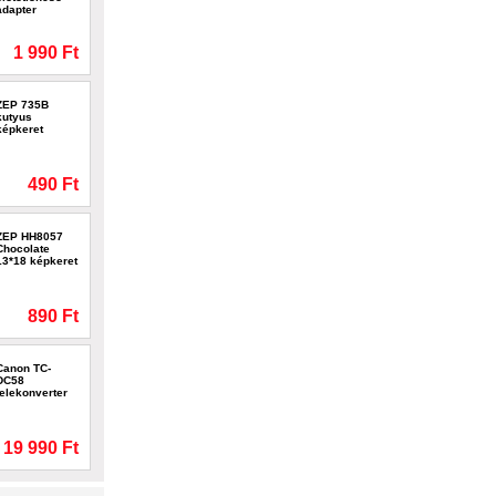
adapter
1 990 Ft
ZEP 735B
kutyus
képkeret
490 Ft
ZEP HH8057
Chocolate
13*18 képkeret
890 Ft
Canon TC-
DC58
telekonverter
19 990 Ft