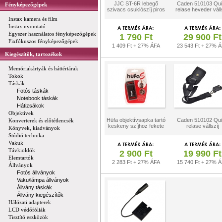
JJC ST-6R lebegő
Caden 510103 Qu
Fényképezőgépek
szivacs csuklószíj piros
relase heveder váll
Instax kamera és film
Instax nyomtató
Egyszer használatos fényképezőgépek
1 790 Ft
29 900 Ft
Fixfókuszos fényképezőgépek
1 409 Ft + 27% ÁFA
23 543 Ft + 27% 
Kiegészítők, tartozékok
Memóriakártyák és háttértárak
Tokok
Táskák
Fotós táskák
Notebook táskák
Hátizsákok
Objektívek
Hüfa objektívsapka tartó
Caden 510102 Qu
Konverterek és előtétlencsék
keskeny szíjhoz fekete
relase vállszíj
Könyvek, kiadványok
Stúdió technika
Vakuk
Távkioldók
2 900 Ft
19 990 Ft
Elemtartók
2 283 Ft + 27% ÁFA
15 740 Ft + 27% 
Állványok
Fotós állványok
Vaku/lámpa állványok
Állvány táskák
Állvány kiegészítők
Hálózati adapterek
LCD védőfóliák
Tisztító eszközök