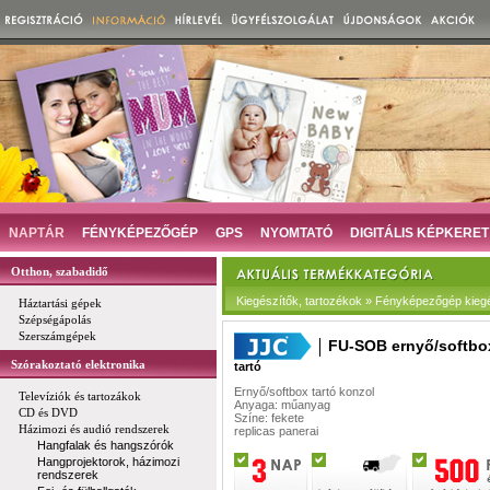
NAPTÁR
FÉNYKÉPEZŐGÉP
GPS
NYOMTATÓ
DIGITÁLIS KÉPKERET
Otthon, szabadidő
Kiegészítők, tartozékok » Fényképezőgép kieg
Háztartási gépek
Szépségápolás
Szerszámgépek
FU-SOB ernyő/softbox
Szórakoztató elektronika
tartó
Ernyő/softbox tartó konzol
Televíziók és tartozákok
Anyaga: műanyag
CD és DVD
Színe: fekete
Házimozi és audió rendszerek
replicas panerai
Hangfalak és hangszórók
Hangprojektorok, házimozi
rendszerek