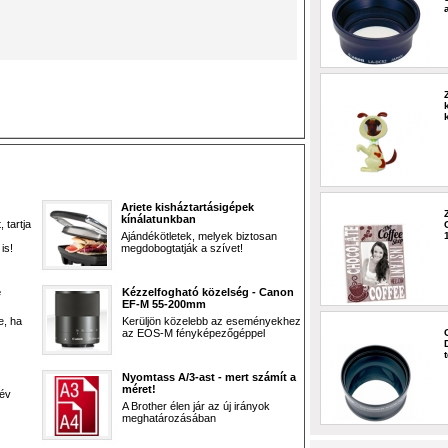
Ariete kisháztartásigépek
kínálatunkban
 tartja
Ajándékötletek, melyek biztosan
is!
megdobogtatják a szívet!
e
Kézzelfogható közelség - Canon
EF-M 55-200mm
e, ha
Kerüljön közelebb az eseményekhez
az EOS-M fényképezőgéppel
Nyomtass A/3-ast - mert számít a
méret!
 év
A Brother élen jár az új irányok
meghatározásában