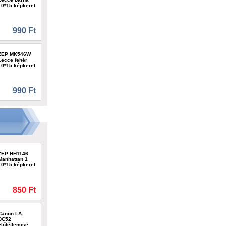
10*15 képkeret
990 Ft
ZEP MK546W
Lecce fehér
10*15 képkeret
990 Ft
ZEP HH1146
Manhattan 1
10*15 képkeret
850 Ft
Canon LA-
DC52
előtétlencse