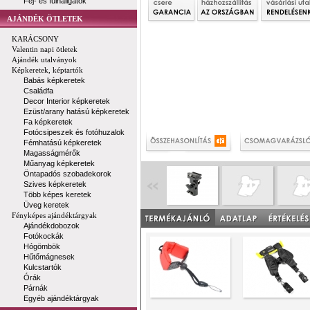
Fej- és fülhallgatók
AJÁNDÉK ÖTLETEK
KARÁCSONY
Valentin napi ötletek
Ajándék utalványok
Képkeretek, képtartók
Babás képkeretek
Családfa
Decor Interior képkeretek
Ezüst/arany hatású képkeretek
Fa képkeretek
Fotócsipeszek és fotóhuzalok
Fémhatású képkeretek
Magasságmérők
Műanyag képkeretek
Öntapadós szobadekorok
Szives képkeretek
Több képes keretek
Üveg keretek
Fényképes ajándéktárgyak
Ajándékdobozok
Fotókockák
Hógömbök
Hűtőmágnesek
Kulcstartók
Órák
Párnák
Egyéb ajándéktárgyak