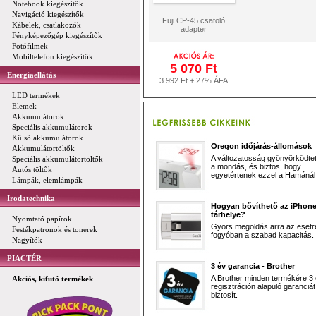
Notebook kiegészítők
Navigáció kiegészítők
Fuji CP-45 csatoló
Kábelek, csatlakozók
adapter
Fényképezőgép kiegészítők
Fotófilmek
Mobiltelefon kiegészítők
5 070 Ft
Energiaellátás
3 992 Ft + 27% ÁFA
LED termékek
Elemek
Akkumulátorok
Speciális akkumulátorok
Külső akkumulátorok
Oregon időjárás-állomások
Akkumulátortöltők
A változatosság gyönyörködtet,
Speciális akkumulátortöltők
a mondás, és biztos, hogy
Autós töltők
egyetértenek ezzel a Hamánál 
Lámpák, elemlámpák
Irodatechnika
Hogyan bővíthető az iPhon
tárhelye?
Nyomtató papírok
Gyors megoldás arra az esetr
Festékpatronok és tonerek
fogyóban a szabad kapacitás.
Nagyítók
PIACTÉR
3 év garancia - Brother
A Brother minden termékére 3
Akciós, kifutó termékek
regisztráción alapuló garanciát
biztosít.