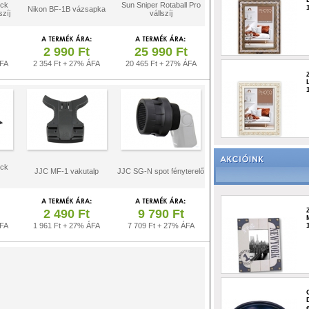
ick
Sun Sniper Rotaball Pro
Nikon BF-1B vázsapka
szíj
vállszíj
2 990 Ft
25 990 Ft
ÁFA
2 354 Ft + 27% ÁFA
20 465 Ft + 27% ÁFA
ick
JJC MF-1 vakutalp
JJC SG-N spot fényterelő
2 490 Ft
9 790 Ft
ÁFA
1 961 Ft + 27% ÁFA
7 709 Ft + 27% ÁFA