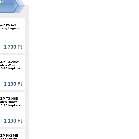
ZEP PG114
arany hógömb
1 790 Ft
ZEP TG146W
Arles White
10*15 képkeret
1 190 Ft
ZEP TG346B
Arles Brown
10*15 képkeret
1 190 Ft
ZEP MK346B
Lecce barna